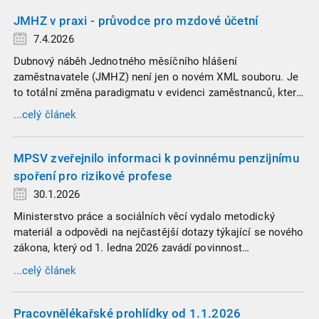
JMHZ v praxi - průvodce pro mzdové účetní
7.4.2026
Dubnový náběh Jednotného měsíčního hlášení
zaměstnavatele (JMHZ) není jen o novém XML souboru. Je
to totální změna paradigmatu v evidenci zaměstnanců, která
propojuje sociální správu, finanční úřady a úřady práce do
...celý článek
jednoho nekompromisního celku
MPSV zveřejnilo informaci k povinnému penzijnímu
spoření pro rizikové profese
30.1.2026
Ministerstvo práce a sociálních věcí vydalo metodický
materiál a odpovědi na nejčastější dotazy týkající se nového
zákona, který od 1. ledna 2026 zavádí povinnost
zaměstnavatelů přispívat na spoření na stáří zaměstnancům
...celý článek
v náročných profesích.
Pracovnělékařské prohlídky od 1.1.2026