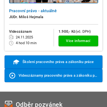
Pracovní právo - aktuálně
JUDr. Miloš Hejmala
Videozáznam
1.900,- Kč
(vč. DPH)
24.11.2025
Více informací
4 hod 10 min
Školení pracovního práva a zákoníku práce
Videozáznamy pracovního práva a zákoníku práce
Odběr pozvánek