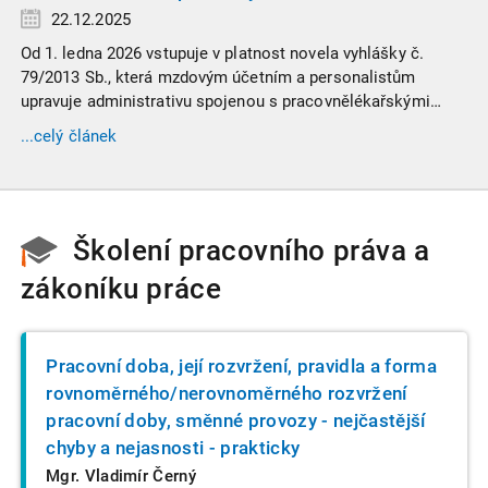
22.12.2025
Od 1. ledna 2026 vstupuje v platnost novela vyhlášky č.
79/2013 Sb., která mzdovým účetním a personalistům
upravuje administrativu spojenou s pracovnělékařskými
prohlídkami. Vybrali jsme tři zásadní změny, které ovlivní
...celý článek
vaši každodenní praxi, a stručný přehled ostatních novinek.
Školení pracovního práva a
zákoníku práce
Pracovní doba, její rozvržení, pravidla a forma
rovnoměrného/nerovnoměrného rozvržení
pracovní doby, směnné provozy - nejčastější
chyby a nejasnosti - prakticky
Mgr. Vladimír Černý