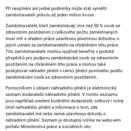
Při nesplnění ani jedné podmínky může stát vyměřit
zaměstnavateli pokutu až jeden milion korun.
Zaměstnavatelé, kteří zaměstnávají více než 50 % osob se
zdravotním postižením z celkového počtu zaměstnaných
musí mít s úřadem práce uzavřenou písemnou dohodou o
jejich uznání za zaměstnavatele na chráněném trhu práce.
Tito zaměstnavatelé mohou využívat benefity v podobě
příspěvků pro podporu zaměstnávání osob se zdravotním
postižením na chráněném trhu práce a mohou také
poskytovat náhradní plnění v rámci plnění povinného podílu
zaměstnávání osob se zdravotním postižením.
Pomocníkem v oblasti náhradního plnění je elektronický
seznam dodavatelů náhradního plnění. V tomto seznamu
jsou například uvedeni konkrétní dodavatelé, celkový i volný
limit náhradního plnění a informace o tom, zda
zaměstnavatel má nebo nemá uzavřenou dohodu o
náhradním plnění. Seznam je dostupný online na webovém
portálu Ministerstva práce a sociálních věc.