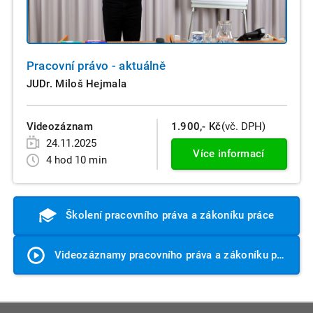
Pracovní právo - aktuálně
JUDr. Miloš Hejmala
Videozáznam
1.900,- Kč
(vč. DPH)
24.11.2025
Více informací
4 hod 10 min
Školení pracovního práva a zákoníku práce
Videozáznamy pracovního práva a zákoníku práce