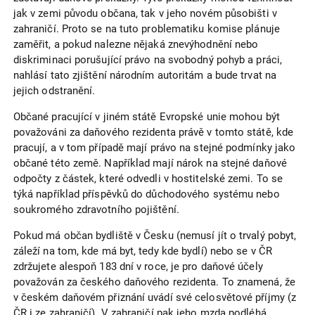
jak v zemi původu občana, tak v jeho novém působišti v
zahraničí. Proto se na tuto problematiku komise plánuje
zaměřit, a pokud nalezne nějaká znevýhodnění nebo
diskriminaci porušující právo na svobodný pohyb a práci,
nahlásí tato zjištění národním autoritám a bude trvat na
jejich odstranění.
Občané pracující v jiném státě Evropské unie mohou být
považováni za daňového rezidenta právě v tomto státě, kde
pracují, a v tom případě mají právo na stejné podmínky jako
občané této země. Například mají nárok na stejné daňové
odpočty z částek, které odvedli v hostitelské zemi. To se
týká například příspěvků do důchodového systému nebo
soukromého zdravotního pojištění.
Pokud má občan bydliště v Česku (nemusí jít o trvalý pobyt,
záleží na tom, kde má byt, tedy kde bydlí) nebo se v ČR
zdržujete alespoň 183 dní v roce, je pro daňové účely
považován za českého daňového rezidenta. To znamená, že
v českém daňovém přiznání uvádí své celosvětové příjmy (z
ČR i ze zahraničí). V zahraničí pak jeho mzda podléhá