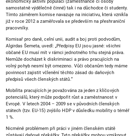
ekonomicky aktivní populaci (zaměstnance či osoby
samostatně výdělečně činné) tak i na důchodce či studenty.
Tímto záměrem komise navazuje na iniciativu, která vznikla
již v roce 2012 a zaměřovala se především na přeshraniční
pracovníky.
Komisař pro daně, celní unii, audit a boj proti podvodům,
Algirdas Šemeta, uvedl: „Předpisy EU jsou jasné: všichni
občané EU musí mít v rámci jednotného trhu stejná práva.
Nemůže docházet k diskriminaci a právo pracujících na
volný pohyb nesmí být omezeno. Vůči občanům tedy máme
povinnost zajistit včlenění těchto zásad do daňových
předpisů všech členských států.“
Mobilita pracujících je považována za jeden z klíčových
potenciálů, který může podpořit růst a zaměstnanost v
Evropě. V letech 2004 – 2009 se v původních členských
státech (tzv. EU-15) zvýšilo HDP v důsledku mobility o téměř
1 %.
Nicméně problémem při práci v jiném členském státě
zůstávají daňové překážky. Tyto překážky mohou vzniknout