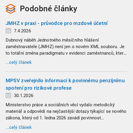
Podobné
články
JMHZ v praxi - průvodce pro mzdové účetní
7.4.2026
Dubnový náběh Jednotného měsíčního hlášení
zaměstnavatele (JMHZ) není jen o novém XML souboru. Je
to totální změna paradigmatu v evidenci zaměstnanců, která
propojuje sociální správu, finanční úřady a úřady práce do
...celý článek
jednoho nekompromisního celku
MPSV zveřejnilo informaci k povinnému penzijnímu
spoření pro rizikové profese
30.1.2026
Ministerstvo práce a sociálních věcí vydalo metodický
materiál a odpovědi na nejčastější dotazy týkající se nového
zákona, který od 1. ledna 2026 zavádí povinnost
zaměstnavatelů přispívat na spoření na stáří zaměstnancům
...celý článek
v náročných profesích.