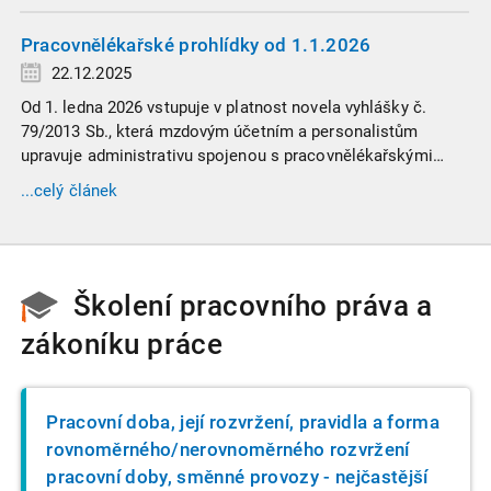
Pracovnělékařské prohlídky od 1.1.2026
22.12.2025
Od 1. ledna 2026 vstupuje v platnost novela vyhlášky č.
79/2013 Sb., která mzdovým účetním a personalistům
upravuje administrativu spojenou s pracovnělékařskými
prohlídkami. Vybrali jsme tři zásadní změny, které ovlivní
...celý článek
vaši každodenní praxi, a stručný přehled ostatních novinek.
Školení pracovního práva a
zákoníku práce
Pracovní doba, její rozvržení, pravidla a forma
rovnoměrného/nerovnoměrného rozvržení
pracovní doby, směnné provozy - nejčastější