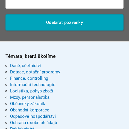
Odebírat pozvánky
Témata, která školíme
Daně, účetnictví
Dotace, dotační programy
Finance, controlling
Informační technologie
Logistika, pohyb zboží
Mzdy, personalistika
Občanský zákoník
Obchodní korporace
Odpadové hospodářství
Ochrana osobních údajů