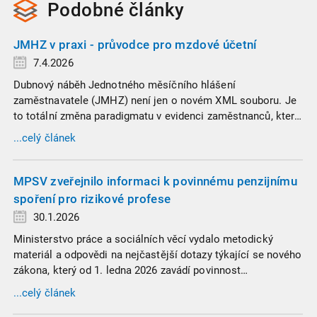
Podobné
články
JMHZ v praxi - průvodce pro mzdové účetní
7.4.2026
Dubnový náběh Jednotného měsíčního hlášení
zaměstnavatele (JMHZ) není jen o novém XML souboru. Je
to totální změna paradigmatu v evidenci zaměstnanců, která
propojuje sociální správu, finanční úřady a úřady práce do
...celý článek
jednoho nekompromisního celku
MPSV zveřejnilo informaci k povinnému penzijnímu
spoření pro rizikové profese
30.1.2026
Ministerstvo práce a sociálních věcí vydalo metodický
materiál a odpovědi na nejčastější dotazy týkající se nového
zákona, který od 1. ledna 2026 zavádí povinnost
zaměstnavatelů přispívat na spoření na stáří zaměstnancům
...celý článek
v náročných profesích.