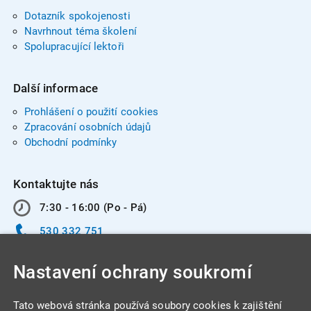
Dotazník spokojenosti
Navrhnout téma školení
Spolupracující lektoři
Další informace
Prohlášení o použití cookies
Zpracování osobních údajů
Obchodní podmínky
Kontaktujte nás
7:30 - 16:00 (Po - Pá)
530 332 751
info@integracentrum.cz
Nastavení ochrany soukromí
Odběr pozvánek
na email
Tato webová stránka používá soubory cookies k zajištění