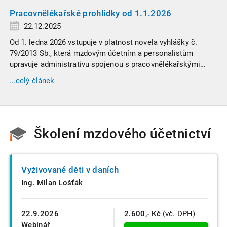
Pracovnělékařské prohlídky od 1.1.2026
22.12.2025
Od 1. ledna 2026 vstupuje v platnost novela vyhlášky č.
79/2013 Sb., která mzdovým účetním a personalistům
upravuje administrativu spojenou s pracovnělékařskými
prohlídkami. Vybrali jsme tři zásadní změny, které ovlivní
...celý článek
vaši každodenní praxi, a stručný přehled ostatních novinek.
Školení mzdového účetnictví
Vyživované děti v daních
Ing. Milan Lošťák
22.9.2026
2.600,- Kč
(vč. DPH)
Webinář