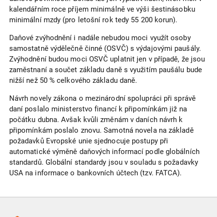
kalendářním roce příjem minimálně ve výši šestinásobku
minimální mzdy (pro letošní rok tedy 55 200 korun).
Daňové zvýhodnění i nadále nebudou moci využít osoby
samostatně výdělečně činné (OSVČ) s výdajovými paušály.
Zvýhodnění budou moci OSVČ uplatnit jen v případě, že jsou
zaměstnaní a součet základu daně s využitím paušálu bude
nižší než 50 % celkového základu daně.
Návrh novely zákona o mezinárodní spolupráci při správě
daní poslalo ministerstvo financí k připomínkám již na
počátku dubna. Avšak kvůli změnám v daních návrh k
připomínkám poslalo znovu. Samotná novela na základě
požadavků Evropské unie sjednocuje postupy při
automatické výměně daňových informací podle globálních
standardů. Globální standardy jsou v souladu s požadavky
USA na informace o bankovních účtech (tzv. FATCA).