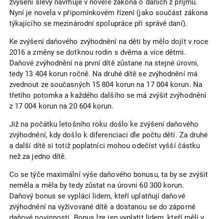
zvýšení slevy navrhuje v novele zákona o daních z příjmů.
Nyní je novela v připomínkovém řízení (jako součást zákona
týkajícího se mezinárodní spolupráce při správě daní).
Ke zvýšení daňového zvýhodnění na děti by mělo dojít v roce
2016 a změny se dotknou rodin s dvěma a více dětmi.
Daňové zvýhodnění na první dítě zůstane na stejné úrovni,
tedy 13 404 korun ročně. Na druhé dítě se zvýhodnění má
zvednout ze současných 15 804 korun na 17 004 korun. Na
třetího potomka a každého dalšího se má zvýšit zvýhodnění
z 17 004 korun na 20 604 korun.
Již na počátku letošního roku došlo ke zvýšení daňového
zvýhodnění, kdy došlo k diferenciaci dle počtu dětí. Za druhé
a další dítě si totiž poplatníci mohou odečíst vyšší částku
než za jedno dítě.
Co se týče maximální výše daňového bonusu, ta by se zvýšit
neměla a měla by tedy zůstat na úrovni 60 300 korun.
Daňový bonus se vyplácí lidem, kteří uplatňují daňové
zvýhodnění na vyživované dítě a dostanou se do záporné
daňové povinnosti. Bonus lze jen vyplatit lidem, kteří měli v