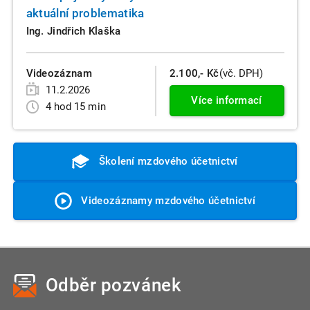
aktuální problematika
Ing. Jindřich Klaška
Videozáznam
2.100,- Kč
(vč. DPH)
11.2.2026
Více informací
4 hod 15 min
Školení mzdového účetnictví
Videozáznamy mzdového účetnictví
Odběr pozvánek