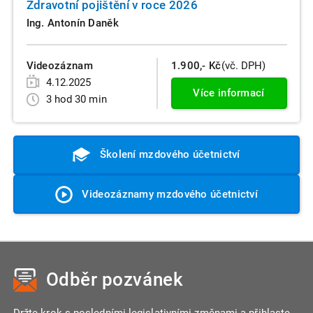
Zdravotní pojištění v roce 2026
Ing. Antonín Daněk
Videozáznam
1.900,- Kč
(vč. DPH)
4.12.2025
Více informací
3 hod 30 min
Školení mzdového účetnictví
Videozáznamy mzdového účetnictví
Odběr pozvánek
Držte krok s posledními legislativními změnami a přihlaste