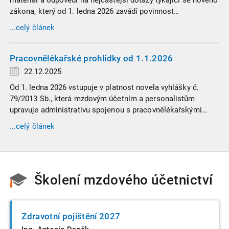
materiál a odpovědi na nejčastější dotazy týkající se nového
zákona, který od 1. ledna 2026 zavádí povinnost
zaměstnavatelů přispívat na spoření na stáří zaměstnancům
...celý článek
v náročných profesích.
Pracovnělékařské prohlídky od 1.1.2026
22.12.2025
Od 1. ledna 2026 vstupuje v platnost novela vyhlášky č.
79/2013 Sb., která mzdovým účetním a personalistům
upravuje administrativu spojenou s pracovnělékařskými
prohlídkami. Vybrali jsme tři zásadní změny, které ovlivní
...celý článek
vaši každodenní praxi, a stručný přehled ostatních novinek.
Školení mzdového účetnictví
Zdravotní pojištění 2027