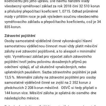
koeficientu pro jeho úpravu. Dle návrhu nařízení vlády
všeobecný vyměřovací základ za rok 2018 činí 32 510 korun
a příslušný přepočítací koeficient 1, 0715. Odhad průměrné
mzdy v příštím roce je pak výsledem součinu všeobecného
vyměřovacího základu a přepočítacího koeficientu, což je 34
835 korun.
Zdravotní pojištění
Osoby samostatně výdělečně činné vykonávající hlavní
samostatnou výdělečnou činnost musí vždy platit měsíční
zálohy své zdravotní pojišťovně, a to alespoň v minimální
výši. Vyměřovací základ pro výpočet záloh zdravotního
pojištění tvoří jednu polovinu dosažených příjmů po
odečtení výdajů, ať už skutečně vynaložených, nebo
uplatněných paušálem. Sazba zdravotního pojištění je pak
13,5 %. Minimální zálohy na zdravotní pojištění pro osoby
samostatně výdělečně činné se zvýší na 2 352 korun z
předchozích 2 208 korun měsíčně. OSVČ si tedy připlatí o
144 korun více. Měsíční záloha je splatná do osmého dne
následujícího měsíce.