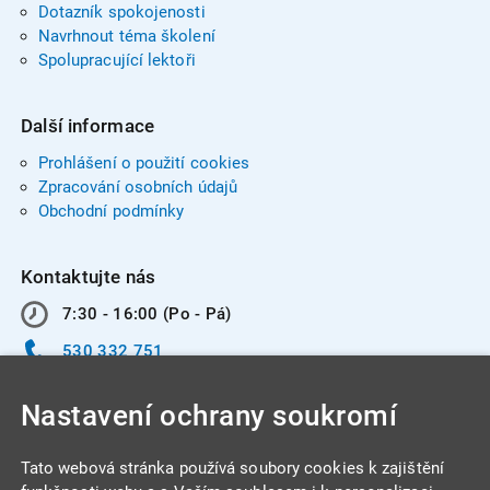
Dotazník spokojenosti
Navrhnout téma školení
Spolupracující lektoři
Další informace
Prohlášení o použití cookies
Zpracování osobních údajů
Obchodní podmínky
Kontaktujte nás
7:30 - 16:00 (Po - Pá)
530 332 751
info@integracentrum.cz
Nastavení ochrany soukromí
Odběr pozvánek
na email
Tato webová stránka používá soubory cookies k zajištění