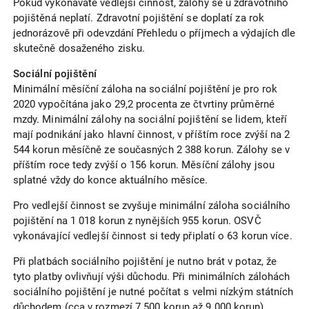
Pokud vykonáváte vedlejší činnost, zálohy se u zdravotního
pojištěná neplatí. Zdravotní pojištění se doplatí za rok
jednorázově při odevzdání Přehledu o příjmech a výdajích dle
skutečně dosaženého zisku.
Sociální pojištění
Minimální měsíční záloha na sociální pojištění je pro rok
2020 vypočítána jako 29,2 procenta ze čtvrtiny průměrné
mzdy. Minimální zálohy na sociální pojištění se lidem, kteří
mají podnikání jako hlavní činnost, v příštím roce zvýší na 2
544 korun měsíčně ze současných 2 388 korun. Zálohy se v
příštím roce tedy zvýší o 156 korun. Měsíční zálohy jsou
splatné vždy do konce aktuálního měsíce.
Pro vedlejší činnost se zvyšuje minimální záloha sociálního
pojištění na 1 018 korun z nynějších 955 korun. OSVČ
vykonávající vedlejší činnost si tedy připlatí o 63 korun více.
Při platbách sociálního pojištění je nutno brát v potaz, že
tyto platby ovlivňují výši důchodu. Při minimálních zálohách
sociálního pojištění je nutné počítat s velmi nízkým státních
důchodem (cca v rozmezí 7 500 korun až 9 000 korun).