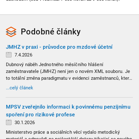
Podobné
články
JMHZ v praxi - průvodce pro mzdové účetní
7.4.2026
Dubnový náběh Jednotného měsíčního hlášení
zaměstnavatele (JMHZ) není jen o novém XML souboru. Je
to totální změna paradigmatu v evidenci zaměstnanců, která
propojuje sociální správu, finanční úřady a úřady práce do
...celý článek
jednoho nekompromisního celku
MPSV zveřejnilo informaci k povinnému penzijnímu
spoření pro rizikové profese
30.1.2026
Ministerstvo práce a sociálních věcí vydalo metodický