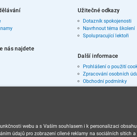
dělávání
Užitečné odkazy
e
Dotazník spokojenosti
znamy
Navrhnout téma školení
Spolupracující lektoři
e nás najdete
Další informace
Prohlášení o použití coo
Zpracování osobních úd
Obchodní podmínky
funkčnosti webu a s Vaším souhlasem i k personalizaci obsahu
ním údajů pro zobrazení cílené reklamy na sociálních sítích a