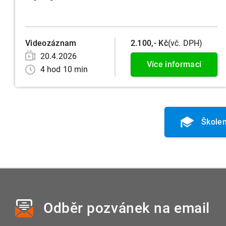
Videozáznam
2.100,- Kč
(vč. DPH)
20.4.2026
Více informací
4 hod 10 min
Školen
Odběr pozvánek
na email