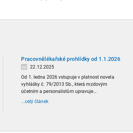
Pracovnělékařské prohlídky od 1.1.2026
22.12.2025
Od 1. ledna 2026 vstupuje v platnost novela
vyhlášky č. 79/2013 Sb., která mzdovým
účetním a personalistům upravuje
administrativu spojenou s pracovnělékařskými
...celý článek
prohlídkami. Vybrali jsme tři zásadní změny,
které ovlivní vaši každodenní praxi, a stručný
přehled ostatních novinek.