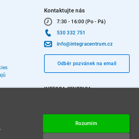
Kontaktujte nás
7:30 - 16:00 (Po - Pá)
530 332 751
info@integracentrum.cz
Odběr pozvánek
na email
kies
ajů
INTEGRA CENTRUM s.r.o.
Jabloňová 662/7
621 00 Brno
IČ: 26234203
Rozumím
DIČ: CZ26234203
.
Datová schránka: 4beca6d