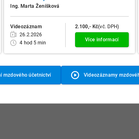
zaměstnavatele
Ing. Marta Ženíšková
Videozáznam
2.100,- Kč
(vč. DPH)
26.2.2026
Více informací
4 hod 5 min
í mzdového účetnictví
Videozáznamy mzdového