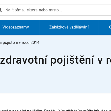
Videozáznamy
Zakázkové vzdělávání
Č
í pojištění v roce 2014
 zdravotní pojištění v