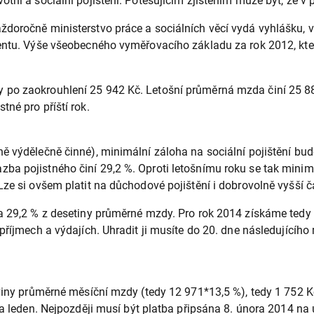
tní a sociální pojištění. Potěšujícím zjištěním může být, že v 
ždoročně ministerstvo práce a sociálních věcí vydá vyhlášku,
ientu. Výše všeobecného vyměřovacího základu za rok 2012, kter
 po zaokrouhlení 25 942 Kč. Letošní průměrná mzda činí 25 8
né pro příští rok.
ě výdělečně činné), minimální záloha na sociální pojištění bu
a pojistného činí 29,2 %. Oproti letošnímu roku se tak minimál
ze si ovšem platit na důchodové pojištění i dobrovolně vyšší č
a 29,2 % z desetiny průměrné mzdy. Pro rok 2014 získáme tedy 
příjmech a výdajích. Uhradit ji musíte do 20. dne následujícího
viny průměrné měsíční mzdy (tedy 12 971*13,5 %), tedy 1 752 Kč
za leden. Nejpozději musí být platba připsána 8. února 2014 na 