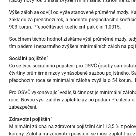
Každý nový rok přináší zvýšení minimálních záloh na zdravo
Výše záloh se odvíjí od výše stanovené průměrné mzdy. Ka
základu za předchozí rok, a hodnotu přepočítacího koefic
903 korun. Přepočítávací koeficient pak činí 1,0015.
Součinem těchto hodnot získáme výši průměrné mzdy, tedy
tím pádem i nepatrného zvýšení minimálních záloh na pojist
Sociální pojištění
Co se týče sociálního pojištění pro OSVČ (osoby samostatn
čtvrtiny průměrné mzdy vynásobené sazbou pojistného. Sazb
předchozím roce se minimální záloha zvýšila o 54 korun. L
Pro OSVČ vykonávající vedlejší činnost je minimální záloh
roce. Novou výši zálohy zaplatíte až po podání Přehledu o 
zabezpečení.
Zdravotní pojištění
Minimální záloha na zdravotní pojištění činí 13,5 % z polo
koruny. Záloha na zdravotní pojištění se musí zaplatit už 