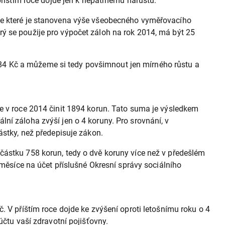
příštím roce dojde jen k nepatrnému nárůstu.
 ve které je stanovena výše všeobecného vyměřovacího
ý se použije pro výpočet záloh na rok 2014, má být 25
84 Kč a můžeme si tedy povšimnout jen mírného růstu a
de v roce 2014 činit 1894 korun. Tato suma je výsledkem
ní záloha zvýší jen o 4 koruny. Pro srovnání, v
ástky, než předepisuje zákon.
částku 758 korun, tedy o dvě koruny více než v předešlém
 měsíce na účet příslušné Okresní správy sociálního
. V příštím roce dojde ke zvýšení oproti letošnímu roku o 4
účtu vaší zdravotní pojišťovny.