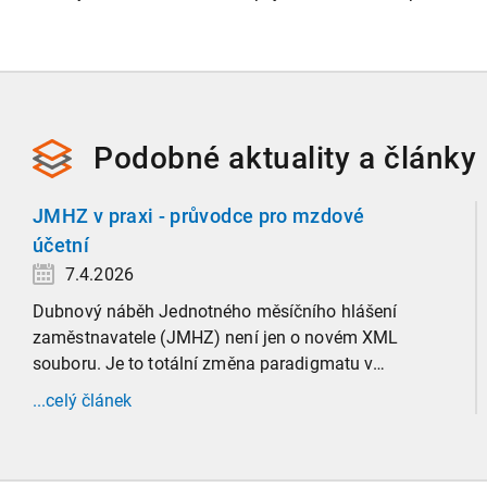
Podobné
aktuality a
články
JMHZ v praxi - průvodce pro mzdové
účetní
7.4.2026
Dubnový náběh Jednotného měsíčního hlášení
zaměstnavatele (JMHZ) není jen o novém XML
souboru. Je to totální změna paradigmatu v
evidenci zaměstnanců, která propojuje sociální
...celý článek
správu, finanční úřady a úřady práce do jednoho
nekompromisního celku