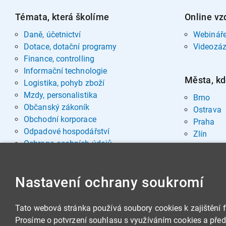
Témata, která školíme
Online vz
Daně, účetnictví
Webinář
Dotace, dotační programy
Videozá
Finance, controlling
Informační technologie
Města, kd
Logistika, pohyb zboží
Mzdy, personalistika
Brno
Občanský zákoník
Ostrava
Obchodní korporace
Praha
Odpadové hospodářství
Zlín
Ochrana osobních údajů
Pohřebnictví
Rozvoj osobnosti
Nastavení ochrany soukromí
Sociální oblast
Spisová služba, archivnictví
Stavby, nemovitosti
Tato webová stránka používá soubory cookies k zajištění 
Veřejná správa
Prosíme o potvrzení souhlasu s využíváním cookies a předá