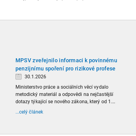
MPSV zveřejnilo informaci k povinnému
penzijnímu spoření pro rizikové profese
30.1.2026
Ministerstvo práce a sociálních věcí vydalo
metodický materiál a odpovědi na nejčastější
dotazy týkající se nového zákona, který od 1.
ledna 2026 zavádí povinnost zaměstnavatelů
...celý článek
přispívat na spoření na stáří zaměstnancům v
náročných profesích.