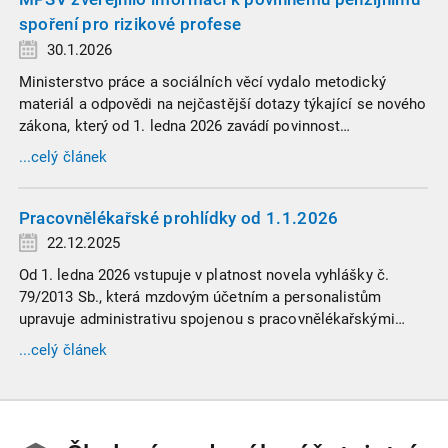
spoření pro rizikové profese
30.1.2026
Ministerstvo práce a sociálních věcí vydalo metodický
materiál a odpovědi na nejčastější dotazy týkající se nového
zákona, který od 1. ledna 2026 zavádí povinnost
zaměstnavatelů přispívat na spoření na stáří zaměstnancům
...celý článek
v náročných profesích.
Pracovnělékařské prohlídky od 1.1.2026
22.12.2025
Od 1. ledna 2026 vstupuje v platnost novela vyhlášky č.
79/2013 Sb., která mzdovým účetním a personalistům
upravuje administrativu spojenou s pracovnělékařskými
prohlídkami. Vybrali jsme tři zásadní změny, které ovlivní
...celý článek
vaši každodenní praxi, a stručný přehled ostatních novinek.