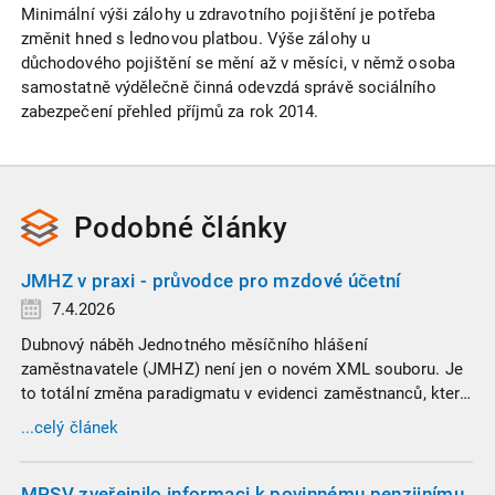
Minimální výši zálohy u zdravotního pojištění je potřeba
změnit hned s lednovou platbou. Výše zálohy u
důchodového pojištění se mění až v měsíci, v němž osoba
samostatně výdělečně činná odevzdá správě sociálního
zabezpečení přehled příjmů za rok 2014.
Podobné
články
JMHZ v praxi - průvodce pro mzdové účetní
7.4.2026
Dubnový náběh Jednotného měsíčního hlášení
zaměstnavatele (JMHZ) není jen o novém XML souboru. Je
to totální změna paradigmatu v evidenci zaměstnanců, která
propojuje sociální správu, finanční úřady a úřady práce do
...celý článek
jednoho nekompromisního celku
MPSV zveřejnilo informaci k povinnému penzijnímu