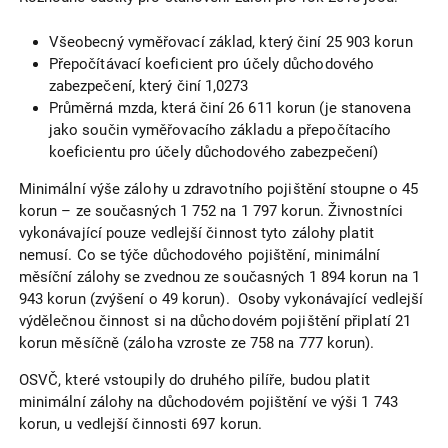
Všeobecný vyměřovací základ, který činí 25 903 korun
Přepočítávací koeficient pro účely důchodového
zabezpečení, který činí 1,0273
Průměrná mzda, která činí 26 611 korun (je stanovena
jako součin vyměřovacího základu a přepočítacího
koeficientu pro účely důchodového zabezpečení)
Minimální výše zálohy u zdravotního pojištění stoupne o 45
korun – ze současných 1 752 na 1 797 korun. Živnostníci
vykonávající pouze vedlejší činnost tyto zálohy platit
nemusí. Co se týče důchodového pojištění, minimální
měsíční zálohy se zvednou ze současných 1 894 korun na 1
943 korun (zvýšení o 49 korun). Osoby vykonávající vedlejší
výdělečnou činnost si na důchodovém pojištění připlatí 21
korun měsíčně (záloha vzroste ze 758 na 777 korun).
OSVČ, které vstoupily do druhého pilíře, budou platit
minimální zálohy na důchodovém pojištění ve výši 1 743
korun, u vedlejší činnosti 697 korun.