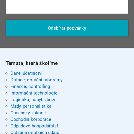
Odebírat pozvánky
Témata, která školíme
Daně, účetnictví
Dotace, dotační programy
Finance, controlling
Informační technologie
Logistika, pohyb zboží
Mzdy, personalistika
Občanský zákoník
Obchodní korporace
Odpadové hospodářství
Ochrana osobních údajů