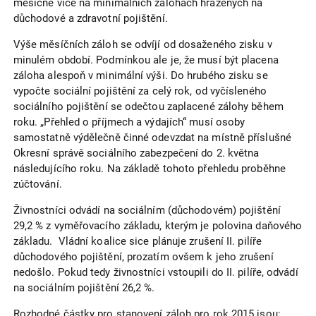
měsíčně více na minimálních zálohách hrazených na
důchodové a zdravotní pojištění.
Výše měsíčních záloh se odvíjí od dosaženého zisku v
minulém období. Podmínkou ale je, že musí být placena
záloha alespoň v minimální výši. Do hrubého zisku se
vypočte sociální pojištění za celý rok, od vyčísleného
sociálního pojištění se odečtou zaplacené zálohy během
roku. „Přehled o příjmech a výdajích“ musí osoby
samostatně výdělečně činné odevzdat na místně příslušné
Okresní správě sociálního zabezpečení do 2. května
následujícího roku. Na základě tohoto přehledu proběhne
zúčtování.
Živnostníci odvádí na sociálním (důchodovém) pojištění
29,2 % z vyměřovacího základu, kterým je polovina daňového
základu. Vládní koalice sice plánuje zrušení II. pilíře
důchodového pojištění, prozatím ovšem k jeho zrušení
nedošlo. Pokud tedy živnostníci vstoupili do II. pilíře, odvádí
na sociálním pojištění 26,2 %.
Rozhodné částky pro stanovení záloh pro rok 2015 jsou: