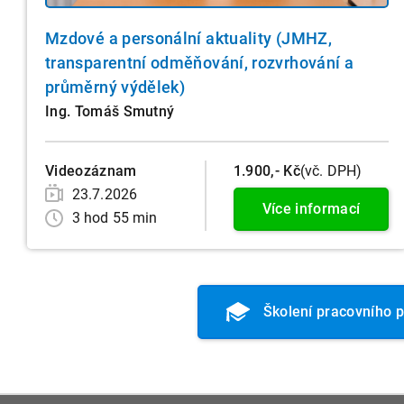
Mzdové a personální aktuality (JMHZ,
transparentní odměňování, rozvrhování a
průměrný výdělek)
Ing. Tomáš Smutný
Videozáznam
1.900,- Kč
(vč. DPH)
23.7.2026
Více informací
3 hod 55 min
Školení pracovního 