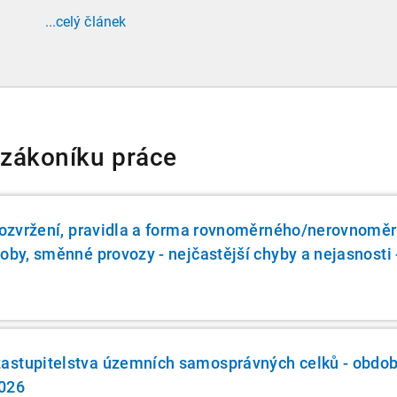
ledna 2026 zavádí povinnost zaměstnavatelů
...celý článek
přispívat na spoření na stáří zaměstnancům v
náročných profesích.
 zákoníku práce
 rozvržení, pravidla a forma rovnoměrného/nerovnomě
oby, směnné provozy - nejčastější chyby a nejasnosti 
astupitelstva územních samosprávných celků - obdob
2026