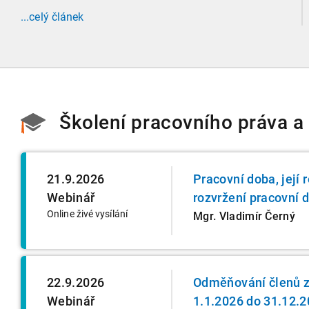
evidenci zaměstnanců, která propojuje sociální
...celý článek
správu, finanční úřady a úřady práce do jednoho
nekompromisního celku
Školení pracovního práva a
21.9.2026
Pracovní doba, její
Webinář
rozvržení pracovní d
Online živé vysílání
Mgr. Vladimír Černý
22.9.2026
Odměňování členů z
Webinář
1.1.2026 do 31.12.