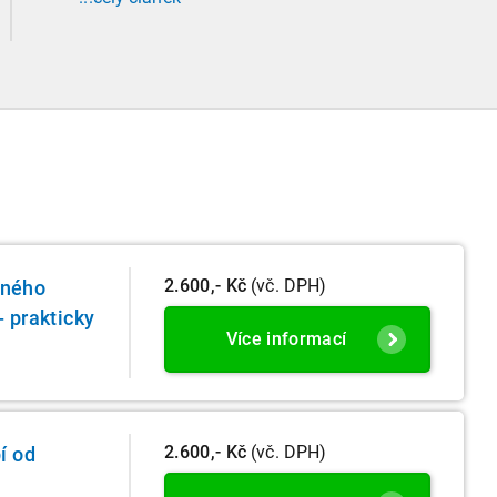
prohlídkami. Vybrali jsme tři zásadní změny,
které ovlivní vaši každodenní praxi, a stručný
přehled ostatních novinek.
2.600,- Kč
(vč. DPH)
rného
- prakticky
Více informací
2.600,- Kč
(vč. DPH)
í od