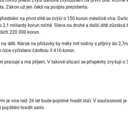
terá mimo jiného zvýší daňové zvýhodnění na první dítě. Kromě 
ta. Zákon už jen čeká na podpis prezidenta.
ýhodnění na první dítě se zvýší o 150 korun měsíčně více. Daň
o 2,1 miliardy korun ročně. Sleva na druhé a další dítě zůstáv
jších 220 000 korun.
vky na děti. Nárok na přídavky by měly mít rodiny s příjmy do 2,
m roce vyčísleno částkou 3 410 korun.
en pracuje a má příjem. V takové situaci se příspěvky zvyšují o 
rým je více než 26 let bude pojistné hradit stát. V současnosti 
 pojištění hradit sami.