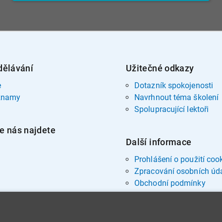
dělávání
Užitečné odkazy
e
Dotazník spokojenosti
znamy
Navrhnout téma školení
Spolupracující lektoři
e nás najdete
Další informace
Prohlášení o použití coo
Zpracování osobních úd
Obchodní podmínky