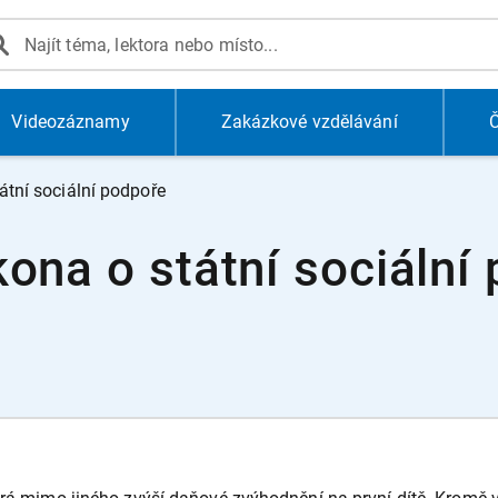
Videozáznamy
Zakázkové vzdělávání
Č
átní sociální podpoře
kona o státní sociální