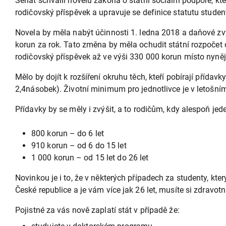
Senát schválil novelu zákona o státní sociální podpoře, k
rodičovský příspěvek a upravuje se definice statutu studen
Novela by měla nabýt účinnosti 1. ledna 2018 a daňové zv
korun za rok. Tato změna by měla ochudit státní rozpočet 
rodičovský příspěvek až ve výši 330 000 korun místo nyně
Mělo by dojít k rozšíření okruhu těch, kteří pobírají přída
2,4násobek). Životní minimum pro jednotlivce je v letošní
Přídavky by se měly i zvýšit, a to rodičům, kdy alespoň jed
800 korun – do 6 let
910 korun – od 6 do 15 let
1 000 korun – od 15 let do 26 let
Novinkou je i to, že v některých případech za studenty, kte
České republice a je vám více jak 26 let, musíte si zdravotní
Pojistné za vás nově zaplatí stát v případě že: