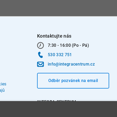
Kontaktujte nás
7:30 - 16:00 (Po - Pá)
530 332 751
info@integracentrum.cz
Odběr pozvánek
na email
kies
ajů
INTEGRA CENTRUM s.r.o.
Jabloňová 662/7
621 00 Brno