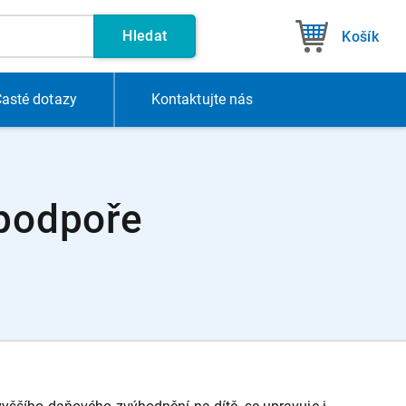
Hledat
Košík
asté dotazy
Kontakt
ujte nás
 podpoře