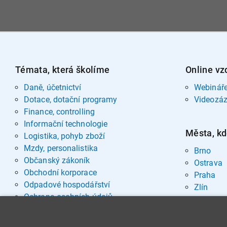
Témata, která školíme
Online vz
Daně, účetnictví
Webinář
Dotace, dotační programy
Videozá
Finance, controlling
Informační technologie
Města, kd
Logistika, pohyb zboží
Mzdy, personalistika
Brno
Občanský zákoník
Ostrava
Obchodní korporace
Praha
Odpadové hospodářství
Zlín
Ochrana osobních údajů
Pohřebnictví
Rozvoj osobnosti