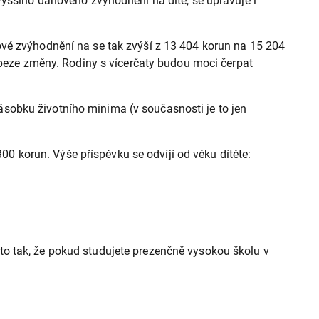
vyššího daňového zvýhodnění na dítě, se upravuje i
ové zvýhodnění na se tak zvýší z 13 404 korun na 15 204
á beze změny. Rodiny s vícerčaty budou moci čerpat
7násobku životního minima (v současnosti je to jen
300 korun. Výše příspěvku se odvíjí od věku dítěte:
je to tak, že pokud studujete prezenčně vysokou školu v