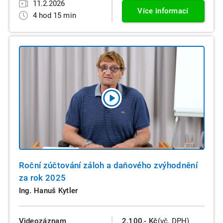
11.2.2026
Více informací
4 hod 15 min
Roční zúčtování záloh a daňového zvýhodnění
za rok 2025
Ing. Hanuš Kytler
Videozáznam
2.100,- Kč
(vč. DPH)