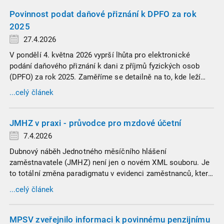
Povinnost podat daňové přiznání k DPFO za rok
2025
27.4.2026
V pondělí 4. května 2026 vyprší lhůta pro elektronické
podání daňového přiznání k dani z příjmů fyzických osob
(DPFO) za rok 2025. Zaměříme se detailně na to, kde leží
hranice povinnosti přiznání podat, jaké jsou nejčastější
...celý článek
chytáky v soubězích příjmů a na co si dát v roce 2026
obzvlášť pozor.
JMHZ v praxi - průvodce pro mzdové účetní
7.4.2026
Dubnový náběh Jednotného měsíčního hlášení
zaměstnavatele (JMHZ) není jen o novém XML souboru. Je
to totální změna paradigmatu v evidenci zaměstnanců, která
propojuje sociální správu, finanční úřady a úřady práce do
...celý článek
jednoho nekompromisního celku
MPSV zveřejnilo informaci k povinnému penzijnímu