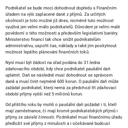
Podnikatel se bude moci dohodnout dopředu s Finančním
úřadem na výši zaplacené daně z příjmů. Za určitých
okolností je toto možné již dnes, nicméně tuto možnost
využívá jen velmi málo podnikatelů. Důvodem je velmi malé
povědomí o této možnosti a především legislativní bariéry.
Ministerstvo financí tak chce snížit podnikatelům
administrativu, uspořit čas, náklady a také jim poskytnout
možnost lepšího plánování finančních toků.
Nyní musí být žádost na úřad podána do 31.ledna
zdaňovacího období, kdy chce podnikatel paušální daň
uplatnit. Daň se následně musí dohodnout se správcem
daně a musí činit nejméně 600 korun. O paušální daň může
zažádat podnikatel, který nemá za předchozí tři zdaňovací
období příjmy vyšší než 5 miliónů korun.
Od příštího roku by mohli o paušální daň požádat i ti, kteří
mají zaměstnance, či mají kromě podnikatelských příjmů i
příjmy ze závislé činnosti. Podnikatel musí finančnímu úřadu
předložit své příjmy z minulosti a i očekávané budoucí