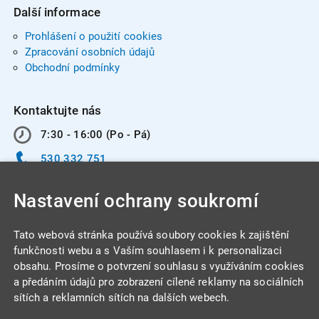
Další informace
Prohlášení o použití cookies
Zpracování osobních údajů
Obchodní podmínky
Kontaktujte nás
7:30 - 16:00 (Po - Pá)
530 332 751
info@integracentrum.cz
Nastavení ochrany soukromí
Odběr pozvánek
na email
Tato webová stránka používá soubory cookies k zajištění
funkčnosti webu a s Vaším souhlasem i k personalizaci
obsahu. Prosíme o potvrzení souhlasu s využíváním cookies
INTEGRA CENTRUM s.r.o.
a předáním údajů pro zobrazení cílené reklamy na sociálních
Jabloňová 662/7
sítích a reklamních sítích na dalších webech.
621 00 Brno