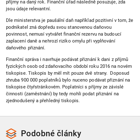
příjmy na daný rok. Finanční úřad následně posuzuje, zda
jsou údaje relevantní.
Dle ministerstva je paušální daň například pozitivní v tom, že
podnikatel zná dopředu svou stanovenou daňovou
povinnost, nemusí vytvářet finanční rezervu na budoucí
zaplacení daně a nehrozí riziko omylu při vyplňování
daňového přiznání.
Finanční správa i navrhuje podávat přiznání k dani z příjmů
fyzických osob od zdaňovacího období roku 2016 na novém
tiskopise. Tiskopis by měl mít pouze dvě strany. Doposud
zhruba 900 000 poplatníků bylo nuceno podávat přiznání na
tiskopise čtyřstránkovém. Poplatníci s příjmy ze závislé
činnosti (zaměstnání) by tedy mohli podat přiznání na
zjednodušený a přehledný tiskopis.
Podobné
články