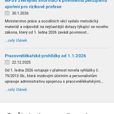
MPSV zveřejnilo informaci k povinnému penzijnímu
spoření pro rizikové profese
30.1.2026
Ministerstvo práce a sociálních věcí vydalo metodický
materiál a odpovědi na nejčastější dotazy týkající se nového
zákona, který od 1. ledna 2026 zavádí povinnost
zaměstnavatelů přispívat na spoření na stáří zaměstnancům
...celý článek
v náročných profesích.
Pracovnělékařské prohlídky od 1.1.2026
22.12.2025
Od 1. ledna 2026 vstupuje v platnost novela vyhlášky č.
79/2013 Sb., která mzdovým účetním a personalistům
upravuje administrativu spojenou s pracovnělékařskými
prohlídkami. Vybrali jsme tři zásadní změny, které ovlivní
...celý článek
vaši každodenní praxi, a stručný přehled ostatních novinek.