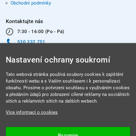
Obchodní podmínky
Kontaktujte nás
7:30 - 16:00 (Po - Pá)
530 332 751
info@integracentrum.cz
Nastavení ochrany soukromí
Odběr pozvánek
na email
Tato webová stránka používá soubory cookies k zajištění
funkčnosti webu a s Vaším souhlasem i k personalizaci
obsahu. Prosíme o potvrzení souhlasu s využíváním cookies
INTEGRA CENTRUM s.r.o.
a předáním údajů pro zobrazení cílené reklamy na sociálních
Jabloňová 662/7
sítích a reklamních sítích na dalších webech.
621 00 Brno
Více informací o cookies
IČ: 26234203
DIČ: CZ26234203
Rozumím
Datová schránka: 4beca6d