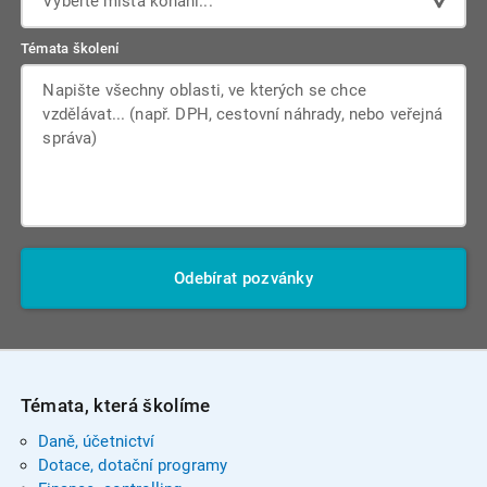
Vyberte místa konání...
Témata školení
Odebírat pozvánky
Témata, která školíme
Daně, účetnictví
Dotace, dotační programy