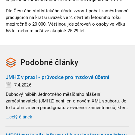
Dle Českého statistického úřadu vzrostl počet zaměstnanců
pracujících na kratší úvazek ve 2. čtvrtletí letošního roku
meziročně o 20 000. Většinou jde zároveň o osoby ve věku
65 let nebo mladší ve skupině 25-29 let.
Podobné
články
JMHZ v praxi - průvodce pro mzdové účetní
7.4.2026
Dubnový náběh Jednotného měsíčního hlášení
zaměstnavatele (JMHZ) není jen o novém XML souboru. Je
to totální změna paradigmatu v evidenci zaměstnanců, která
propojuje sociální správu, finanční úřady a úřady práce do
...celý článek
jednoho nekompromisního celku