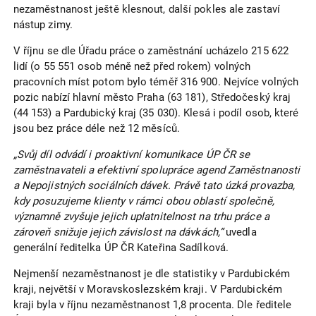
nezaměstnanost ještě klesnout, další pokles ale zastaví
nástup zimy.
V říjnu se dle Úřadu práce o zaměstnání ucházelo 215 622
lidí (o 55 551 osob méně než před rokem) volných
pracovních míst potom bylo téměř 316 900. Nejvíce volných
pozic nabízí hlavní město Praha (63 181), Středočeský kraj
(44 153) a Pardubický kraj (35 030). Klesá i podíl osob, které
jsou bez práce déle než 12 měsíců.
„Svůj díl odvádí i proaktivní komunikace ÚP ČR se
zaměstnavateli a efektivní spolupráce agend Zaměstnanosti
a Nepojistných sociálních dávek. Právě tato úzká provazba,
kdy posuzujeme klienty v rámci obou oblastí společně,
významně zvyšuje jejich uplatnitelnost na trhu práce a
zároveň snižuje jejich závislost na dávkách,“
uvedla
generální ředitelka ÚP ČR Kateřina Sadílková.
Nejmenší nezaměstnanost je dle statistiky v Pardubickém
kraji, největší v Moravskoslezském kraji. V Pardubickém
kraji byla v říjnu nezaměstnanost 1,8 procenta. Dle ředitele