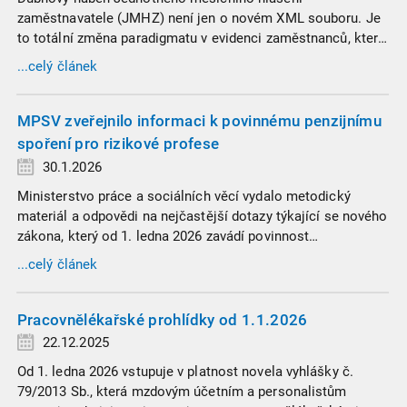
zaměstnavatele (JMHZ) není jen o novém XML souboru. Je
to totální změna paradigmatu v evidenci zaměstnanců, která
propojuje sociální správu, finanční úřady a úřady práce do
...celý článek
jednoho nekompromisního celku
MPSV zveřejnilo informaci k povinnému penzijnímu
spoření pro rizikové profese
30.1.2026
Ministerstvo práce a sociálních věcí vydalo metodický
materiál a odpovědi na nejčastější dotazy týkající se nového
zákona, který od 1. ledna 2026 zavádí povinnost
zaměstnavatelů přispívat na spoření na stáří zaměstnancům
...celý článek
v náročných profesích.
Pracovnělékařské prohlídky od 1.1.2026
22.12.2025
Od 1. ledna 2026 vstupuje v platnost novela vyhlášky č.
79/2013 Sb., která mzdovým účetním a personalistům