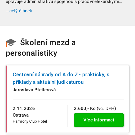
upravuje administrativu spojenou s pracovnělékařskými
prohlídkami. Vybrali jsme tři zásadní změny, které ovlivní
...celý článek
vaši každodenní praxi, a stručný přehled ostatních novinek.
Školení mezd a
personalistiky
Cestovní náhrady od A do Z - prakticky, s
příklady a aktuální judikaturou
Jaroslava Pfeilerová
2.11.2026
2.600,- Kč
(vč. DPH)
Ostrava
Více informací
Harmony Club Hotel