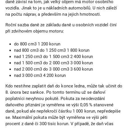
daně závisí na tom, jak velký objem má motor osobního
vozidla. Jinak to je u nákladních automobilů. U nich záleží
na počtu náprav, a především na jejich hmotnosti.
Roční sazba daně ze základu daně u osobních vozidel činí
při zdvihovém objemu motoru:
do 800 cm3 1 200 korun
nad 800 cm3 do 1 250 cm3 1 800 korun
nad 1 250 cm3 do 1 500 cm3 2 400 korun
nad 1 500 cm3 do 2 000 cm3 3 000 korun
nad 2 000 cm3 do 3 000 cm3 3 600 korun
nad 3 000 cm3 4 200 korun
Kdo nestihne zaplatit daň do konce ledna, může tak učinit do
8. února bez sankce. Po tomto termínu už se daňoví
poplatníci nevyhnou pokutě. Pokuta za neodevzdání
daňového přiznání je vyměřena ve výši 0,05 % stanovené
daně, pokud ale nepřekročí částku 1 000 korun, nepředepíše
se. Maximální pokuta může být vyměřena ve výši pěti
procent z daně či 300 tisíc korun. V případě, že daň včas