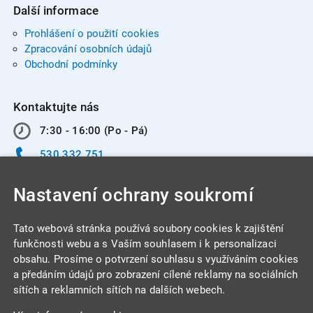
Další informace
Prohlášení o použití cookies
Zpracování osobních údajů
Obchodní podmínky
Kontaktujte nás
7:30 - 16:00 (Po - Pá)
530 332 751
info@integracentrum.cz
Nastavení ochrany soukromí
Odběr pozvánek
na email
Tato webová stránka používá soubory cookies k zajištění
funkčnosti webu a s Vaším souhlasem i k personalizaci
obsahu. Prosíme o potvrzení souhlasu s využíváním cookies
INTEGRA CENTRUM s.r.o.
a předáním údajů pro zobrazení cílené reklamy na sociálních
Jabloňová 662/7
sítích a reklamních sítích na dalších webech.
621 00 Brno