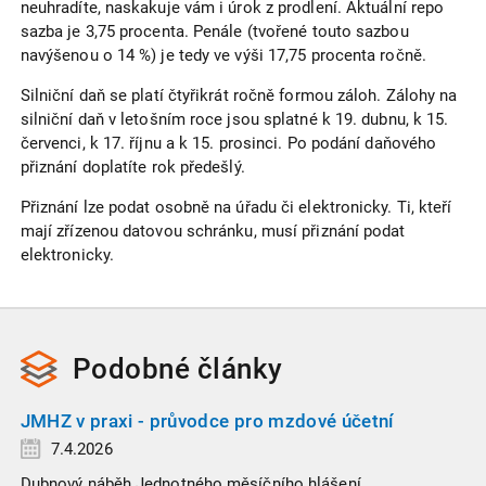
neuhradíte, naskakuje vám i úrok z prodlení. Aktuální repo
sazba je 3,75 procenta. Penále (tvořené touto sazbou
navýšenou o 14 %) je tedy ve výši 17,75 procenta ročně.
Silniční daň se platí čtyřikrát ročně formou záloh. Zálohy na
silniční daň v letošním roce jsou splatné k 19. dubnu, k 15.
červenci, k 17. říjnu a k 15. prosinci. Po podání daňového
přiznání doplatíte rok předešlý.
Přiznání lze podat osobně na úřadu či elektronicky. Ti, kteří
mají zřízenou datovou schránku, musí přiznání podat
elektronicky.
Podobné
články
JMHZ v praxi - průvodce pro mzdové účetní
7.4.2026
Dubnový náběh Jednotného měsíčního hlášení