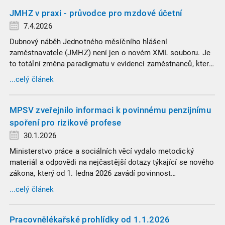
JMHZ v praxi - průvodce pro mzdové účetní
7.4.2026
Dubnový náběh Jednotného měsíčního hlášení
zaměstnavatele (JMHZ) není jen o novém XML souboru. Je
to totální změna paradigmatu v evidenci zaměstnanců, která
propojuje sociální správu, finanční úřady a úřady práce do
...celý článek
jednoho nekompromisního celku
MPSV zveřejnilo informaci k povinnému penzijnímu
spoření pro rizikové profese
30.1.2026
Ministerstvo práce a sociálních věcí vydalo metodický
materiál a odpovědi na nejčastější dotazy týkající se nového
zákona, který od 1. ledna 2026 zavádí povinnost
zaměstnavatelů přispívat na spoření na stáří zaměstnancům
...celý článek
v náročných profesích.
Pracovnělékařské prohlídky od 1.1.2026