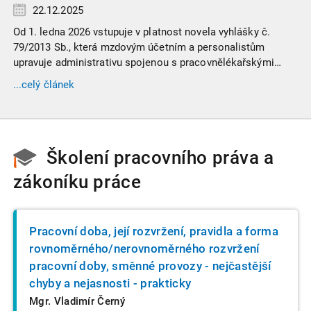
22.12.2025
Od 1. ledna 2026 vstupuje v platnost novela vyhlášky č.
79/2013 Sb., která mzdovým účetním a personalistům
upravuje administrativu spojenou s pracovnělékařskými
prohlídkami. Vybrali jsme tři zásadní změny, které ovlivní
...celý článek
vaši každodenní praxi, a stručný přehled ostatních novinek.
Školení pracovního práva a
zákoníku práce
Pracovní doba, její rozvržení, pravidla a forma
rovnoměrného/nerovnoměrného rozvržení
pracovní doby, směnné provozy - nejčastější
chyby a nejasnosti - prakticky
Mgr. Vladimír Černý