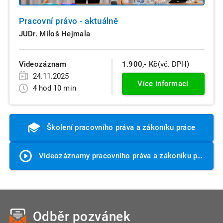
Pracovní právo - aktuálně
JUDr. Miloš Hejmala
Videozáznam
1.900,- Kč
(vč. DPH)
24.11.2025
Více informací
4 hod 10 min
Školení pracovního práva a zákoníku práce
Videozáznamy pracovního práva a zákoníku práce
Odběr pozvánek