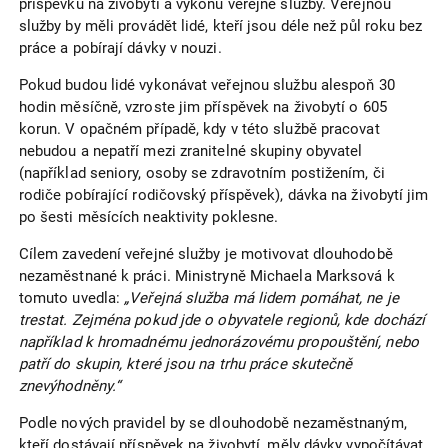
příspěvku na živobytí a výkonu veřejné služby. Veřejnou
služby by měli provádět lidé, kteří jsou déle než půl roku bez
práce a pobírají dávky v nouzi.
Pokud budou lidé vykonávat veřejnou službu alespoň 30
hodin měsíčně, vzroste jim příspěvek na živobytí o 605
korun. V opačném případě, kdy v této službě pracovat
nebudou a nepatří mezi zranitelné skupiny obyvatel
(například seniory, osoby se zdravotním postižením, či
rodiče pobírající rodičovský příspěvek), dávka na živobytí jim
po šesti měsících neaktivity poklesne.
Cílem zavedení veřejné služby je motivovat dlouhodobě
nezaměstnané k práci. Ministryně Michaela Marksová k
tomuto uvedla:
„Veřejná služba má lidem pomáhat, ne je
trestat. Zejména pokud jde o obyvatele regionů, kde dochází
například k hromadnému jednorázovému propouštění, nebo
patří do skupin, které jsou na trhu práce skutečně
znevýhodněny.“
Podle nových pravidel by se dlouhodobě nezaměstnaným,
kteří dostávají příspěvek na živobytí, měly dávky vypočítávat