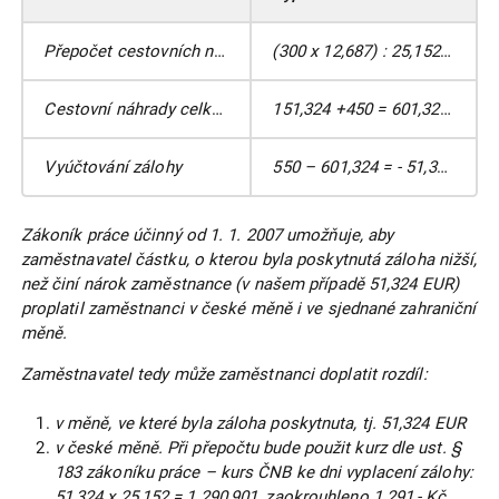
Přepočet cestovních náhrad vyjádřených v turecké měně (TRY) na měnu, ve které byla záloha poskytnuta (EUR)
(300 x 12,687) : 25,152 = 151,324 EUR
Cestovní náhrady celkem
151,324 +450 = 601,324 EUR
Vyúčtování zálohy
550 – 601,324 = - 51,324 EUR
Zákoník práce účinný od 1. 1. 2007 umožňuje, aby
zaměstnavatel částku, o kterou byla poskytnutá záloha nižší,
než činí nárok zaměstnance (v našem případě 51,324 EUR)
proplatil zaměstnanci v české měně i ve sjednané zahraniční
měně.
Zaměstnavatel tedy může zaměstnanci doplatit rozdíl:
v měně, ve které byla záloha poskytnuta, tj. 51,324 EUR
v české měně. Při přepočtu bude použit kurz dle ust. §
183 zákoníku práce – kurs ČNB ke dni vyplacení zálohy:
51,324 x 25,152 = 1 290,901, zaokrouhleno 1 291,- Kč