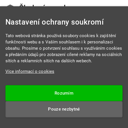
Školení mezd a
personalistiky
Nastavení ochrany soukromí
Tato webová stránka používá soubory cookies k zajištění
Cestovní náhrady od A do Z - prakticky, s
funkčnosti webu a s Vaším souhlasem i k personalizaci
příklady a aktuální judikaturou
obsahu. Prosíme o potvrzení souhlasu s využíváním cookies
Jaroslava Pfeilerová
a předáním údajů pro zobrazení cílené reklamy na sociálních
sítích a reklamních sítích na dalších webech.
2.11.2026
2.600,- Kč
(vč. DPH)
Více informací o cookies
Ostrava
Více informací
Harmony Club Hotel
Rozumím
Cestovní náhrady od A do Z - prakticky, s
Pouze nezbytné
příklady a aktuální judikaturou
Jaroslava Pfeilerová