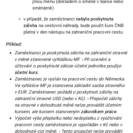
jinou měnu (dokladem o směně v bance nebo
směnárně)
v případě, že zaměstnanci
nebyla poskytnuta
záloha
na cestovní náhrady, bude použit kurs ČNB
platný v den nástupu na zahraniční pracovní cestu.
Příklad:
Zaměstnanci je poskytnuta záloha na zahraniční stravné
v měně stanovené vyhláškou MF. › Při ocenění a
účtování o poskytnuté záloze účetní jednotka použije
účetní kurs.
Zaměstnanec je vyslán na pracovní cestu do Německa.
Ve vyhlášce MF je stanovena základní sazba stravného
v EUR. Zaměstnanec požádá o poskytnutí zálohy na
zahraniční stravné USD (nebo v Kč). › Přepočet zálohy
na stravné v dohodnuté měně nelze provádět účetním
kursem, ale kursem stanoveným
zákoníkem práce.
Výpočet výše přeplatku nebo nedoplatku z vyúčtování
pracovní cesty zaměstnance je vypořádán v Kč nebo v
dohodnuté cizí měně. › Tento propočet nelze provádět