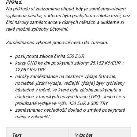
Příklad:
Na příkladu si znázorníme případ, kdy je zaměstnavatelem
vyplacena částka, o kterou byla poskytnuta záloha nižší, než
činí nároky zaměstnance v různých měnách a ukážeme si
také možné způsoby účtování.
Zaměstnanec vykonal pracovní cestu do Turecka:
poskytnutá záloha činila 550 EUR
kurzy ČNB ke dni poskytnutí zálohy: 25,152 Kč/EUR +
12,687 Kč/TRY
nároky zaměstnance na cestovní výdaje (stravné,
nocležné, jízdní výdaje, vedlejší výdaje) byly vyčísleny
částečně v měně, ve které byla záloha poskytnuta a
částečně v tureckých nových lirách (TRY). Jedná se o
prokázané výdaje ve výši: 450 EUR a 300 TRY
zaměstnanec nepředložil doklad o směně poskytnuté
měny v zahraničí.
Text
Výpočet