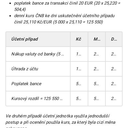
poplatek bance za transakci činil 20 EUR (20 x 25,220 =
504,4)
denní kurs ČNB ke dni uskutečnění účetního případu
činil 25,110 Kč/EUR (5 000 x 25,110 = 125 550)
Účetní případ
Kč
MD
DAL
Nákup valuty od banky (5 000 x 25,220 = 126 100)
126 100
211A
261
Úhrada z účtu
126 100
261
221
Poplatek bance
504,4
568
221
Kursový rozdíl = 125 550 – 126 100 nebo 5 000 x 0,11
500
563
211
Ve druhém případě účetní jednotka využila jednodušší
postup a při ocenění použila kurs, za který byla cizí měna