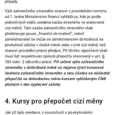
případy.
Výši zahraničního stravného stanoví v pravidelném termínu
od 1. ledna Ministerstvo financí vyhláškou, kde je podle
jednotlivých států uvedena sazba stravného ve stanovené
cizí měně. Tato sazba zahraničního stravného však
představuje pouze „finanční ekvivalent“, neboť
zaměstnavatel se může se zaměstnancem dohodnout na
poskytnutí zálohy v české měně nebo v jiné cizí měně, než
stanoví prováděcí právní předpis. Při těchto výpočtech však
musí být respektován způsob přepočtu stanovený v ust. §
183 odst. 2 zákoníku práce:
Při určení výše zahraničního
stravného v dohodnuté měně se nejprve zjistí korunová
hodnota zahraničního stravného a tato částka se následně
přepočítá na dohodnutou měnu kursem vyhlášeným ČNB
platným v den vyplacení zálohy.
4. Kursy pro přepočet cizí měny
Jak již bylo uvedeno, v souvislosti s poskytováním