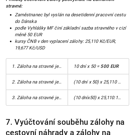
stravné:
Zaměstnanec byl vyslán na desetidenní pracovní cestu
do Dánska
podle Vyhlášky MF činí základní sazba stravného v cizí
měně 50 EUR
kursy ČNB v den vyplacení zálohy: 25,110 Kč/EUR,
19,677 Kč/USD
1. Záloha na stravné je poskytnuta v měně stanovené Vyhláškou MF.
10 dní x 50 =
500 EUR
2. Záloha na stravné je po vzájemné dohodě poskytnuta v Kč
(10 dní x 50) x 25,110 =
12 55
3. Záloha na stravné je po vzájemné dohodě poskytnuta v USD
(10 dníx50) x 25,110:19,677 =
7. Vyúčtování souběhu zálohy na
cestovní náhrady a zálohy na