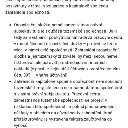
poskytnuty v rámci spolupráce s kapitálově spojenou
zahraniční společností.
Organizační složka nemá samostatnou právní
subjektivitu a je součástí tuzemské společnosti. Je-li
tedy zaměstnanci poskytnuta náhrada za pracovní cestu
v rámci činnosti organizační složky – projeví se tento
výdaj v rámci celé společnosti. Zahraniční organizační
složka a její tuzemský zřizovatel by mezi sebou neměli
fakturovat, ale účtovat prostřednictvím interních
dokladů (v praxi je nejčastěji účtováno prostřednictvím
účtu 395 – Vnitřní účtování).
Zahraniční kapitálově spojená společnost není součástí
tuzemské firmy, ale jedná se o samostatnou společnost
s vlastní právní subjektivitou. Pracovní cesta
zaměstnance tuzemské společnosti se projeví v
nákladech této společnosti, a pokud jsou související
náklady s ohledem na důvod cesty zahraniční firmě
přefakturovány, je vystavená faktura zaúčtována do
výnosů.