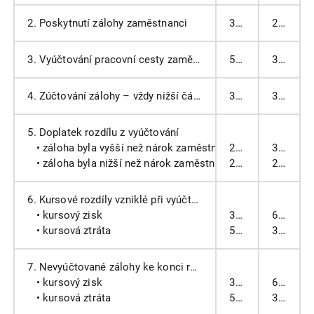
2. Poskytnutí zálohy zaměstnanci
335
211 A
3. Vyúčtování pracovní cesty zaměstnancem
512
333
4. Zúčtování zálohy – vždy nižší částka
333
335
5. Doplatek rozdílu z vyúčtování
• záloha byla vyšší než nárok zaměstnance na náhrady
211
335
• záloha byla nižší než nárok zaměstnance na náhra
233
211
6. Kursové rozdíly vzniklé při vyúčtování zálohy
• kursový zisk
333, 335
663
• kursová ztráta
563
333, 335
7. Nevyúčtované zálohy ke konci rozvahového dne – přepočet kursem ČNB
• kursový zisk
335
663
• kursová ztráta
563
335