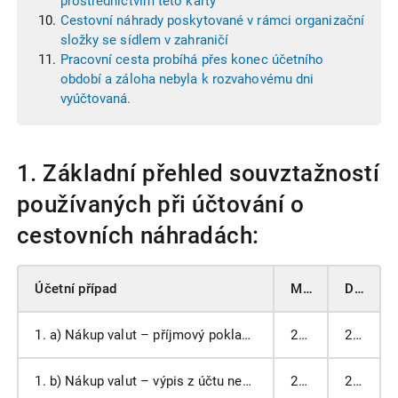
prostřednictvím této karty
Cestovní náhrady poskytované v rámci organizační
složky se sídlem v zahraničí
Pracovní cesta probíhá přes konec účetního
období a záloha nebyla k rozvahovému dni
vyúčtovaná.
1. Základní přehled souvztažností
používaných při účtování o
cestovních náhradách:
Účetní případ
MD
DAL
1. a) Nákup valut – příjmový pokladní doklad
211 A
261
1. b) Nákup valut – výpis z účtu nebo výdajový pokladní doklad
261
211 A, 221