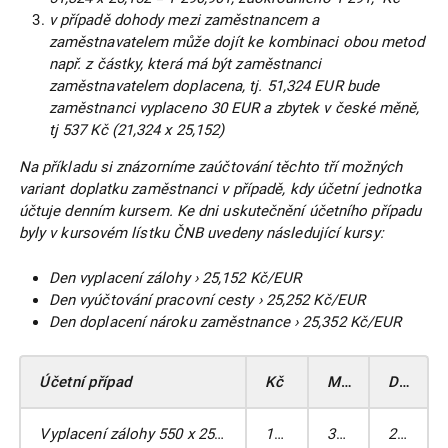
v případě dohody mezi zaměstnancem a
zaměstnavatelem může dojít ke kombinaci obou metod
např. z částky, která má být zaměstnanci
zaměstnavatelem doplacena, tj. 51,324 EUR bude
zaměstnanci vyplaceno 30 EUR a zbytek v české měně,
tj 537 Kč (21,324 x 25,152)
Na příkladu si znázorníme zaúčtování těchto tří možných
variant doplatku zaměstnanci v případě, kdy účetní jednotka
účtuje denním kursem. Ke dni uskutečnění účetního případu
byly v kursovém lístku ČNB uvedeny následující kursy:
Den vyplacení zálohy › 25,152 Kč/EUR
Den vyúčtování pracovní cesty › 25,252 Kč/EUR
Den doplacení nároku zaměstnance › 25,352 Kč/EUR
Účetní případ
Kč
MD
DAL
Vyplacení zálohy 550 x 25,152
13 833
335
211A