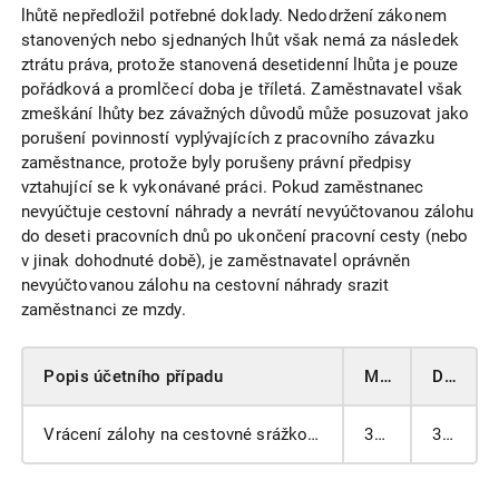
lhůtě nepředložil potřebné doklady. Nedodržení zákonem
stanovených nebo sjednaných lhůt však nemá za následek
ztrátu práva, protože stanovená desetidenní lhůta je pouze
pořádková a promlčecí doba je tříletá. Zaměstnavatel však
zmeškání lhůty bez závažných důvodů může posuzovat jako
porušení povinností vyplývajících z pracovního závazku
zaměstnance, protože byly porušeny právní předpisy
vztahující se k vykonávané práci. Pokud zaměstnanec
nevyúčtuje cestovní náhrady a nevrátí nevyúčtovanou zálohu
do deseti pracovních dnů po ukončení pracovní cesty (nebo
v jinak dohodnuté době), je zaměstnavatel oprávněn
nevyúčtovanou zálohu na cestovní náhrady srazit
zaměstnanci ze mzdy.
Popis účetního případu
MD
DAL
Vrácení zálohy na cestovné srážkou ze mzdy
331
335