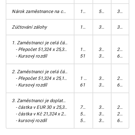
Nárok zaměstnance na cestovní náhrady 601,324 x 25,252
15 185
512
333
Zúčtování zálohy
13 833
333
335
1. Zaměstnanci je celá částka doplacena v EUR
- Přepočet 51,324 x 25,352
1301
333
211A
- Kursový rozdíl
51
333
663
2. Zaměstnanci je celá částka doplacena v Kč
- Přepočet 51,324 x 25,152
1 291
333
211A
- Kursový rozdíl
61
333
663
3. Zaměstnanci je doplatek proveden částečně v EUR a částečně v Kč
- částka v EUR 30 x 25,352
761
333
211A
- částka v Kč 21,324 x 25,152
537
333
211A
- kursový rozdíl
554
333
663