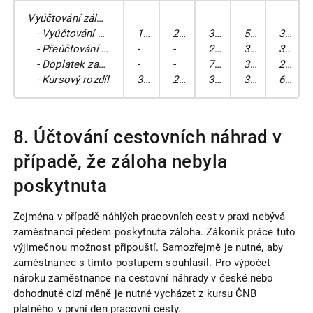
Vyúčtování zálohy na cestovní náhrady
- Vyúčtování náhrad
1 300
25,22
32 786
512
333
- Přeúčtování zálohy
-
-
25 220
333
335.2
- Doplatek zaměstnanci v Kč
-
-
7 533
333
211
- Kursový rozdíl
300
25,110
33
333
663
8. Účtování cestovních náhrad v
případě, že záloha nebyla
poskytnuta
Zejména v případě náhlých pracovních cest v praxi nebývá
zaměstnanci předem poskytnuta záloha. Zákoník práce tuto
výjimečnou možnost připouští. Samozřejmě je nutné, aby
zaměstnanec s tímto postupem souhlasil. Pro výpočet
nároku zaměstnance na cestovní náhrady v české nebo
dohodnuté cizí měně je nutné vycházet z kursu ČNB
platného v první den pracovní cesty.