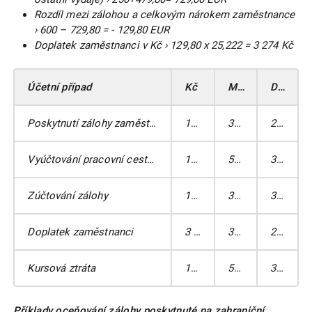
Rozdíl mezi zálohou a celkovým nárokem zaměstnance
› 600 – 729,80 = - 129,80 EUR
Doplatek zaměstnanci v Kč › 129,80 x 25,222 = 3 274 Kč
Účetní případ
Kč
MD
DAL
Poskytnutí zálohy zaměstnanci 600x25,111
15 066,6
335
211
Vyúčtování pracovní cesty 729,80 x 25,111
18 327
512
333
Zúčtování zálohy
15 066,6
333
335
Doplatek zaměstnanci
3 274
333
211
Kursová ztráta
13,6
563
333
Příklady oceňování zálohy poskytnuté na zahraniční