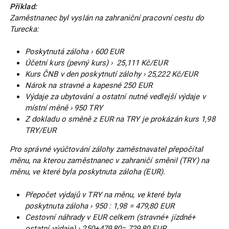
Příklad:
Zaměstnanec byl vyslán na zahraniční pracovní cestu do
Turecka:
Poskytnutá záloha › 600 EUR
Účetní kurs (pevný kurs) › 25,111 Kč/EUR
Kurs ČNB v den poskytnutí zálohy › 25,222 Kč/EUR
Nárok na stravné a kapesné 250 EUR
Výdaje za ubytování a ostatní nutné vedlejší výdaje v
místní měně › 950 TRY
Z dokladu o směně z EUR na TRY je prokázán kurs 1,98
TRY/EUR
Pro správné vyúčtování zálohy zaměstnavatel přepočítal
měnu, na kterou zaměstnanec v zahraničí směnil (TRY) na
měnu, ve které byla poskytnuta záloha (EUR).
Přepočet výdajů v TRY na měnu, ve které byla
poskytnuta záloha › 950 : 1,98 = 479,80 EUR
Cestovní náhrady v EUR celkem (stravné+ jízdné+
ostatní výdaje) › 250+479,80= 729,80 EUR