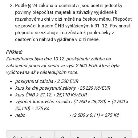
Podle § 24 zákona o účetnictví jsou účetní jednotky
povinny přepočítat majetek a závazky vyjádřené k
rozvahovému dni v cizí měně na českou měnu. Přepočet
se provádí kursem ČNB vyhlášeným k 31. 12. Povinnost
přepočtu se vztahuje i na zůstatek pohledávky z
cestovních náhrad vyjádřené v cizí měně.
Příklad:
Zaměstnanci byla dne 10.12. poskytnuta záloha na
zahraniční pracovní cestu ve výši 2 500 EUR, která byla
vyúčtována až v následujícím roce.
poskytnutá záloha › 2 500 EUR
kurs ke dni poskytnutí zálohy › 25,220 Kč/EUR
kurs ČNB k 31.12. › 25,110 Kč/EUR
výpočet kursového rozdílu › (2 500 x 25,220) – (2 500 x
25,110) = 275 Kč
nebo › (2 500 x 0,11) = 275 Kč