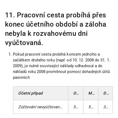
11. Pracovní cesta probíhá přes
konec účetního období a záloha
nebyla k rozvahovému dni
vyúčtovaná.
Pokud pracovní cesta probíhá koncem jednoho a
začátkem druhého roku (např. od 10. 12. 2008 do 31. 1.
2009), je nutné související náklady odhadnout a do
nákladů roku 2008 promítnout pomocí dohadných účtů
pasivních
Účetní případ
Odhadnutá částka v Kč
MD
DAL
Zúčtování nevyúčtovaných cestovních výdajů za rok 2008
52 140
512
389