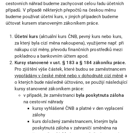
cestovních náhrad budeme zachycovat celou řadu účetních
případů. V případě některých přepočtů na českou měnu
budeme používat účetní kurs, v jiných případech budeme
účtovat kursem stanoveným zákoníkem práce.
Účetní kurs
(aktuální kurs ČNB, pevný kurs nebo kurs,
za který byla cizí měna nakoupena), využijeme např. při
nákupu cizí měny, převodu finančních prostředků mezi
pokladnou a bankovním účtem apod.
Kursy stanovené v ust. § 183 a § 184 zákoníku práce.
Pro zjištění výše částek, které budou se zaměstnancem
vypořádány v české měně nebo v dohodnuté cizí měně
a
o kterých bude následně účtováno, se použijí následující
kursy stanovené zákoníkem práce:
v případě, že zaměstnanci
byla poskytnuta záloha
na cestovní náhrady
kursy vyhlášené ČNB a platné v den vyplacení
zálohy
kurs doložený zaměstnancem, kterým byla
poskytnutá záloha v zahraničí směněna na