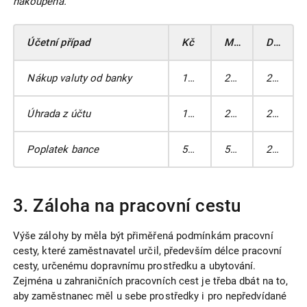
nakoupena.
Účetní případ
Kč
MD
DAL
Nákup valuty od banky
126 100
211A
261
Úhrada z účtu
126 100
261
221
Poplatek bance
504,4
568
221
3. Záloha na pracovní cestu
Výše zálohy by měla být přiměřená podmínkám pracovní
cesty, které zaměstnavatel určil, především délce pracovní
cesty, určenému dopravnímu prostředku a ubytování.
Zejména u zahraničních pracovních cest je třeba dbát na to,
aby zaměstnanec měl u sebe prostředky i pro nepředvídané