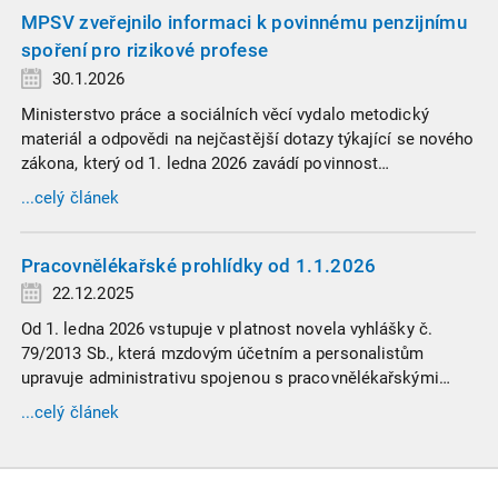
MPSV zveřejnilo informaci k povinnému penzijnímu
spoření pro rizikové profese
30.1.2026
Ministerstvo práce a sociálních věcí vydalo metodický
materiál a odpovědi na nejčastější dotazy týkající se nového
zákona, který od 1. ledna 2026 zavádí povinnost
zaměstnavatelů přispívat na spoření na stáří zaměstnancům
...celý článek
v náročných profesích.
Pracovnělékařské prohlídky od 1.1.2026
22.12.2025
Od 1. ledna 2026 vstupuje v platnost novela vyhlášky č.
79/2013 Sb., která mzdovým účetním a personalistům
upravuje administrativu spojenou s pracovnělékařskými
prohlídkami. Vybrali jsme tři zásadní změny, které ovlivní
...celý článek
vaši každodenní praxi, a stručný přehled ostatních novinek.