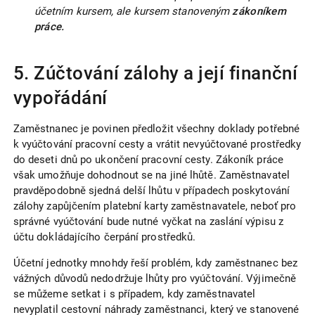
účetním kursem, ale kursem stanoveným
zákoníkem
práce.
5. Zúčtování zálohy a její finanční
vypořádání
Zaměstnanec je povinen předložit všechny doklady potřebné
k vyúčtování pracovní cesty a vrátit nevyúčtované prostředky
do deseti dnů po ukončení pracovní cesty. Zákoník práce
však umožňuje dohodnout se na jiné lhůtě. Zaměstnavatel
pravděpodobně sjedná delší lhůtu v případech poskytování
zálohy zapůjčením platební karty zaměstnavatele, neboť pro
správné vyúčtování bude nutné vyčkat na zaslání výpisu z
účtu dokládajícího čerpání prostředků.
Účetní jednotky mnohdy řeší problém, kdy zaměstnanec bez
vážných důvodů nedodržuje lhůty pro vyúčtování. Výjimečně
se můžeme setkat i s případem, kdy zaměstnavatel
nevyplatil cestovní náhrady zaměstnanci, který ve stanovené