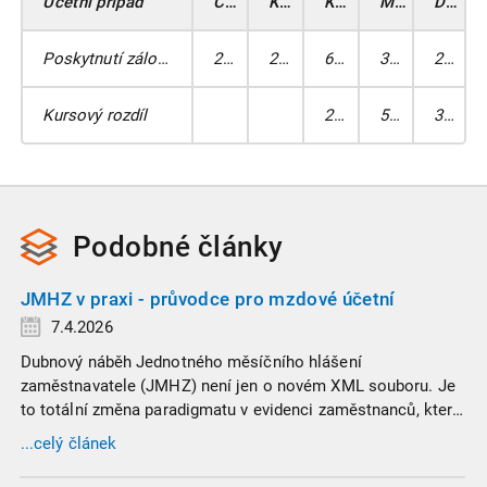
Účetní případ
Částka v EUR
Kurs
Kč
MD
DAL
Poskytnutí zálohy
2 500
25,220
63 050
335
211
Kursový rozdíl
275
563
335
Podobné
články
JMHZ v praxi - průvodce pro mzdové účetní
7.4.2026
Dubnový náběh Jednotného měsíčního hlášení
zaměstnavatele (JMHZ) není jen o novém XML souboru. Je
to totální změna paradigmatu v evidenci zaměstnanců, která
propojuje sociální správu, finanční úřady a úřady práce do
...celý článek
jednoho nekompromisního celku