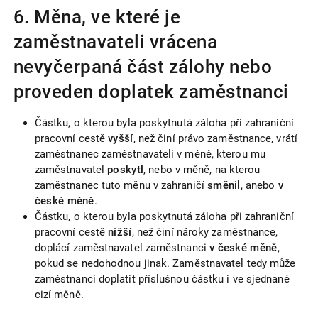
6. Měna, ve které je
zaměstnavateli vrácena
nevyčerpaná část zálohy nebo
proveden doplatek zaměstnanci
Částku, o kterou byla poskytnutá záloha při zahraniční
pracovní cestě
vyšší
, než činí právo zaměstnance, vrátí
zaměstnanec zaměstnavateli v měně, kterou mu
zaměstnavatel
poskytl
, nebo v měně, na kterou
zaměstnanec tuto měnu v zahraničí
směnil
, anebo
v
české měně
.
Částku, o kterou byla poskytnutá záloha při zahraniční
pracovní cestě
nižší
, než činí nároky zaměstnance,
doplácí zaměstnavatel zaměstnanci
v české měně
,
pokud se nedohodnou jinak. Zaměstnavatel tedy může
zaměstnanci doplatit příslušnou částku i ve sjednané
cizí měně.