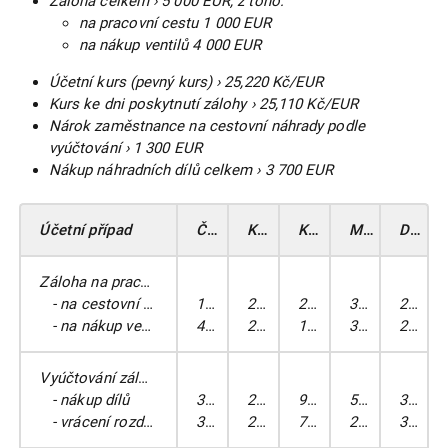
Záloha celkem › 5 000 EUR, z toho:
na pracovní cestu 1 000 EUR
na nákup ventilů 4 000 EUR
Účetní kurs (pevný kurs) › 25,220 Kč/EUR
Kurs ke dni poskytnutí zálohy › 25,110 Kč/EUR
Nárok zaměstnance na cestovní náhrady podle
vyúčtování › 1 300 EUR
Nákup náhradních dílů celkem › 3 700 EUR
Účetní případ
Částka v EUR
Kurs
Kč
MD
DAL
Záloha na pracovní cestu
- na cestovní výdaje
1 000
25,220
25 220
335.2
211
- na nákup ventilů
4 000
25,220
100 880
335.1
211
Vyúčtování zálohy na nákup náhradních dílů
- nákup dílů
3 700
25,220
93 314
501
335.1
- vrácení rozdílu
300
25,220
7 566
211
335.1