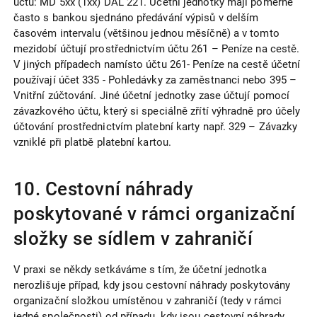
účtu: MD 5xx (1xx) DAL 221. Účetní jednotky mají poměrně
často s bankou sjednáno předávání výpisů v delším
časovém intervalu (většinou jednou měsíčně) a v tomto
mezidobí účtují prostřednictvím účtu 261 – Peníze na cestě.
V jiných případech namísto účtu 261- Peníze na cestě účetní
používají účet 335 - Pohledávky za zaměstnanci nebo 395 –
Vnitřní zúčtování. Jiné účetní jednotky zase účtují pomocí
závazkového účtu, který si speciálně zřítí výhradně pro účely
účtování prostřednictvím platební karty např. 329 – Závazky
vzniklé při platbě platební kartou.
10. Cestovní náhrady
poskytované v rámci organizační
složky se sídlem v zahraničí
V praxi se někdy setkáváme s tím, že účetní jednotka
nerozlišuje případ, kdy jsou cestovní náhrady poskytovány
organizační složkou umístěnou v zahraničí (tedy v rámci
jedné společnosti) od případu, kdy jsou cestovní náhrady