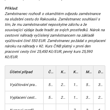
Příklad:
Zaměstnanec rozhodl o okamžitém odjezdu zaměstnance
na služební cestu do Rakouska. Zaměstnanec souhlasil s
tím, že mu zaměstnavatel neposkytne zálohu a že
související výdaje bude hradit ze svých prostředků. Nárok na
cestovní náhrady vyčíslený zaměstnancem na základě
vyúčtování činil 550 EUR. Zaměstnanec požádal o proplacení
nároku na náhrady v Kč. Kurs ČNB platný v první den
pracovní cesty činí 25,450 Kč/EUR, pevný kurs 25,590
Kč/EUR.
Účetní případ
Částka v EUR
Kurs
Kč
MD
DAL
Vyúčtování pracovní cesty
550
25,590
14 075
512
333
Vyplacení cestovních náhrad
550
25,450
13 998
333
211