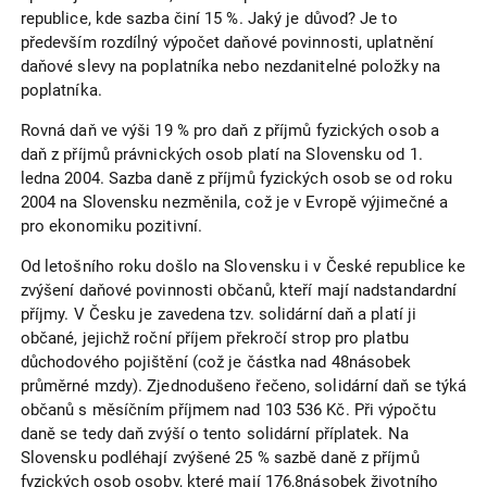
republice, kde sazba činí 15 %. Jaký je důvod? Je to
především rozdílný výpočet daňové povinnosti, uplatnění
daňové slevy na poplatníka nebo nezdanitelné položky na
poplatníka.
Rovná daň ve výši 19 % pro daň z příjmů fyzických osob a
daň z příjmů právnických osob platí na Slovensku od 1.
ledna 2004. Sazba daně z příjmů fyzických osob se od roku
2004 na Slovensku nezměnila, což je v Evropě výjimečné a
pro ekonomiku pozitivní.
Od letošního roku došlo na Slovensku i v České republice ke
zvýšení daňové povinnosti občanů, kteří mají nadstandardní
příjmy. V Česku je zavedena tzv. solidární daň a platí ji
občané, jejichž roční příjem překročí strop pro platbu
důchodového pojištění (což je částka nad 48násobek
průměrné mzdy). Zjednodušeno řečeno, solidární daň se týká
občanů s měsíčním příjmem nad 103 536 Kč. Při výpočtu
daně se tedy daň zvýší o tento solidární příplatek. Na
Slovensku podléhají zvýšené 25 % sazbě daně z příjmů
fyzických osob osoby, které mají 176,8násobek životního