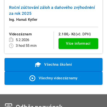
Roční zúčtování záloh a daňového zvýhodnění
za rok 2025
Ing. Hanuš Kytler
Videozáznam
2.100,- Kč
(vč. DPH)
5.2.2026
Více informací
3 hod 55 min
Všechna školení
Všechny videozáznamy