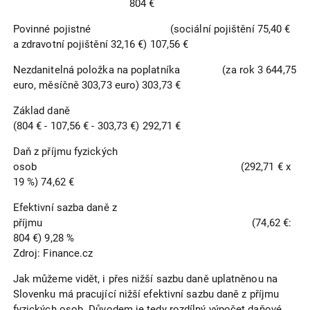
804 €
Povinné pojistné (sociální pojištění 75,40 €
a zdravotní pojištění 32,16 €) 107,56 €
Nezdanitelná položka na poplatníka (za rok 3 644,75
euro, měsíčně 303,73 euro) 303,73 €
Základ daně
(804 € - 107,56 € - 303,73 €) 292,71 €
Daň z příjmu fyzických
osob (292,71 € x
19 %) 74,62 €
Efektivní sazba daně z
příjmu (74,62 €:
804 €) 9,28 %
Zdroj: Finance.cz
Jak můžeme vidět, i přes nižší sazbu daně uplatněnou na
Slovenku má pracující nižší efektivní sazbu daně z příjmu
fyzických osob. Důvodem je tedy rozdílný výpočet daňové