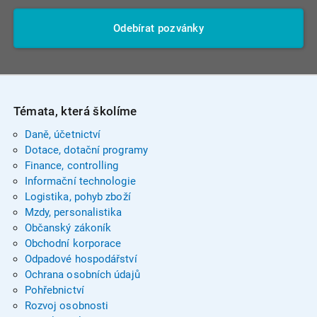
Odebírat pozvánky
Témata, která školíme
Daně, účetnictví
Dotace, dotační programy
Finance, controlling
Informační technologie
Logistika, pohyb zboží
Mzdy, personalistika
Občanský zákoník
Obchodní korporace
Odpadové hospodářství
Ochrana osobních údajů
Pohřebnictví
Rozvoj osobnosti