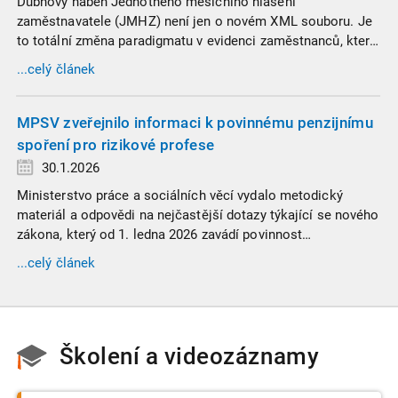
Dubnový náběh Jednotného měsíčního hlášení
zaměstnavatele (JMHZ) není jen o novém XML souboru. Je
to totální změna paradigmatu v evidenci zaměstnanců, která
propojuje sociální správu, finanční úřady a úřady práce do
...celý článek
jednoho nekompromisního celku
MPSV zveřejnilo informaci k povinnému penzijnímu
spoření pro rizikové profese
30.1.2026
Ministerstvo práce a sociálních věcí vydalo metodický
materiál a odpovědi na nejčastější dotazy týkající se nového
zákona, který od 1. ledna 2026 zavádí povinnost
zaměstnavatelů přispívat na spoření na stáří zaměstnancům
...celý článek
v náročných profesích.
Školení a videozáznamy