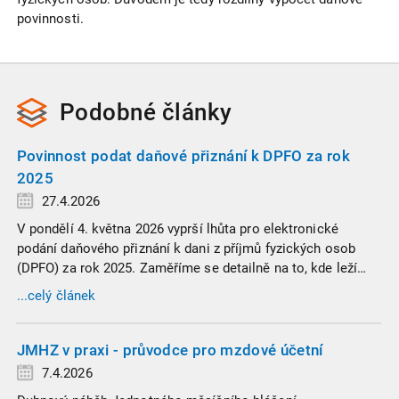
povinnosti.
Podobné
články
Povinnost podat daňové přiznání k DPFO za rok
2025
27.4.2026
V pondělí 4. května 2026 vyprší lhůta pro elektronické
podání daňového přiznání k dani z příjmů fyzických osob
(DPFO) za rok 2025. Zaměříme se detailně na to, kde leží
hranice povinnosti přiznání podat, jaké jsou nejčastější
...celý článek
chytáky v soubězích příjmů a na co si dát v roce 2026
obzvlášť pozor.
JMHZ v praxi - průvodce pro mzdové účetní
7.4.2026