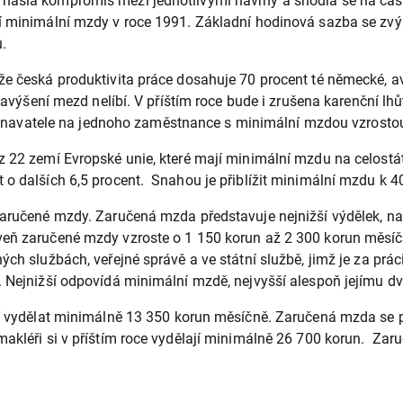
našla kompromis mezi jednotlivými návrhy a shodla se na částc
ní minimální mzdy v roce 1991. Základní hodinová sazba se zv
.
že česká produktivita práce dosahuje 70 procent té německé, av
šení mezd nelíbí. V příštím roce bude i zrušena karenční lh
vatele na jednoho zaměstnance s minimální mzdou vzrostou v
z 22 zemí Evropské unie, které mají minimální mzdu na celostát
t o dalších 6,5 procent. Snahou je přiblížit minimální mzdu k
zaručené mzdy. Zaručená mzda představuje nejnižší výdělek, na 
veň zaručené mzdy vzroste o 1 150 korun až 2 300 korun měsíč
ných službách, veřejné správě a ve státní službě, jimž je za pr
. Nejnižší odpovídá minimální mzdě, nejvyšší alespoň jejímu d
sí vydělat minimálně 13 350 korun měsíčně. Zaručená mzda se pr
makléři si v příštím roce vydělají minimálně 26 700 korun. Zar