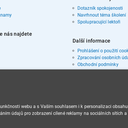
e
Dotazník spokojenosti
znamy
Navrhnout téma školení
Spolupracující lektoři
e nás najdete
Další informace
Prohlášení o použití coo
Zpracování osobních úd
Obchodní podmínky
funkčnosti webu a s Vaším souhlasem i k personalizaci obsahu
ním údajů pro zobrazení cílené reklamy na sociálních sítích a