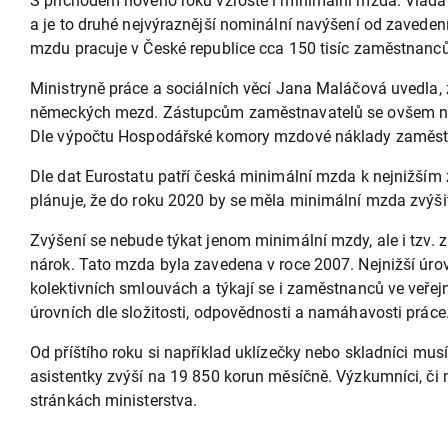
S příchodem nového roku vzroste i minimální mzda. Vláda 
a je to druhé nejvýraznější nominální navýšení od zavede
mzdu pracuje v České republice cca 150 tisíc zaměstnanců
Ministryně práce a sociálních věcí Jana Maláčová uvedla, 
německých mezd. Zástupcům zaměstnavatelů se ovšem navý
Dle výpočtu Hospodářské komory mzdové náklady zaměstna
Dle dat Eurostatu patří česká minimální mzda k nejnižším 
plánuje, že do roku 2020 by se měla minimální mzda zvýši
Zvýšení se nebude týkat jenom minimální mzdy, ale i tzv. 
nárok. Tato mzda byla zavedena v roce 2007. Nejnižší úro
kolektivních smlouvách a týkají se i zaměstnanců ve veřej
úrovních dle složitosti, odpovědnosti a namáhavosti práce
Od příštího roku si například uklízečky nebo skladníci mu
asistentky zvýší na 19 850 korun měsíčně. Výzkumníci, či 
stránkách ministerstva.