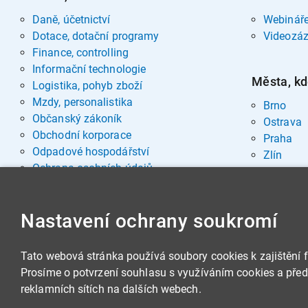
Daně, účetnictví
Webinář
Dotace, dotační programy
Videozá
Finance, controlling
Informační technologie
Města, kd
Logistika, pohyb zboží
Mzdy, personalistika
Brno
Občanský zákoník
Ostrava
Obchodní korporace
Praha
Odpadové hospodářství
Zlín
Ochrana osobních údajů
Pohřebnictví
Rozvoj osobnosti
Nastavení ochrany soukromí
Sociální oblast
Spisová služba, archivnictví
Stavby, nemovitosti
Tato webová stránka používá soubory cookies k zajištění 
Veřejná správa
Prosíme o potvrzení souhlasu s využíváním cookies a předá
Veřejné zakázky
reklamních sítích na dalších webech.
Zbrojní legislativa