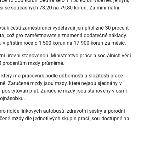
e 13 350 korun. Jedná se o 1 150 korun více než je nyní,
ýší se současných 73,20 na 79,80 korun. Za minimální
šak čeští zaměstnanci vydělávají jen přibližně 30 procent
ůta, což pro zaměstnavatele znamená dodatečné náklady.
 příštím roce o 1 500 korun na 17 900 korun za měsíc.
ní úrovni stanovenou. Ministerstvo práce a sociálních věcí
 40 procentům mzdy průměrné.
který má pracovník podle odbornosti a složitosti práce
ně. Zaručené mzdy jsou mzdy, které nejsou sjednány v
áci poskytován plat. Zaručené mzdy jsou stanoveny v osmi
vojnásobku.
o řidiče linkových autobusů, zdravotní sestry a porodní
učené mzdy dle jednotlivých skupin prací jsou dostupné na