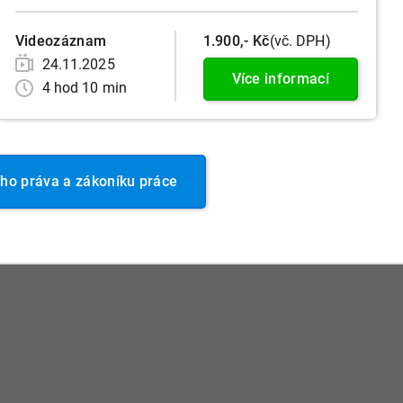
Videozáznam
1.900,- Kč
(vč. DPH)
24.11.2025
Více informací
4 hod 10 min
ho práva a zákoníku práce