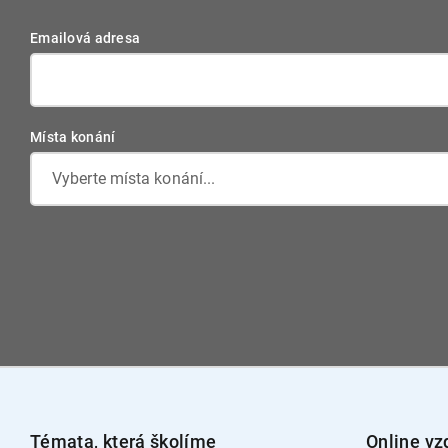
Emailová adresa
Místa konání
Vyberte místa konání...
Témata, která školíme
Online vz