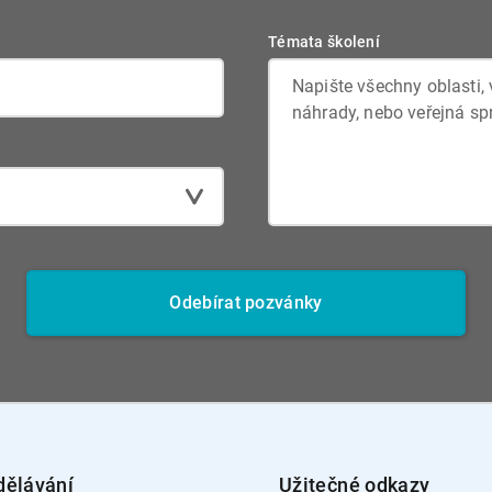
Témata školení
Odebírat pozvánky
dělávání
Užitečné odkazy