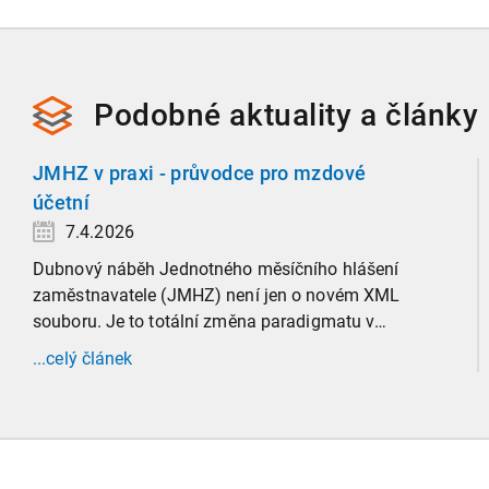
Podobné
aktuality a
články
JMHZ v praxi - průvodce pro mzdové
účetní
7.4.2026
Dubnový náběh Jednotného měsíčního hlášení
zaměstnavatele (JMHZ) není jen o novém XML
souboru. Je to totální změna paradigmatu v
evidenci zaměstnanců, která propojuje sociální
...celý článek
správu, finanční úřady a úřady práce do jednoho
nekompromisního celku