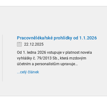
Pracovnělékařské prohlídky od 1.1.2026
22.12.2025
Od 1. ledna 2026 vstupuje v platnost novela
vyhlášky č. 79/2013 Sb., která mzdovým
účetním a personalistům upravuje
administrativu spojenou s pracovnělékařskými
...celý článek
prohlídkami. Vybrali jsme tři zásadní změny,
které ovlivní vaši každodenní praxi, a stručný
přehled ostatních novinek.