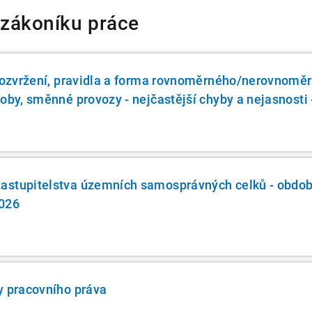
 zákoníku práce
 rozvržení, pravidla a forma rovnoměrného/nerovnomě
oby, směnné provozy - nejčastější chyby a nejasnosti 
astupitelstva územních samosprávných celků - obdob
2026
y pracovního práva