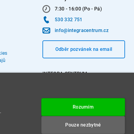
7:30 - 16:00 (Po - Pá)
530 332 751
info@integracentrum.cz
Odběr pozvánek
na email
kies
ajů
INTEGRA CENTRUM s.r.o.
Jabloňová 662/7
621 00 Brno
IČ: 26234203
Rozumím
DIČ: CZ26234203
.
Datová schránka: 4beca6d
Pouze nezbytné