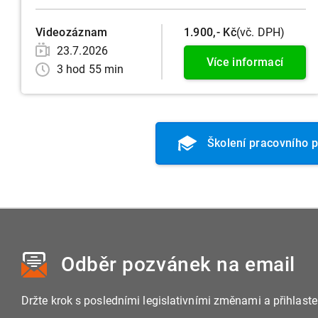
Videozáznam
1.900,- Kč
(vč. DPH)
23.7.2026
Více informací
3 hod 55 min
Školení pracovního 
Odběr pozvánek
na email
Držte krok s posledními legislativními změnami a přihlast