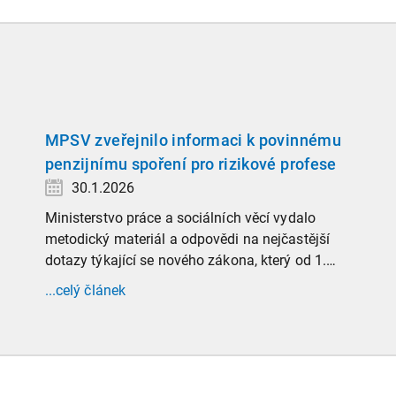
MPSV zveřejnilo informaci k povinnému
penzijnímu spoření pro rizikové profese
30.1.2026
Ministerstvo práce a sociálních věcí vydalo
metodický materiál a odpovědi na nejčastější
dotazy týkající se nového zákona, který od 1.
ledna 2026 zavádí povinnost zaměstnavatelů
...celý článek
přispívat na spoření na stáří zaměstnancům v
náročných profesích.