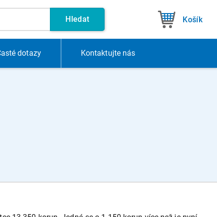
Hledat
Košík
asté dotazy
Kontakt
ujte nás