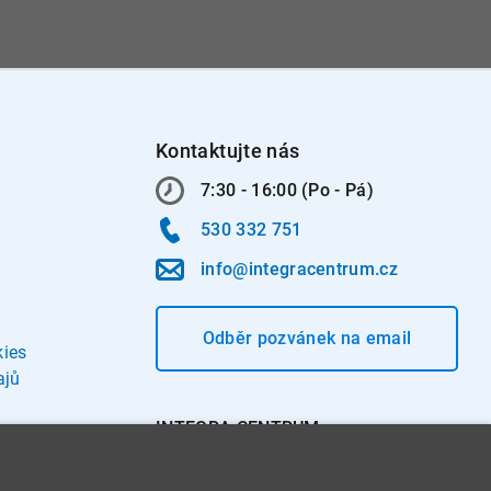
Kontaktujte nás
7:30 - 16:00 (Po - Pá)
530 332 751
info@integracentrum.cz
Odběr pozvánek
na email
kies
ajů
INTEGRA CENTRUM s.r.o.
Jabloňová 662/7
621 00 Brno