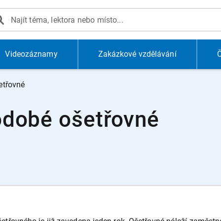
Videozáznamy
Zakázkové vzdělávání
Č
etřovné
odobé ošetřovné