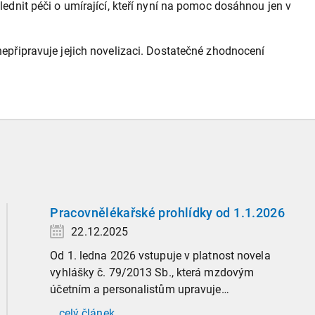
lednit péči o umírající, kteří nyní na pomoc dosáhnou jen v
řipravuje jejich novelizaci. Dostatečné zhodnocení
Pracovnělékařské prohlídky od 1.1.2026
22.12.2025
Od 1. ledna 2026 vstupuje v platnost novela
vyhlášky č. 79/2013 Sb., která mzdovým
účetním a personalistům upravuje
administrativu spojenou s pracovnělékařskými
...celý článek