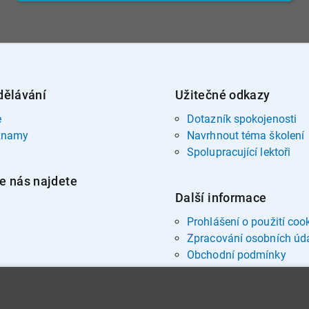
dělávání
Užitečné odkazy
e
Dotazník spokojenosti
znamy
Navrhnout téma školení
Spolupracující lektoři
e nás najdete
Další informace
Prohlášení o použití coo
Zpracování osobních úd
Obchodní podmínky