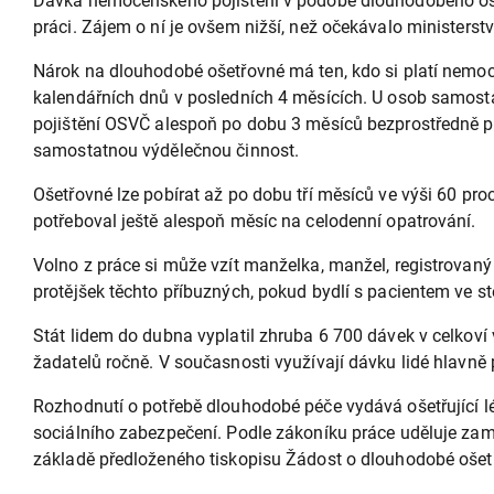
Dávka nemocenského pojištění v podobě dlouhodobého ošet
práci. Zájem o ní je ovšem nižší, než očekávalo ministerstv
Nárok na dlouhodobé ošetřovné má ten, kdo si platí nemo
kalendářních dnů v posledních 4 měsících. U osob samos
pojištění OSVČ alespoň po dobu 3 měsíců bezprostředně p
samostatnou výdělečnou činnost.
Ošetřovné lze pobírat až po dobu tří měsíců ve výši 60 pr
potřeboval ještě alespoň měsíc na celodenní opatrování.
Volno z práce si může vzít manželka, manžel, registrovaný p
protějšek těchto příbuzných, pokud bydlí s pacientem ve 
Stát lidem do dubna vyplatil zhruba 6 700 dávek v celkov
žadatelů ročně. V současnosti využívají dávku lidé hlavně p
Rozhodnutí o potřebě dlouhodobé péče vydává ošetřující lé
sociálního zabezpečení. Podle zákoníku práce uděluje zam
základě předloženého tiskopisu Žádost o dlouhodobé ošetř