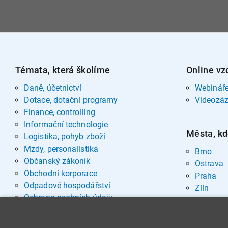
Témata, která školíme
Online vz
Daně, účetnictví
Webinář
Dotace, dotační programy
Videozá
Finance, controlling
Informační technologie
Města, kd
Logistika, pohyb zboží
Mzdy, personalistika
Brno
Občanský zákoník
Ostrava
Obchodní korporace
Praha
Odpadové hospodářství
Zlín
Ochrana osobních údajů
Pohřebnictví
Rozvoj osobnosti