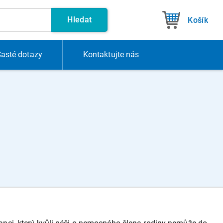
Hledat
Košík
asté dotazy
Kontakt
ujte nás