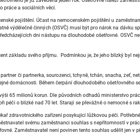
řovného je již zavedena jeden rok. Ošetřovné náleží zaměstna
o práce a sociálních věcí.
censké pojištění. Účast na nemocenském pojištění u zaměstnan
tatně výdělečně činných (OSVČ) musí být pro nárok na dávku
ředcházejících dni nástupu na dlouhodobé ošetřovné. OSVČ ne
ocent základu svého příjmu. Podmínkou je, že jeho blízký byl n
artner či partnerka, sourozenci, tchyně, tchán, snacha, zeť, ne
stejné domácnosti. Během čerpání dlouhodobého ošetřovného se
í výši 65 milionů korun. Dle původních odhadů ministerstvo pr
ři péči o blízké nad 70 let. Starají se převážně o nemocné s ra
kař zdravotnického zařízení posykující lůžkovou péči. Potřebn
ěstnavatel svému zaměstnanci souhlas s nepřítomností v práci
ovné. Zaměstnavatel není povinen tento souhlas udělit jen v p