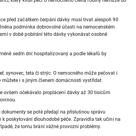
nci, který kvůli péči o nemocného člena rodiny nemůže do
ce před začátkem čerpání dávky musí trvat alespoň 90
 splněna podmínka dobrovolné účasti na nemocenském
smí v době pobírání této dávky vykonávat osobně
ejméně sedm dní hospitalizovaný a podle lékařů by
teř, synovec, teta či strýc. O nemocného může pečovat i
 můžete i s jiným členem domácnosti vystřídat.
áce ovšem očekávalo proplácení dávky až 30 tisícům
kovinou.
é dokumenty se poté předají na příslušnou správu
 k poskytování dlouhodobé péče. Zpravidla tak učiní na
řípadě, že tomu brání vážné provozní problémy.