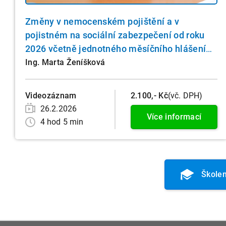
Změny v nemocenském pojištění a v
pojistném na sociální zabezpečení od roku
2026 včetně jednotného měsíčního hlášení
zaměstnavatele
Ing. Marta Ženíšková
Videozáznam
2.100,- Kč
(vč. DPH)
26.2.2026
Více informací
4 hod 5 min
Školen