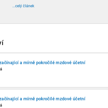
ledna 2026 zavádí povinnost zaměstnavatelů
...celý článek
přispívat na spoření na stáří zaměstnancům v
náročných profesích.
ví
začínající a mírně pokročilé mzdové účetní
vá
začínající a mírně pokročilé mzdové účetní
vá