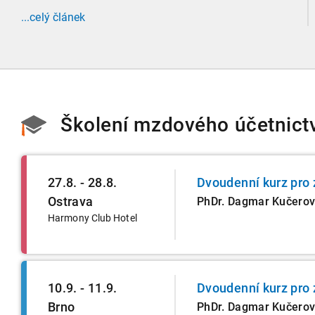
evidenci zaměstnanců, která propojuje sociální
...celý článek
správu, finanční úřady a úřady práce do jednoho
nekompromisního celku
Školení mzdového účetnict
27.8. - 28.8.
Dvoudenní kurz pro 
Ostrava
PhDr. Dagmar Kučero
Harmony Club Hotel
10.9. - 11.9.
Dvoudenní kurz pro 
Brno
PhDr. Dagmar Kučero