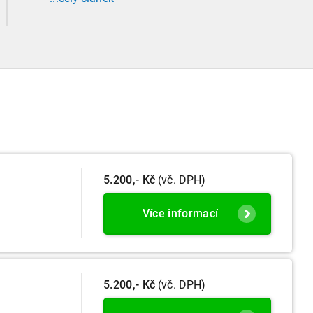
prohlídkami. Vybrali jsme tři zásadní změny,
které ovlivní vaši každodenní praxi, a stručný
přehled ostatních novinek.
5.200,- Kč
(vč. DPH)
Více informací
5.200,- Kč
(vč. DPH)