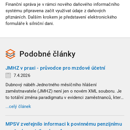
Finanční správa je v rámci nového daňového informačního
systému připravena začít využívat údaje z daňových
přiznáních. Dalším krokem je představení elektronického
formuláře k silniční dani.
Podobné
články
JMHZ v praxi - průvodce pro mzdové účetní
7.4.2026
Dubnový náběh Jednotného měsíčního hlášení
zaměstnavatele (JMHZ) není jen o novém XML souboru. Je
to totální změna paradigmatu v evidenci zaměstnanců, která
propojuje sociální správu, finanční úřady a úřady práce do
...celý článek
jednoho nekompromisního celku
MPSV zveřejnilo informaci k povinnému penzijnímu