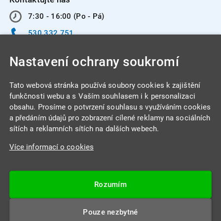
7:30 - 16:00 (Po - Pá)
530 332 751
info@integracentrum.cz
Nastavení ochrany soukromí
Odběr pozvánek
na email
Tato webová stránka používá soubory cookies k zajištění
funkčnosti webu a s Vaším souhlasem i k personalizaci
obsahu. Prosíme o potvrzení souhlasu s využíváním cookies
INTEGRA CENTRUM s.r.o.
a předáním údajů pro zobrazení cílené reklamy na sociálních
Jabloňová 662/7
sítích a reklamních sítích na dalších webech.
621 00 Brno
Více informací o cookies
IČ: 26234203
DIČ: CZ26234203
Rozumím
Datová schránka: 4beca6d
Pouze nezbytné