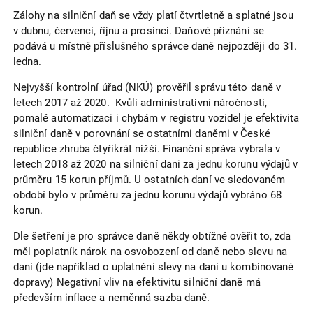
Zálohy na silniční daň se vždy platí čtvrtletně a splatné jsou
v dubnu, červenci, říjnu a prosinci. Daňové přiznání se
podává u místně příslušného správce daně nejpozději do 31.
ledna.
Nejvyšší kontrolní úřad (NKÚ) prověřil správu této daně v
letech 2017 až 2020. Kvůli administrativní náročnosti,
pomalé automatizaci i chybám v registru vozidel je efektivita
silniční daně v porovnání se ostatními daněmi v České
republice zhruba čtyřikrát nižší. Finanční správa vybrala v
letech 2018 až 2020 na silniční dani za jednu korunu výdajů v
průměru 15 korun příjmů. U ostatních daní ve sledovaném
období bylo v průměru za jednu korunu výdajů vybráno 68
korun.
Dle šetření je pro správce daně někdy obtížné ověřit to, zda
měl poplatník nárok na osvobození od daně nebo slevu na
dani (jde například o uplatnění slevy na dani u kombinované
dopravy) Negativní vliv na efektivitu silniční daně má
především inflace a neměnná sazba daně.