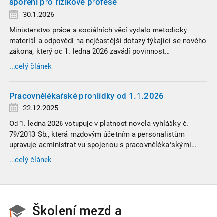
spoření pro rizikové profese
30.1.2026
Ministerstvo práce a sociálních věcí vydalo metodický
materiál a odpovědi na nejčastější dotazy týkající se nového
zákona, který od 1. ledna 2026 zavádí povinnost
zaměstnavatelů přispívat na spoření na stáří zaměstnancům
...celý článek
v náročných profesích.
Pracovnělékařské prohlídky od 1.1.2026
22.12.2025
Od 1. ledna 2026 vstupuje v platnost novela vyhlášky č.
79/2013 Sb., která mzdovým účetním a personalistům
upravuje administrativu spojenou s pracovnělékařskými
prohlídkami. Vybrali jsme tři zásadní změny, které ovlivní
...celý článek
vaši každodenní praxi, a stručný přehled ostatních novinek.
Školení mezd a