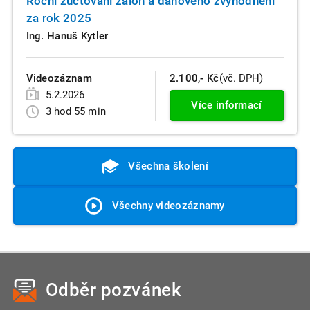
Roční zúčtování záloh a daňového zvýhodnění
za rok 2025
Ing. Hanuš Kytler
Videozáznam
2.100,- Kč
(vč. DPH)
5.2.2026
Více informací
3 hod 55 min
Všechna školení
Všechny videozáznamy
Odběr pozvánek