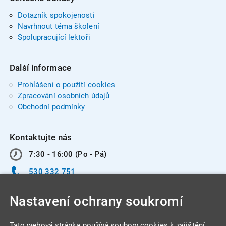
Dotazník spokojenosti
Navrhnout téma školení
Spolupracující lektoři
Další informace
Prohlášení o použití cookies
Zpracování osobních údajů
Obchodní podmínky
Kontaktujte nás
7:30 - 16:00 (Po - Pá)
530 332 751
info@integracentrum.cz
Nastavení ochrany soukromí
Odběr pozvánek
na email
Tato webová stránka používá soubory cookies k zajištění