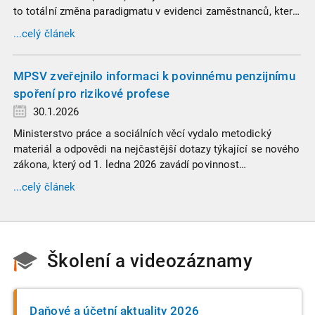
to totální změna paradigmatu v evidenci zaměstnanců, která
propojuje sociální správu, finanční úřady a úřady práce do
...celý článek
jednoho nekompromisního celku
MPSV zveřejnilo informaci k povinnému penzijnímu
spoření pro rizikové profese
30.1.2026
Ministerstvo práce a sociálních věcí vydalo metodický
materiál a odpovědi na nejčastější dotazy týkající se nového
zákona, který od 1. ledna 2026 zavádí povinnost
zaměstnavatelů přispívat na spoření na stáří zaměstnancům
...celý článek
v náročných profesích.
Školení a videozáznamy
Daňové a účetní aktuality 2026