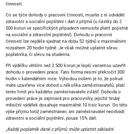
činnosti.
Co se týče dohody o pracovní činnosti, musíte z ní odvádět
zdravotní a sociální pojištění i daň z příjmů (u částky do 2
500 korun ve specifických případech nemusíte platit pojistné
na sociální a zdravotní pojištění). Dohodu o pracovní
činnosti lze nejdéle sjednat na dobu 52 týdnů s maximálním
rozsahem 20 hodin týdně. Je však možné uplatnit slevu
poplatníka, či slevu na studenta.
Při výdělku větším než 2 500 korun je lepší variantou uzavřít
dohodu o provedení práce. Tato forma nesmí překročit 300
hodin v kalendářním roce. Výhodou ovšem je to, že pokud
máte uzavřeno více dohod u několika zaměstnavatelů, platí
tento limit pro každého zaměstnavatele zvlášť. Dohoda o
provedení práce je zajímavá pro pracovníky, jejichž hrubý
měsíční výdělek dosahuje maximálně 10 tisíc korun. Do této
výše příjmu totiž zaměstnanec ani zaměstnavatel neodvádí
zdravotní a sociální pojištění, pouze 15% daň.
„Každý poplatník daně z příjmů může uplatnit základní