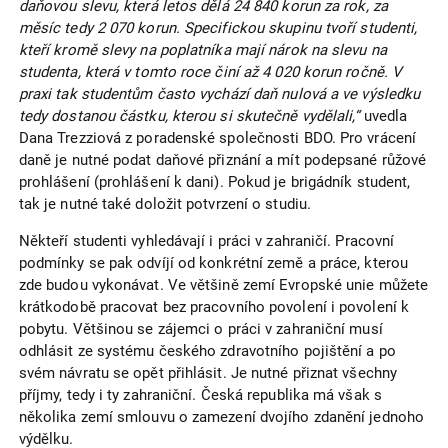
daňovou slevu, která letos dělá 24 840 korun za rok, za
měsíc tedy 2 070 korun. Specifickou skupinu tvoří studenti,
kteří kromě slevy na poplatníka mají nárok na slevu na
studenta, která v tomto roce činí až 4 020 korun ročně. V
praxi tak studentům často vychází daň nulová a ve výsledku
tedy dostanou částku, kterou si skutečně vydělali,“
uvedla
Dana Trezziová z poradenské společnosti BDO. Pro vrácení
daně je nutné podat daňové přiznání a mít podepsané růžové
prohlášení (prohlášení k dani). Pokud je brigádník student,
tak je nutné také doložit potvrzení o studiu.
Někteří studenti vyhledávají i práci v zahraničí. Pracovní
podmínky se pak odvíjí od konkrétní země a práce, kterou
zde budou vykonávat. Ve většině zemí Evropské unie můžete
krátkodobě pracovat bez pracovního povolení i povolení k
pobytu. Většinou se zájemci o práci v zahraniční musí
odhlásit ze systému českého zdravotního pojištění a po
svém návratu se opět přihlásit. Je nutné přiznat všechny
příjmy, tedy i ty zahraniční. Česká republika má však s
několika zemí smlouvu o zamezení dvojího zdanění jednoho
výdělku.