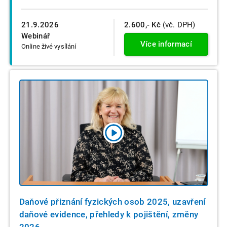
21.9.2026
2.600,- Kč
(vč. DPH)
Webinář
Více informací
Online živé vysílání
Daňové přiznání fyzických osob 2025, uzavření
daňové evidence, přehledy k pojištění, změny
2026