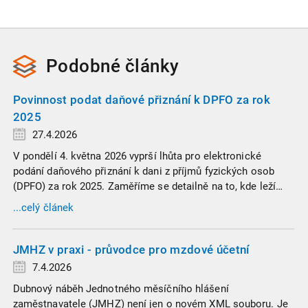
Podobné
články
Povinnost podat daňové přiznání k DPFO za rok
2025
27.4.2026
V pondělí 4. května 2026 vyprší lhůta pro elektronické
podání daňového přiznání k dani z příjmů fyzických osob
(DPFO) za rok 2025. Zaměříme se detailně na to, kde leží
hranice povinnosti přiznání podat, jaké jsou nejčastější
...celý článek
chytáky v soubězích příjmů a na co si dát v roce 2026
obzvlášť pozor.
JMHZ v praxi - průvodce pro mzdové účetní
7.4.2026
Dubnový náběh Jednotného měsíčního hlášení
zaměstnavatele (JMHZ) není jen o novém XML souboru. Je