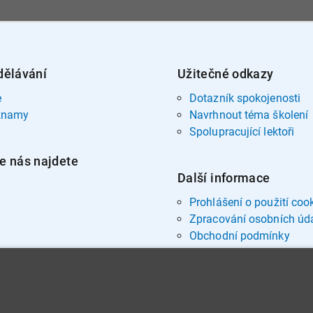
dělávání
Užitečné odkazy
e
Dotazník spokojenosti
znamy
Navrhnout téma školení
Spolupracující lektoři
e nás najdete
Další informace
Prohlášení o použití coo
Zpracování osobních úd
Obchodní podmínky