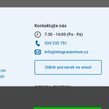
Kontaktujte nás
7:30 - 16:00 (Po - Pá)
530 332 751
info@integracentrum.cz
Odběr pozvánek
na email
kies
ajů
INTEGRA CENTRUM s.r.o.
Jabloňová 662/7
621 00 Brno
IČ: 26234203