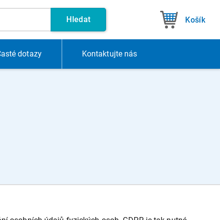
Hledat
Košík
asté dotazy
Kontakt
ujte nás