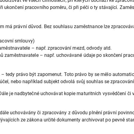
dodržovat ve všech činnostech, při kterých dochází ke zpracov
i ukončení pracovního poměru, či při péči o ty stávající. Zamě
ým má právní důvod. Bez souhlasu zaměstnance lze zpracovávat
racovní smlouvy)
zaměstnavatele – např. zpracování mezd, odvody atd.
ů zaměstnavatele – např. uchovávané údaje po skončení prac
 – tedy právo být zapomenut. Toto právo by se mělo automaticky
í účel, nebo například subjekt odvolá svůj souhlas se zpracován
. Dále je nadbytečné uchovávat kopie maturitních vysvědčení č
dále uchovávány či zpracovány z důvodu plnění právní povinnos
ývajících ze zákona určité dokumenty archivovat po pevně stan