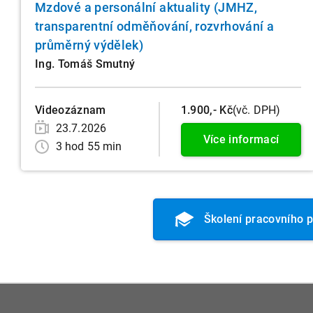
Mzdové a personální aktuality (JMHZ,
transparentní odměňování, rozvrhování a
průměrný výdělek)
Ing. Tomáš Smutný
Videozáznam
1.900,- Kč
(vč. DPH)
23.7.2026
Více informací
3 hod 55 min
Školení pracovního 