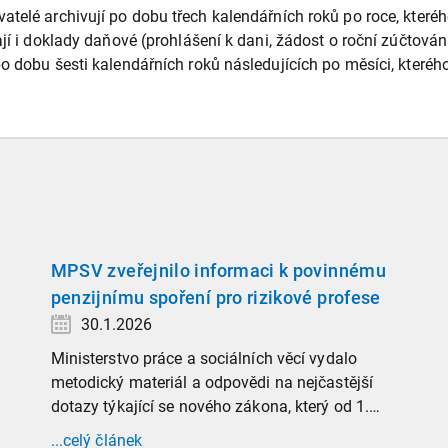
telé archivují po dobu třech kalendářních roků po roce, kterého
ají i doklady daňové (prohlášení k dani, žádost o roční zúčtov
po dobu šesti kalendářních roků následujících po měsíci, které
MPSV zveřejnilo informaci k povinnému
penzijnímu spoření pro rizikové profese
30.1.2026
Ministerstvo práce a sociálních věcí vydalo
metodický materiál a odpovědi na nejčastější
dotazy týkající se nového zákona, který od 1.
ledna 2026 zavádí povinnost zaměstnavatelů
...celý článek