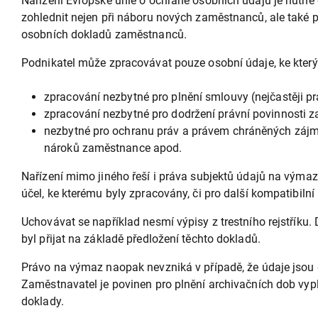
Nařízení Evropské unie o ochraně osobních údajů je nutné 
zohlednit nejen při náboru nových zaměstnanců, ale také př
osobních dokladů zaměstnanců.
Podnikatel může zpracovávat pouze osobní údaje, ke kter
zpracování nezbytné pro plnění smlouvy (nejčastěji p
zpracování nezbytné pro dodržení právní povinnosti 
nezbytné pro ochranu práv a právem chráněných zájm
nároků zaměstnance apod.
Nařízení mimo jiného řeší i práva subjektů údajů na výmaz
účel, ke kterému byly zpracovány, či pro další kompatibiln
Uchovávat se například nesmí výpisy z trestního rejstříku
byl přijat na základě předložení těchto dokladů.
Právo na výmaz naopak nevzniká v případě, že údaje jsou 
Zaměstnavatel je povinen pro plnění archivačních dob vypl
doklady.