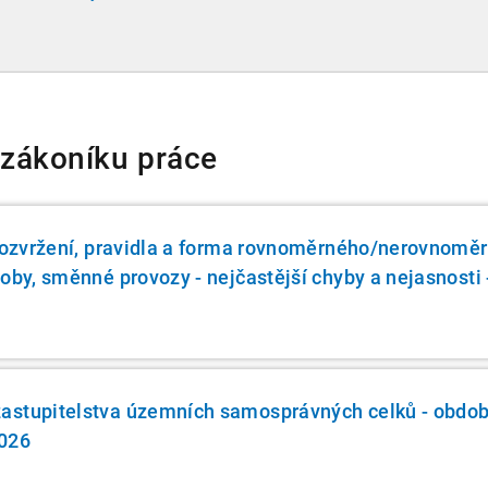
přispívat na spoření na stáří zaměstnancům v
náročných profesích.
 zákoníku práce
 rozvržení, pravidla a forma rovnoměrného/nerovnomě
oby, směnné provozy - nejčastější chyby a nejasnosti 
astupitelstva územních samosprávných celků - obdob
2026