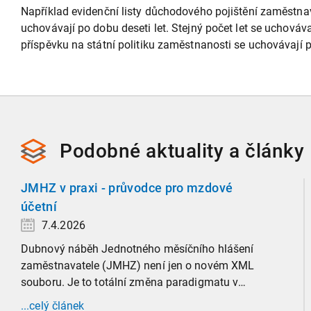
Například evidenční listy důchodového pojištění zaměstnava
uchovávají po dobu deseti let. Stejný počet let se uchováv
příspěvku na státní politiku zaměstnanosti se uchovávají 
Podobné
aktuality a
články
JMHZ v praxi - průvodce pro mzdové
účetní
7.4.2026
Dubnový náběh Jednotného měsíčního hlášení
zaměstnavatele (JMHZ) není jen o novém XML
souboru. Je to totální změna paradigmatu v
evidenci zaměstnanců, která propojuje sociální
...celý článek