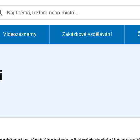
Videozáznamy
Zakázkové vzdělávání
Č
i