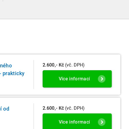
které ovlivní vaši každodenní praxi, a stručný
přehled ostatních novinek.
2.600,- Kč
(vč. DPH)
rného
- prakticky
Více informací
2.600,- Kč
(vč. DPH)
í od
Více informací