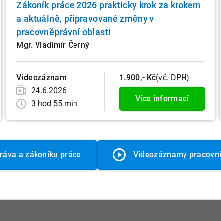
Zákoník práce 2026 prakticky krok za krokem
a aktuálně, připravované změny v
pracovněprávní oblasti
Mgr. Vladimír Černý
Videozáznam
1.900,- Kč
(vč. DPH)
24.6.2026
Více informací
3 hod 55 min
práva a zákoníku práce
Videozáznamy pracovní