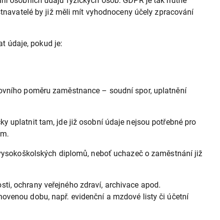
ání osobních údajů fyzických osob. GDPR je tak nutné
stnavatelé by již měli mít vyhodnoceny účely zpracování
 údaje, pokud je:
ovního poměru zaměstnance – soudní spor, uplatnění
 uplatnit tam, jde již osobní údaje nejsou potřebné pro
ím.
i vysokoškolských diplomů, neboť uchazeč o zaměstnání již
ti, ochrany veřejného zdraví, archivace apod.
ovenou dobu, např. evidenční a mzdové listy či účetní