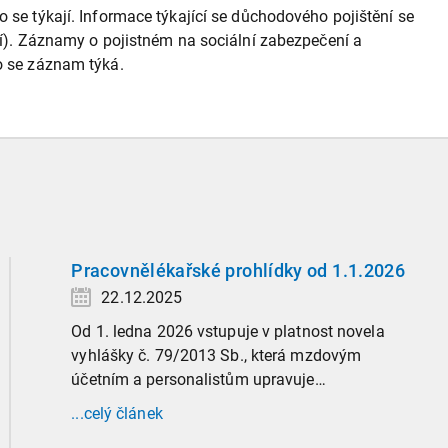
 se týkají. Informace týkající se důchodového pojištění se
ání). Záznamy o pojistném na sociální zabezpečení a
ho se záznam týká.
Pracovnělékařské prohlídky od 1.1.2026
22.12.2025
Od 1. ledna 2026 vstupuje v platnost novela
vyhlášky č. 79/2013 Sb., která mzdovým
účetním a personalistům upravuje
administrativu spojenou s pracovnělékařskými
...celý článek
prohlídkami. Vybrali jsme tři zásadní změny,