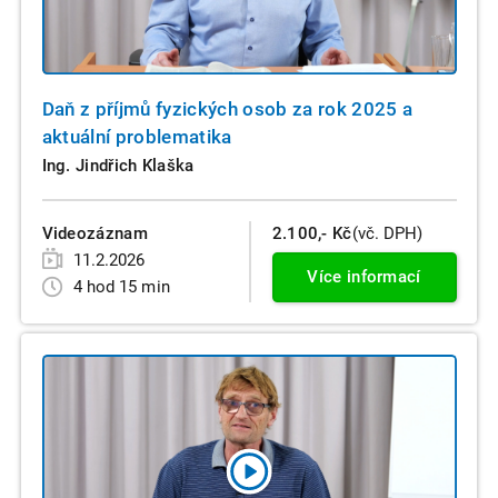
Daň z příjmů fyzických osob za rok 2025 a
aktuální problematika
Ing. Jindřich Klaška
Videozáznam
2.100,- Kč
(vč. DPH)
11.2.2026
Více informací
4 hod 15 min