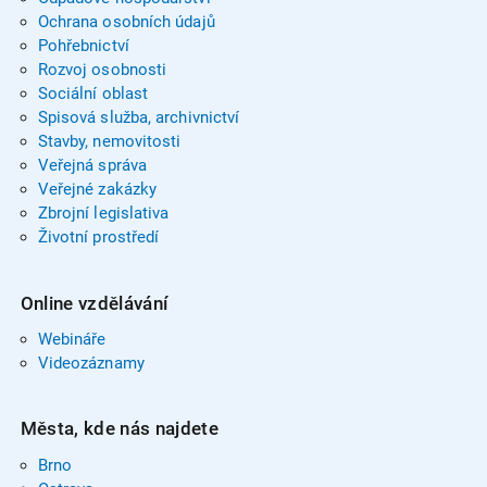
Ochrana osobních údajů
Pohřebnictví
Rozvoj osobnosti
Sociální oblast
Spisová služba, archivnictví
Stavby, nemovitosti
Veřejná správa
Veřejné zakázky
Zbrojní legislativa
Životní prostředí
Online vzdělávání
Webináře
Videozáznamy
Města, kde nás najdete
Brno