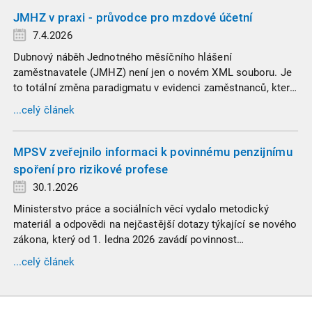
JMHZ v praxi - průvodce pro mzdové účetní
7.4.2026
Dubnový náběh Jednotného měsíčního hlášení
zaměstnavatele (JMHZ) není jen o novém XML souboru. Je
to totální změna paradigmatu v evidenci zaměstnanců, která
propojuje sociální správu, finanční úřady a úřady práce do
...celý článek
jednoho nekompromisního celku
MPSV zveřejnilo informaci k povinnému penzijnímu
spoření pro rizikové profese
30.1.2026
Ministerstvo práce a sociálních věcí vydalo metodický
materiál a odpovědi na nejčastější dotazy týkající se nového
zákona, který od 1. ledna 2026 zavádí povinnost
zaměstnavatelů přispívat na spoření na stáří zaměstnancům
...celý článek
v náročných profesích.