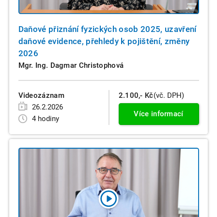
Daňové přiznání fyzických osob 2025, uzavření
daňové evidence, přehledy k pojištění, změny
2026
Mgr. Ing. Dagmar Christophová
Videozáznam
2.100,- Kč
(vč. DPH)
26.2.2026
Více informací
4 hodiny