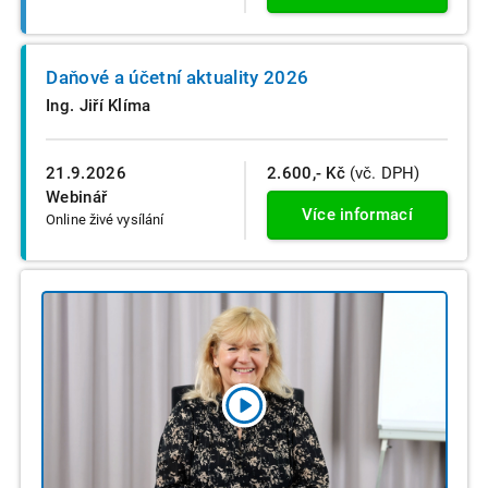
Daňové a účetní aktuality 2026
Ing. Jiří Klíma
21.9.2026
2.600,- Kč
(vč. DPH)
Webinář
Více informací
Online živé vysílání