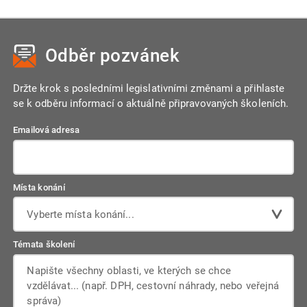
Odběr pozvánek
Držte krok s posledními legislativními změnami a přihlaste
se k odběru informací o aktuálně připravovaných školeních.
Emailová adresa
Místa konání
Vyberte místa konání...
Témata školení