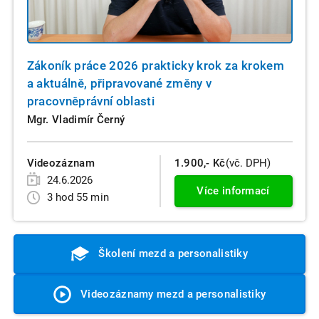
Zákoník práce 2026 prakticky krok za krokem
a aktuálně, připravované změny v
pracovněprávní oblasti
Mgr. Vladimír Černý
Videozáznam
1.900,- Kč
(vč. DPH)
24.6.2026
Více informací
3 hod 55 min
Školení mezd a personalistiky
Videozáznamy mezd a personalistiky