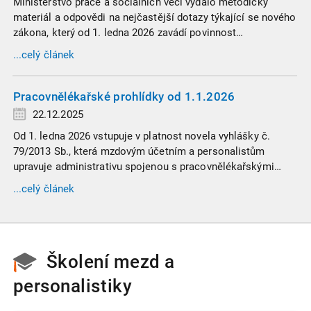
Ministerstvo práce a sociálních věcí vydalo metodický
materiál a odpovědi na nejčastější dotazy týkající se nového
zákona, který od 1. ledna 2026 zavádí povinnost
zaměstnavatelů přispívat na spoření na stáří zaměstnancům
...celý článek
v náročných profesích.
Pracovnělékařské prohlídky od 1.1.2026
22.12.2025
Od 1. ledna 2026 vstupuje v platnost novela vyhlášky č.
79/2013 Sb., která mzdovým účetním a personalistům
upravuje administrativu spojenou s pracovnělékařskými
prohlídkami. Vybrali jsme tři zásadní změny, které ovlivní
...celý článek
vaši každodenní praxi, a stručný přehled ostatních novinek.
Školení mezd a
personalistiky