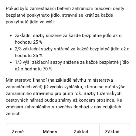
Pokud bylo zaměstnanci během zahraniční pracovní cesty
bezplatně poskytnuto jídlo, stravné se krátí za každé
poskytnuté jídlo ve výši:
základní sazby snížené za každé bezplatné jídlo až o
hodnotu 25 %
2/3 základní sazby snížené za každé bezplatné jídlo až o
hodnotu 35 %
1/3 výši základní sazby snížené za každé bezplatné jídlo
až o hodnotu 70 %
Ministerstvo financí (na základě návrhu ministerstva
zahraničních věcí) již vydalo vyhlášku, kterou se mění výše
zahraničního stravného pro příští rok. Sazby tuzemských
cestovních náhrad budou známy až koncem prosince. Ke
změnám zahraničního stravného dochází v následujících
zemích:
Země
Měnový kód
Základní sazba 2018
Základní sazba 2019