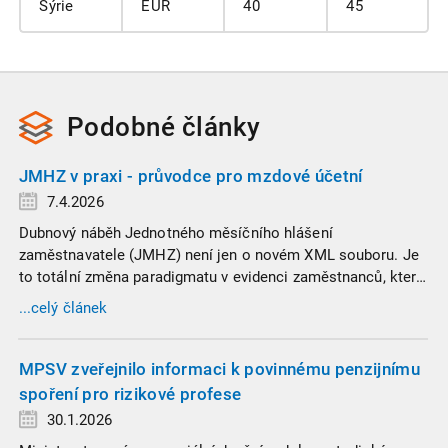
Sýrie
EUR
40
45
Podobné
články
JMHZ v praxi - průvodce pro mzdové účetní
7.4.2026
Dubnový náběh Jednotného měsíčního hlášení
zaměstnavatele (JMHZ) není jen o novém XML souboru. Je
to totální změna paradigmatu v evidenci zaměstnanců, která
propojuje sociální správu, finanční úřady a úřady práce do
...celý článek
jednoho nekompromisního celku
MPSV zveřejnilo informaci k povinnému penzijnímu
spoření pro rizikové profese
30.1.2026