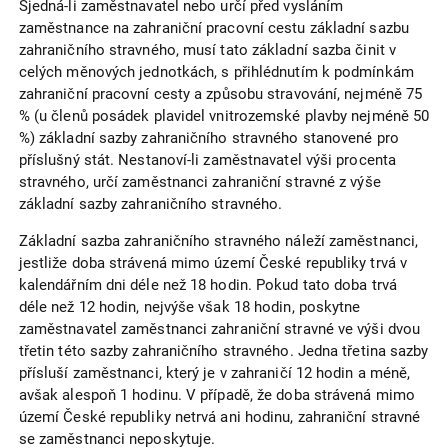
Sjedná-li zaměstnavatel nebo určí před vysláním
zaměstnance na zahraniční pracovní cestu základní sazbu
zahraničního stravného, musí tato základní sazba činit v
celých měnových jednotkách, s přihlédnutím k podmínkám
zahraniční pracovní cesty a způsobu stravování, nejméně 75
% (u členů posádek plavidel vnitrozemské plavby nejméně 50
%) základní sazby zahraničního stravného stanovené pro
příslušný stát. Nestanoví-li zaměstnavatel výši procenta
stravného, určí zaměstnanci zahraniční stravné z výše
základní sazby zahraničního stravného.
Základní sazba zahraničního stravného náleží zaměstnanci,
jestliže doba strávená mimo území České republiky trvá v
kalendářním dni déle než 18 hodin. Pokud tato doba trvá
déle než 12 hodin, nejvýše však 18 hodin, poskytne
zaměstnavatel zaměstnanci zahraniční stravné ve výši dvou
třetin této sazby zahraničního stravného. Jedna třetina sazby
přísluší zaměstnanci, který je v zahraničí 12 hodin a méně,
avšak alespoň 1 hodinu. V případě, že doba strávená mimo
území České republiky netrvá ani hodinu, zahraniční stravné
se zaměstnanci neposkytuje.