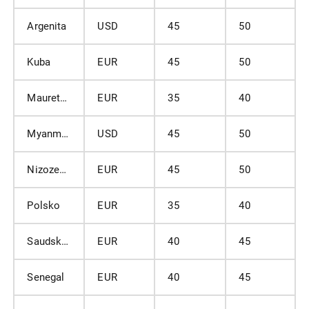
Argenita
USD
45
50
Kuba
EUR
45
50
Mauretánie
EUR
35
40
Myanmar (Barma)
USD
45
50
Nizozemsko
EUR
45
50
Polsko
EUR
35
40
Saudská Arábie
EUR
40
45
Senegal
EUR
40
45