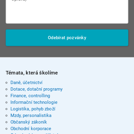
Odebírat pozvánky
Témata, která školíme
Daně, účetnictví
Dotace, dotační programy
Finance, controlling
Informační technologie
Logistika, pohyb zboží
Mzdy, personalistika
Občanský zákoník
Obchodní korporace