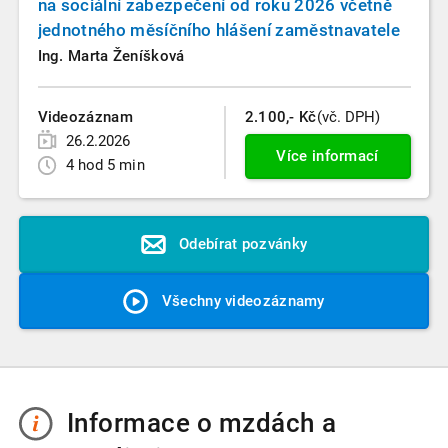
na sociální zabezpečení od roku 2026 včetně
jednotného měsíčního hlášení zaměstnavatele
Ing. Marta Ženíšková
Videozáznam
2.100,- Kč
(vč. DPH)
26.2.2026
Více informací
4 hod 5 min
Odebírat pozvánky
Všechny videozáznamy
Informace o mzdách a