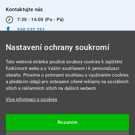
Kontaktujte nás
7:30 - 16:00 (Po - Pá)
530 332 751
info@integracentrum.cz
Nastavení ochrany soukromí
Odběr pozvánek
na email
Tato webová stránka používá soubory cookies k zajištění
funkčnosti webu a s Vaším souhlasem i k personalizaci
obsahu. Prosíme o potvrzení souhlasu s využíváním cookies
INTEGRA CENTRUM s.r.o.
a předáním údajů pro zobrazení cílené reklamy na sociálních
Jabloňová 662/7
sítích a reklamních sítích na dalších webech.
621 00 Brno
Více informací o cookies
IČ: 26234203
DIČ: CZ26234203
Rozumím
Datová schránka: 4beca6d