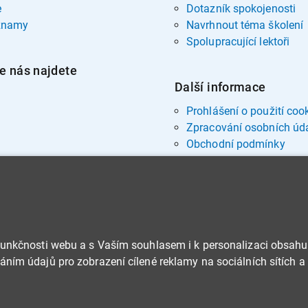
e
Dotazník spokojenosti
znamy
Navrhnout téma školení
Spolupracující lektoři
e nás najdete
Další informace
Prohlášení o použití coo
Zpracování osobních úd
Obchodní podmínky
funkčnosti webu a s Vaším souhlasem i k personalizaci obsahu
ním údajů pro zobrazení cílené reklamy na sociálních sítích a