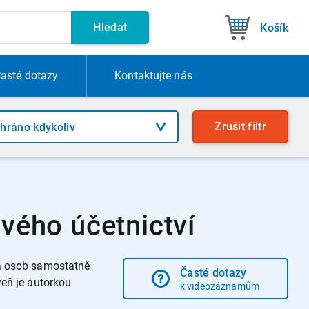
Hledat
Košík
asté dotazy
Kontakt
ujte nás
Zrušit
filtr
vého účetnictví
 a osob samostatně
Časté dotazy
veň je autorkou
k videozáznamům