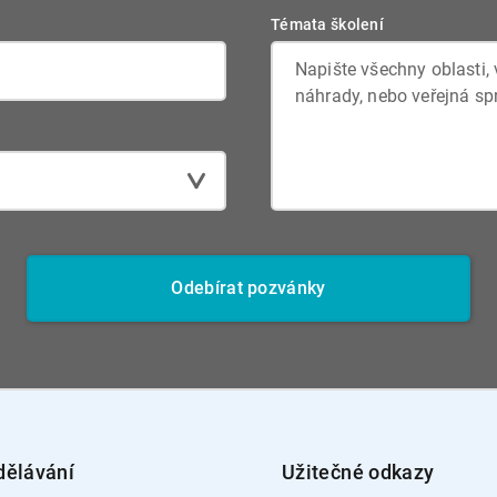
Témata školení
Odebírat pozvánky
dělávání
Užitečné odkazy