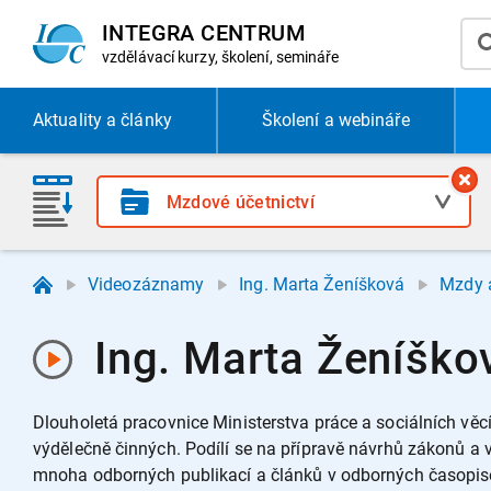
INTEGRA CENTRUM
vzdělávací
kurzy, školení, semináře
Aktuality
a články
Školení a webináře
Videozáznamy
Ing. Marta Ženíšková
Mzdy a
Ing. Marta Ženíško
Dlouholetá pracovnice Ministerstva práce a sociálních vě
výdělečně činných. Podílí se na přípravě návrhů zákonů a 
mnoha odborných publikací a článků v odborných časopis