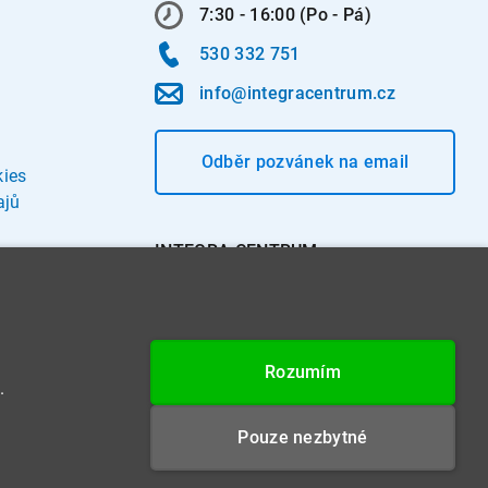
7:30 - 16:00 (Po - Pá)
530 332 751
info@integracentrum.cz
Odběr pozvánek
na email
kies
ajů
INTEGRA CENTRUM s.r.o.
Jabloňová 662/7
621 00 Brno
IČ: 26234203
Rozumím
DIČ: CZ26234203
.
Datová schránka: 4beca6d
Pouze nezbytné