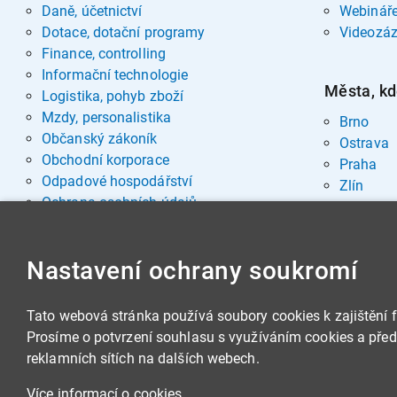
Daně, účetnictví
Webinář
Dotace, dotační programy
Videozá
Finance, controlling
Informační technologie
Města, kd
Logistika, pohyb zboží
Mzdy, personalistika
Brno
Občanský zákoník
Ostrava
Obchodní korporace
Praha
Odpadové hospodářství
Zlín
Ochrana osobních údajů
Pohřebnictví
Rozvoj osobnosti
Nastavení ochrany soukromí
Sociální oblast
Spisová služba, archivnictví
Stavby, nemovitosti
Tato webová stránka používá soubory cookies k zajištění 
Veřejná správa
Prosíme o potvrzení souhlasu s využíváním cookies a předá
Veřejné zakázky
reklamních sítích na dalších webech.
Zbrojní legislativa
Životní prostředí
Více informací o cookies