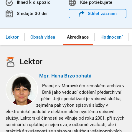
Ihned k dispozici
Kde
potřebujete
Sledujte 30 dní
Sdílet
záznam
Lektor
Obsah videa
Akreditace
Hodnocení
Lektor
Mgr. Hana Brzobohatá
Pracuje v Moravském zemském archivu v
Brně jako vedoucí oddělení předarchivní
péče. Její specializací je spisová služba,
zejména pak výkon spisové služby v
elektronické podobě v elektronickém systému spisové
služby. Lektorské činnosti se věnuje od roku 2001, při svých
seminářích uplatňuje nejen svoje odborné znalosti, ale i
praktické zkušenosti se spisovou službou veřejnoprávních