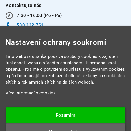
Kontaktujte nás
7:30 - 16:00 (Po - Pá)
530 332 751
info@integracentrum.cz
Nastavení ochrany soukromí
Odběr pozvánek
na email
Tato webová stránka používá soubory cookies k zajištění
funkčnosti webu a s Vaším souhlasem i k personalizaci
obsahu. Prosíme o potvrzení souhlasu s využíváním cookies
INTEGRA CENTRUM s.r.o.
a předáním údajů pro zobrazení cílené reklamy na sociálních
Jabloňová 662/7
sítích a reklamních sítích na dalších webech.
621 00 Brno
Více informací o cookies
IČ: 26234203
DIČ: CZ26234203
Rozumím
Datová schránka: 4beca6d