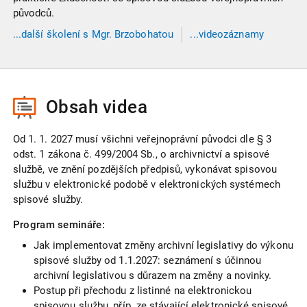
původců.
...
další
školení
s Mgr. Brzobohatou
...videozáznamy
s Mgr. Brzobohatou
Obsah videa
Od 1. 1. 2027 musí všichni veřejnoprávní původci dle § 3
odst. 1 zákona č. 499/2004 Sb., o archivnictví a spisové
službě, ve znění pozdějších předpisů, vykonávat spisovou
službu v elektronické podobě v elektronických systémech
spisové služby.
Program semináře:
Jak implementovat změny archivní legislativy do výkonu
spisové služby od 1.1.2027: seznámení s účinnou
archivní legislativou s důrazem na změny a novinky.
Postup při přechodu z listinné na elektronickou
spisovou službu, příp. ze stávající elektronické spisové