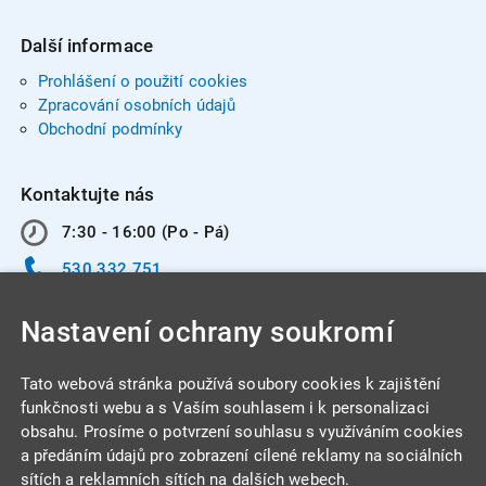
Další informace
Prohlášení o použití cookies
Zpracování osobních údajů
Obchodní podmínky
Kontaktujte nás
7:30 - 16:00 (Po - Pá)
530 332 751
info@integracentrum.cz
Nastavení ochrany soukromí
Odběr pozvánek
na email
Tato webová stránka používá soubory cookies k zajištění
funkčnosti webu a s Vaším souhlasem i k personalizaci
obsahu. Prosíme o potvrzení souhlasu s využíváním cookies
INTEGRA CENTRUM s.r.o.
a předáním údajů pro zobrazení cílené reklamy na sociálních
Jabloňová 662/7
sítích a reklamních sítích na dalších webech.