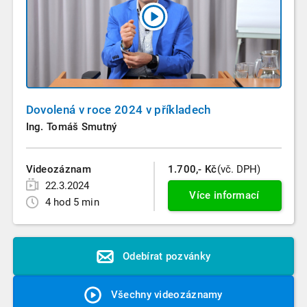
Dovolená v roce 2024 v příkladech
Ing. Tomáš Smutný
Videozáznam
1.700,- Kč
(vč. DPH)
22.3.2024
Více informací
4 hod 5 min
Odebírat pozvánky
Všechny videozáznamy