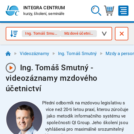
INTEGRA CENTRUM
kurzy, školení, semináře
Ing. Tomáš Smutný
Mzdové účetnictví
Videozáznamy
Ing. Tomáš Smutný
Mzdy a person
Ing. Tomáš Smutný -
videozáznamy mzdového
účetnictví
Přední odborník na mzdovou legislativu s
více než 20-ti letou praxí, kterou zúročuje
jako metodik informačního systému ve
společnosti QI Group. Jeho školení jsou
vyhlášená pro maximálně srozumitelný