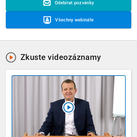
Odebírat pozvánky
Všechny webináře
Zkuste
videozáznamy