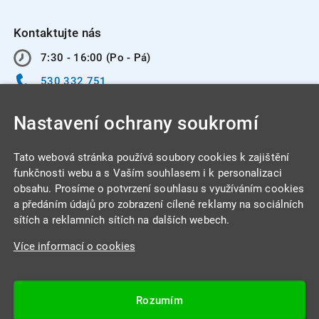
Kontaktujte nás
7:30 - 16:00 (Po - Pá)
530 332 751
info@integracentrum.cz
Nastavení ochrany soukromí
Odběr pozvánek
na email
Tato webová stránka používá soubory cookies k zajištění
funkčnosti webu a s Vaším souhlasem i k personalizaci
obsahu. Prosíme o potvrzení souhlasu s využíváním cookies
INTEGRA CENTRUM s.r.o.
a předáním údajů pro zobrazení cílené reklamy na sociálních
Jabloňová 662/7
sítích a reklamních sítích na dalších webech.
621 00 Brno
Více informací o cookies
IČ: 26234203
DIČ: CZ26234203
Rozumím
Datová schránka: 4beca6d