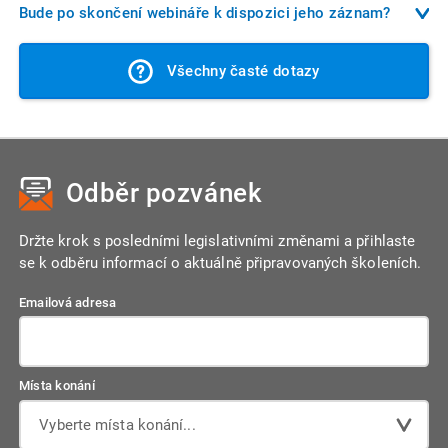
se chtěli lektora zeptat, můžete ihned v průběhu živého
Bude po skončení webináře k dispozici jeho záznam?
webinář.
vysílání poslat písemný dotaz. Dotazy vítáme a domníváme
Z většiny webinářů zasíláme po konání všem přihlášným
se, že jsou kořením každé přednášky. Dotazy nám můžete
Všechny časté dotazy
účastníkům záznam webináře. Pořízení záznamu ale záleží
zasílat i před konáním webináře na naši emailovou adresu,
na množství okolností, neslibujeme proto, že obdržíte
následně je zařadíme do webináře.
záznam z každého webináře. V případě dotazu ohledně
konkrétního webináře nás prosím kontaktujte před
provedením objednávky.
Odběr pozvánek
Držte krok s posledními legislativními změnami a přihlaste
se k odběru informací o aktuálně připravovaných školeních.
Emailová adresa
Místa konání
Vyberte místa konání...