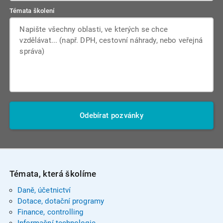
Témata školení
Odebírat pozvánky
Témata, která školíme
Daně, účetnictví
Dotace, dotační programy
Finance, controlling