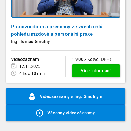
Pracovní doba a přesčasy ze všech úhlů
pohledu mzdové a personální praxe
Ing. Tomáš Smutný
Videozáznam
1.900,- Kč
(vč. DPH)
12.11.2025
Více informací
4 hod 10 min
Videozáznamy s Ing. Smutným
Všechny videozáznamy