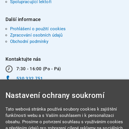
Spolupracující lektoři
Další informace
Prohlášení o použití cookies
Zpracování osobních údajů
Obchodní podmínky
Kontaktujte nás
7:30 - 16:00 (Po - Pá)
530 332 751
info@integracentrum.cz
Nastavení ochrany soukromí
Odběr pozvánek
na email
Tato webová stránka používá soubory cookies k zajištění
funkčnosti webu a s Vaším souhlasem i k personalizaci
obsahu. Prosíme o potvrzení souhlasu s využíváním cookies
INTEGRA CENTRUM s.r.o.
a předáním údajů pro zobrazení cílené reklamy na sociálních