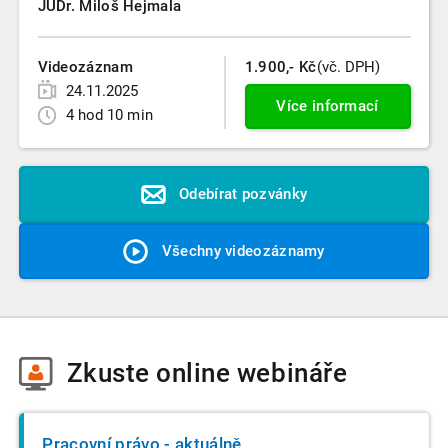
JUDr. Miloš Hejmala
Videozáznam
1.900,- Kč
(vč. DPH)
24.11.2025
Více informací
4 hod 10 min
Odebírat pozvánky
Všechny videozáznamy
Zkuste
online webináře
Pracovní právo - aktuálně