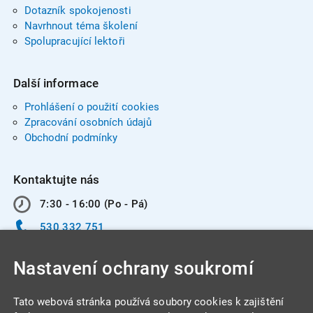
Dotazník spokojenosti
Navrhnout téma školení
Spolupracující lektoři
Další informace
Prohlášení o použití cookies
Zpracování osobních údajů
Obchodní podmínky
Kontaktujte nás
7:30 - 16:00 (Po - Pá)
530 332 751
info@integracentrum.cz
Nastavení ochrany soukromí
Odběr pozvánek
na email
Tato webová stránka používá soubory cookies k zajištění