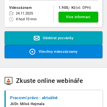
Videozáznam
1.900,- Kč
(vč. DPH)
24.11.2025
Více informací
4 hod 10 min
Odebírat pozvánky
Všechny videozáznamy
Zkuste
online webináře
Pracovní právo - aktuálně
JUDr. Miloš Hejmala