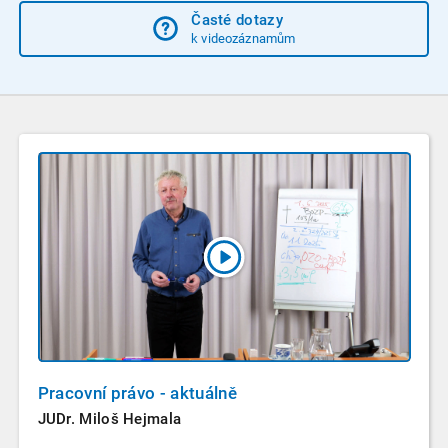
Časté dotazy
k videozáznamům
Pracovní právo - aktuálně
JUDr. Miloš Hejmala