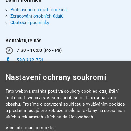
Prohlášení o použití cookies
Zpracování osobních údajů
Obchodní podmínky
Kontaktujte nás
7:30 - 16:00 (Po - Pá)
530 332 751
info@integracentrum.cz
Nastavení ochrany soukromí
Odběr pozvánek
na email
Tato webová stránka používá soubory cookies k zajištění
funkčnosti webu a s Vaším souhlasem i k personalizaci
obsahu. Prosíme o potvrzení souhlasu s využíváním cookies
INTEGRA CENTRUM s.r.o.
a předáním údajů pro zobrazení cílené reklamy na sociálních
Jabloňová 662/7
sítích a reklamních sítích na dalších webech.
621 00 Brno
Více informací o cookies