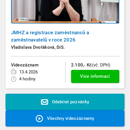
JMHZ a registrace zaměstnanců a
zaměstnavatelů v roce 2026
Vladislava Dvořáková, DiS.
Videozáznam
2.100,- Kč
(vč. DPH)
13.4.2026
Více informací
4 hodiny
Odebírat pozvánky
Všechny videozáznamy