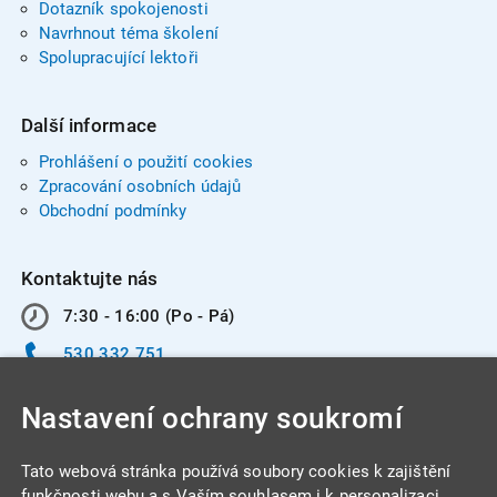
Dotazník spokojenosti
Navrhnout téma školení
Spolupracující lektoři
Další informace
Prohlášení o použití cookies
Zpracování osobních údajů
Obchodní podmínky
Kontaktujte nás
7:30 - 16:00 (Po - Pá)
530 332 751
info@integracentrum.cz
Nastavení ochrany soukromí
Odběr pozvánek
na email
Tato webová stránka používá soubory cookies k zajištění
funkčnosti webu a s Vaším souhlasem i k personalizaci