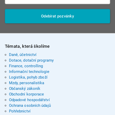
Odebírat pozvánky
Témata, která školíme
Daně, účetnictví
Dotace, dotační programy
Finance, controlling
Informační technologie
Logistika, pohyb zboží
Mzdy, personalistika
Občanský zákoník
Obchodní korporace
Odpadové hospodářství
Ochrana osobních údajů
Pohřebnictví