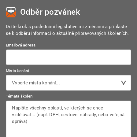
časově souvisejí – bez ohledu na to, kdy došlo k jejich
doplňující informace v příloze k účetní závěrce nebo zvolit
Odběr pozvánek
úhradě. Tento princip zajišťuje, že účetnictví odráží skutečný
jiný přístup, který věrnost zajistí.
ekonomický stav firmy, nikoliv pouze pohyby peněz.
Držte krok s posledními legislativními změnami a přihlaste
se k odběru informací o aktuálně připravovaných školeních.
Emailová adresa
Místa konání
Vyberte místa konání...
Témata školení