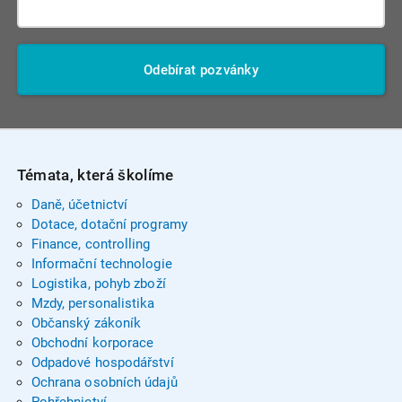
Odebírat pozvánky
Témata, která školíme
Daně, účetnictví
Dotace, dotační programy
Finance, controlling
Informační technologie
Logistika, pohyb zboží
Mzdy, personalistika
Občanský zákoník
Obchodní korporace
Odpadové hospodářství
Ochrana osobních údajů
Pohřebnictví