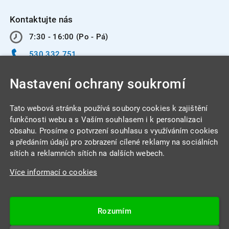
Kontaktujte nás
7:30 - 16:00 (Po - Pá)
530 332 751
info@integracentrum.cz
Nastavení ochrany soukromí
Odběr pozvánek
na email
Tato webová stránka používá soubory cookies k zajištění
funkčnosti webu a s Vaším souhlasem i k personalizaci
obsahu. Prosíme o potvrzení souhlasu s využíváním cookies
INTEGRA CENTRUM s.r.o.
a předáním údajů pro zobrazení cílené reklamy na sociálních
Jabloňová 662/7
sítích a reklamních sítích na dalších webech.
621 00 Brno
Více informací o cookies
IČ: 26234203
DIČ: CZ26234203
Rozumím
Datová schránka: 4beca6d