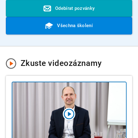
Odebírat pozvánky
Všechna školení
Zkuste
videozáznamy