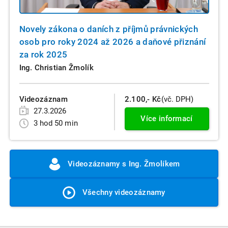
Novely zákona o daních z příjmů právnických
osob pro roky 2024 až 2026 a daňové přiznání
za rok 2025
Ing. Christian Žmolík
Videozáznam
2.100,- Kč
(vč. DPH)
27.3.2026
Více informací
3 hod 50 min
Videozáznamy s Ing. Žmolíkem
Všechny videozáznamy