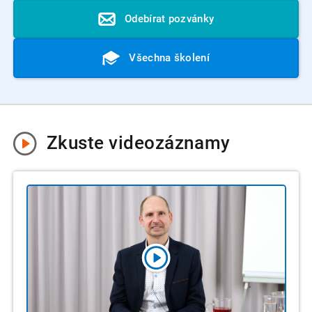
Odebírat pozvánky
Všechna školení
Zkuste
videozáznamy