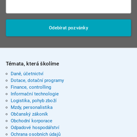
Odebírat pozvánky
Témata, která školíme
Daně, účetnictví
Dotace, dotační programy
Finance, controlling
Informační technologie
Logistika, pohyb zboží
Mzdy, personalistika
Občanský zákoník
Obchodní korporace
Odpadové hospodářství
Ochrana osobních údajů