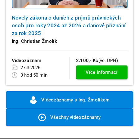
Novely zákona o daních z příjmů právnických
osob pro roky 2024 až 2026 a daňové přiznání
za rok 2025
Ing. Christian Žmolík
Videozáznam
2.100,- Kč
(vč. DPH)
27.3.2026
Více informací
3 hod 50 min
Videozáznamy s Ing. Žmolíkem
Všechny videozáznamy