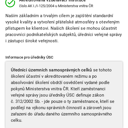
číslo
AK I./I-125/2004
u Ministerstva vnitra ČR
Naším základním a trvalým cílem je zajištění standardní
vysoké kvality a vytvoření přátelské atmosféry s otevřeným
přístupem ke klientovi. Našich školení se mohou účastnit
pracovníci podnikatelských subjektů, úředníci veřejné správy
i zástupci široké veřejnosti.
Informace pro úředníky ÚSC
Úředníci územních samosprávných celků
se tohoto
školení účastní v akreditovaném režimu a po
absolvování školení obdrží osvědčení vydané podle
pokynů Ministerstva vnitra ČR. Kteří zaměstnanci
veřejné správy jsou úředníky ÚSC definuje zákon
č. 312/2002 Sb. - jde pouze o ty zaměstnance, kteří se
podílejí na výkonu správních činností a zároveň jsou
zařazeni do úřadu daného územního samosprávného
celku.