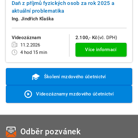
Daň z příjmů fyzických osob za rok 2025 a
aktuální problematika
Ing. Jindřich Klaška
Videozáznam
2.100,- Kč
(vč. DPH)
11.2.2026
Více informací
4 hod 15 min
Školení mzdového účetnictví
Videozáznamy mzdového účetnictví
Odběr pozvánek