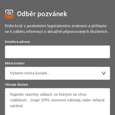
směny v rámci dohodnutých pravidel. Tento režim musí být
sjednán písemně a zaměstnanec musí dodržet průměrnou
Odběr pozvánek
týdenní pracovní dobu ve stanoveném vyrovnávacím období.
Tento režim přináší větší flexibilitu, ale i odpovědnost.
Držte krok s posledními legislativními změnami a přihlaste
se k odběru informací o aktuálně připravovaných školeních.
Emailová adresa
Místa konání
Vyberte místa konání...
Témata školení