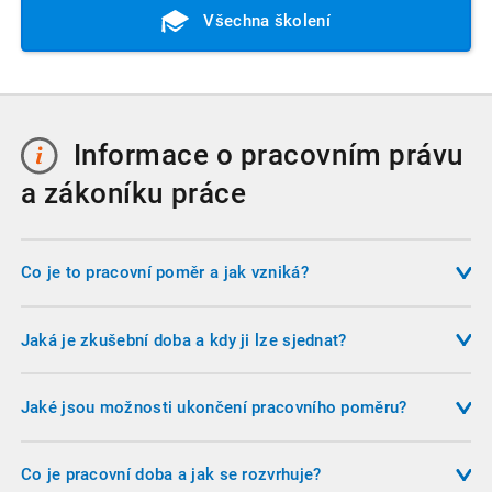
Všechna školení
Informace o pracovním právu
a zákoníku práce
Co je to pracovní poměr a jak vzniká?
Pracovní poměr je základní formou závislé práce mezi
zaměstnancem a zaměstnavatelem. Vzniká uzavřením
Jaká je zkušební doba a kdy ji lze sjednat?
pracovní smlouvy, která musí být písemná a obsahovat
Zkušební doba slouží k ověření, zda zaměstnanec i
alespoň druh práce, místo výkonu práce a den nástupu do
zaměstnavatel vyhovují vzájemným očekáváním. Musí být
Jaké jsou možnosti ukončení pracovního poměru?
zaměstnání. Pracovní poměr může být sjednán na dobu
sjednána písemně nejpozději v den nástupu do práce. U
určitou nebo neurčitou.
Pracovní poměr může skončit dohodou, výpovědí,
běžných zaměstnanců nesmí přesáhnout 3 měsíce, u
okamžitým zrušením, zrušením ve zkušební době nebo
Co je pracovní doba a jak se rozvrhuje?
vedoucích zaměstnanců 6 měsíců. U pracovních poměrů na