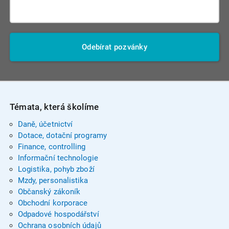
Odebírat pozvánky
Témata, která školíme
Daně, účetnictví
Dotace, dotační programy
Finance, controlling
Informační technologie
Logistika, pohyb zboží
Mzdy, personalistika
Občanský zákoník
Obchodní korporace
Odpadové hospodářství
Ochrana osobních údajů