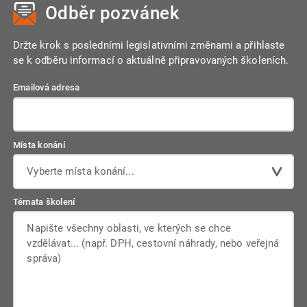
Odběr pozvánek
reagovat na rozhodnutí exekutora od měsíce následujícího
po doručení.
Držte krok s posledními legislativními změnami a přihlaste
se k odběru informací o aktuálně připravovaných školeních.
Emailová adresa
Místa konání
Vyberte místa konání...
Témata školení