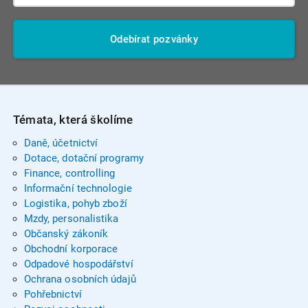
Odebírat pozvánky
Témata, která školíme
Daně, účetnictví
Dotace, dotační programy
Finance, controlling
Informační technologie
Logistika, pohyb zboží
Mzdy, personalistika
Občanský zákoník
Obchodní korporace
Odpadové hospodářství
Ochrana osobních údajů
Pohřebnictví