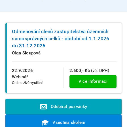
Odměňování členů zastupitelstva územních
samosprávných celků - období od 1.1.2026
do 31.12.2026
Olga Sloupová
22.9.2026
2.600,- Kč
(vč. DPH)
Webinář
Více informací
Online živé vysílání
Odebírat pozvánky
Všechna školení