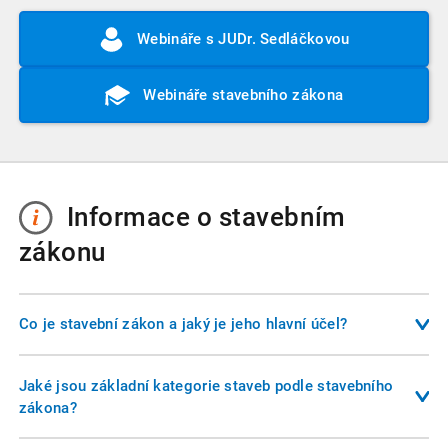
Webináře s JUDr. Sedláčkovou
Webináře stavebního zákona
Informace o stavebním
zákonu
Co je stavební zákon a jaký je jeho hlavní účel?
Stavební zákon je základní právní předpis, který upravuje
pravidla pro výstavbu, změny staveb, územní plánování a
Jaké jsou základní kategorie staveb podle stavebního
činnost stavebních úřadů v České republice. Jeho hlavním
zákona?
cílem je zajistit, aby výstavba probíhala v souladu s
Stavební zákon rozlišuje čtyři hlavní kategorie staveb: