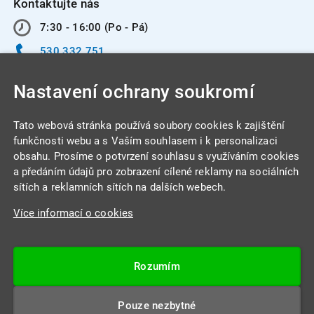
Kontaktujte nás
7:30 - 16:00 (Po - Pá)
530 332 751
info@integracentrum.cz
Nastavení ochrany soukromí
Odběr pozvánek
na email
Tato webová stránka používá soubory cookies k zajištění
funkčnosti webu a s Vaším souhlasem i k personalizaci
obsahu. Prosíme o potvrzení souhlasu s využíváním cookies
INTEGRA CENTRUM s.r.o.
a předáním údajů pro zobrazení cílené reklamy na sociálních
Jabloňová 662/7
sítích a reklamních sítích na dalších webech.
621 00 Brno
Více informací o cookies
IČ: 26234203
DIČ: CZ26234203
Rozumím
Datová schránka: 4beca6d
Pouze nezbytné