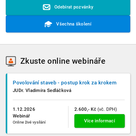
Odebírat pozvánky
Všechna školení
Zkuste
online webináře
Povolování staveb - postup krok za krokem
JUDr. Vladimíra Sedláčková
1.12.2026
2.600,- Kč
(vč. DPH)
Webinář
Více informací
Online živé vysílání