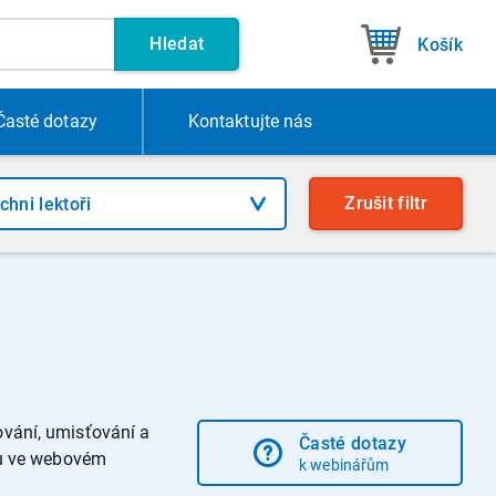
Hledat
Košík
Časté dotazy
Kontakt
ujte nás
Zrušit
filtr
vání, umisťování a
Časté dotazy
su ve webovém
k webinářům