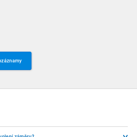
eozáznamy
ovolení záměru?