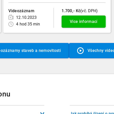
Videozáznam
1.700,- Kč
(vč. DPH)
12.10.2023
Více informací
4 hod 35 min
eozáznamy staveb a nemovitostí
Všechny vid
onu
Jak probíhá řízení o p