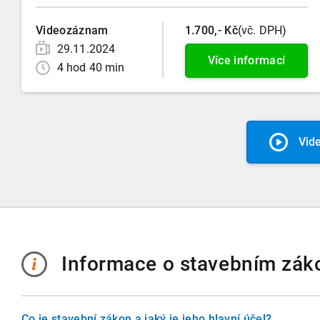
Videozáznam
1.700,- Kč
(vč. DPH)
29.11.2024
Více informací
4 hod 40 min
Vid
Informace o stavebním zák
Co je stavební zákon a jaký je jeho hlavní účel?