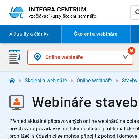
INTEGRA CENTRUM
vzdělávací
kurzy, školení, semináře
Aktuality
a články
Školení a webináře
Školení a webináře
Online webináře
Stavby 
Webináře staveb
Přehled aktuálně připravovaných online webinářů na obla
povolování, požadavky na dokumentaci a problematické obla
prohlížeči a účastníci se mohou připojit z pohodlí domova,