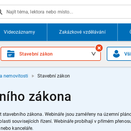
Videozáznamy
Zakázkové vzdělávání
a nemovitosti
Stavební zákon
ního zákona
st stavebního zákona.
Webináře jsou zaměřeny na územní pláno
sti souvisejících řízení.
Webináře probíhají v přímém přeno
 nebo kanceláře.