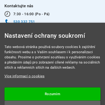
Kontaktujte nás
7:30 - 16:00 (Po - Pá)
530 332 751
info@integracentrum.cz
Nastavení ochrany soukromí
Odběr pozvánek
na email
Tato webová stránka používá soubory cookies k zajištění
funkčnosti webu a s Vaším souhlasem i k personalizaci
obsahu. Prosíme o potvrzení souhlasu s využíváním cookies
INTEGRA CENTRUM s.r.o.
a předáním údajů pro zobrazení cílené reklamy na sociálních
Jabloňová 662/7
sítích a reklamních sítích na dalších webech.
621 00 Brno
Více informací o cookies
IČ: 26234203
DIČ: CZ26234203
Rozumím
Datová schránka: 4beca6d