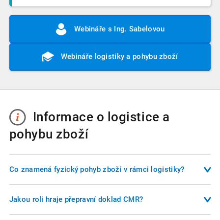
Webináře s Ing. Sabelovou
Webináře logistiky a pohybu zboží
Informace o logistice a
pohybu zboží
Co znamená fyzický pohyb zboží v rámci logistiky?
Fyzický pohyb zboží představuje skutečné přemístění zásilky
mezi místy – například ze skladu dodavatele ke skladové
Jakou roli hraje přepravní doklad CMR?
rampě odběratele. Tento pohyb je doložen přepravními
Doklad CMR je mezinárodní přepravní dokument, který
doklady (např. CMR), dodacími listy a příjemkami. V