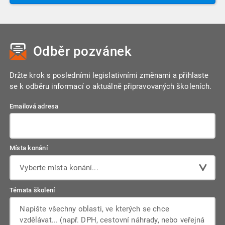
na množství okolností, neslibujeme proto, že obdržíte
následně je zařadíme do webináře.
záznam z každého webináře. V případě dotazu ohledně
konkrétního webináře nás prosím kontaktujte před
provedením objednávky.
Odběr pozvánek
Držte krok s posledními legislativními změnami a přihlaste
se k odběru informací o aktuálně připravovaných školeních.
Emailová adresa
Místa konání
Vyberte místa konání...
Témata školení