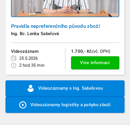
Pravidla nepreferenčního původu zboží
Ing. Bc. Lenka Sabelová
Videozáznam
1.700,- Kč
(vč. DPH)
25.5.2026
Více informací
2 hod 35 min
Videozáznamy s Ing. Sabelovou
Videozáznamy logistiky a pohybu zboží