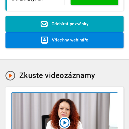
Odebírat pozvánky
Všechny webináře
Zkuste
videozáznamy