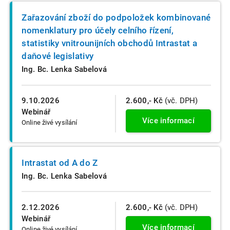
Zařazování zboží do podpoložek kombinované
nomenklatury pro účely celního řízení,
statistiky vnitrounijních obchodů Intrastat a
daňové legislativy
Ing. Bc. Lenka Sabelová
9.10.2026
2.600,- Kč
(vč. DPH)
Webinář
Více informací
Online živé vysílání
Intrastat od A do Z
Ing. Bc. Lenka Sabelová
2.12.2026
2.600,- Kč
(vč. DPH)
Webinář
Více informací
Online živé vysílání