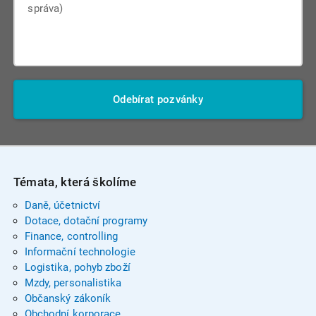
Odebírat pozvánky
Témata, která školíme
Daně, účetnictví
Dotace, dotační programy
Finance, controlling
Informační technologie
Logistika, pohyb zboží
Mzdy, personalistika
Občanský zákoník
Obchodní korporace