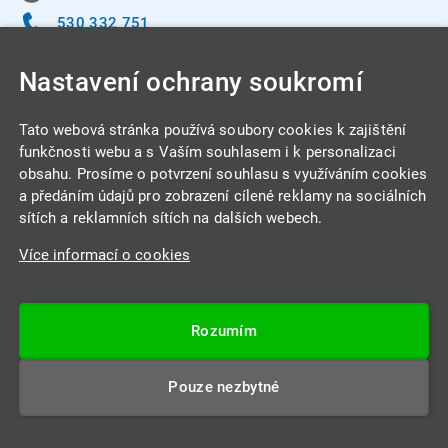
530 332 751
info@integracentrum.cz
Nastavení ochrany soukromí
Odběr pozvánek
na email
Tato webová stránka používá soubory cookies k zajištění
funkčnosti webu a s Vaším souhlasem i k personalizaci
obsahu. Prosíme o potvrzení souhlasu s využíváním cookies
INTEGRA CENTRUM s.r.o.
a předáním údajů pro zobrazení cílené reklamy na sociálních
Jabloňová 662/7
sítích a reklamních sítích na dalších webech.
621 00 Brno
Více informací o cookies
IČ: 26234203
DIČ: CZ26234203
Rozumím
Datová schránka: 4beca6d
Pouze nezbytné