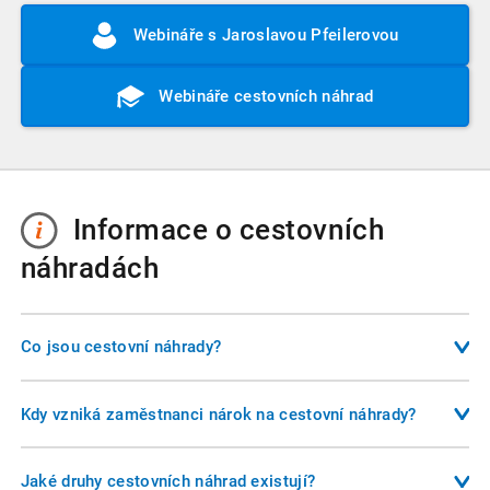
Webináře s Jaroslavou Pfeilerovou
Webináře cestovních náhrad
Informace o cestovních
náhradách
Co jsou cestovní náhrady?
Cestovní náhrady představují zákonné plnění, které
zaměstnavatel poskytuje zaměstnanci v souvislosti s
Kdy vzniká zaměstnanci nárok na cestovní náhrady?
výkonem práce mimo sjednané místo výkonu práce. Jsou
Nárok vzniká při pracovní cestě, při výkonu práce mimo
upraveny zákoníkem práce a zahrnují náhradu jízdních
rozvrh směn, při přeložení zaměstnance, při výkonu práce v
Jaké druhy cestovních náhrad existují?
výdajů, stravného, ubytování a dalších nutných výdajů