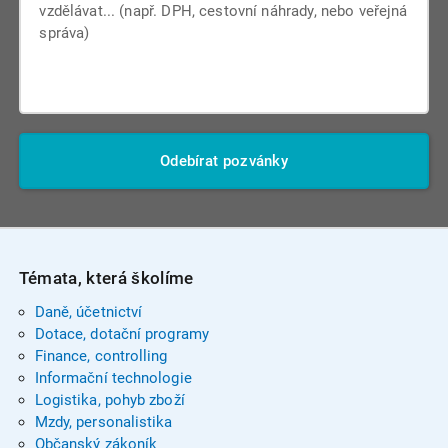
Odebírat pozvánky
Témata, která školíme
Daně, účetnictví
Dotace, dotační programy
Finance, controlling
Informační technologie
Logistika, pohyb zboží
Mzdy, personalistika
Občanský zákoník