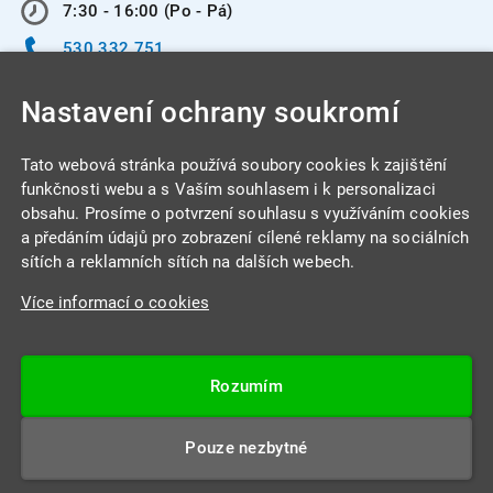
7:30 - 16:00 (Po - Pá)
530 332 751
info@integracentrum.cz
Nastavení ochrany soukromí
Odběr pozvánek
na email
Tato webová stránka používá soubory cookies k zajištění
funkčnosti webu a s Vaším souhlasem i k personalizaci
obsahu. Prosíme o potvrzení souhlasu s využíváním cookies
INTEGRA CENTRUM s.r.o.
a předáním údajů pro zobrazení cílené reklamy na sociálních
Jabloňová 662/7
sítích a reklamních sítích na dalších webech.
621 00 Brno
Více informací o cookies
IČ: 26234203
DIČ: CZ26234203
Rozumím
Datová schránka: 4beca6d
Pouze nezbytné