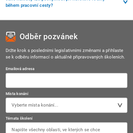
cestu. Zaměstnavatel může ve vnitřní směrnici stanovit
během pracovní cesty?
pravidla zaokrouhlování a použití pevných kurzů.
Při dlouhodobé pracovní cestě (nad 1 měsíc) může
zaměstnavatel předem sjednat podmínky návštěvy rodiny. V
takovém případě lze proplatit jízdní výdaje, včetně letecké
Odběr pozvánek
přepravy, pokud byla dohodnuta předem.
Držte krok s posledními legislativními změnami a přihlaste
se k odběru informací o aktuálně připravovaných školeních.
Emailová adresa
Místa konání
Vyberte místa konání...
Témata školení