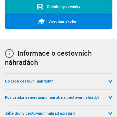
Odebírat pozvánky
Všechna školení
Informace o cestovních
náhradách
Co jsou cestovní náhrady?
Cestovní náhrady představují zákonné plnění, které
zaměstnavatel poskytuje zaměstnanci v souvislosti s
Kdy vzniká zaměstnanci nárok na cestovní náhrady?
výkonem práce mimo sjednané místo výkonu práce. Jsou
Nárok vzniká při pracovní cestě, při výkonu práce mimo
upraveny zákoníkem práce a zahrnují náhradu jízdních
rozvrh směn, při přeložení zaměstnance, při výkonu práce v
Jaké druhy cestovních náhrad existují?
výdajů, stravného, ubytování a dalších nutných výdajů