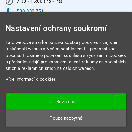
7:30 - 16:00 (Po - Pá)
530 332 751
info@integracentrum.cz
Nastavení ochrany soukromí
Odběr pozvánek
na email
Tato webová stránka používá soubory cookies k zajištění
funkčnosti webu a s Vaším souhlasem i k personalizaci
obsahu. Prosíme o potvrzení souhlasu s využíváním cookies
INTEGRA CENTRUM s.r.o.
a předáním údajů pro zobrazení cílené reklamy na sociálních
Jabloňová 662/7
sítích a reklamních sítích na dalších webech.
621 00 Brno
Více informací o cookies
IČ: 26234203
DIČ: CZ26234203
Rozumím
Datová schránka: 4beca6d
Pouze nezbytné