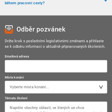
cestu. Zaměstnavatel může ve vnitřní směrnici stanovit
během pracovní cesty?
pravidla zaokrouhlování a použití pevných kurzů.
Při dlouhodobé pracovní cestě (nad 1 měsíc) může
zaměstnavatel předem sjednat podmínky návštěvy rodiny. V
takovém případě lze proplatit jízdní výdaje, včetně letecké
Odběr pozvánek
přepravy, pokud byla dohodnuta předem.
Držte krok s posledními legislativními změnami a přihlaste
se k odběru informací o aktuálně připravovaných školeních.
Emailová adresa
Místa konání
Vyberte místa konání...
Témata školení