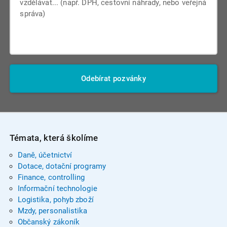
Odebírat pozvánky
Témata, která školíme
Daně, účetnictví
Dotace, dotační programy
Finance, controlling
Informační technologie
Logistika, pohyb zboží
Mzdy, personalistika
Občanský zákoník