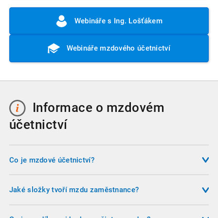
Webináře s Ing. Lošťákem
Webináře mzdového účetnictví
Informace o mzdovém
účetnictví
Co je mzdové účetnictví?
Mzdové účetnictví je specializovaná oblast účetnictví, která
se zabývá výpočtem mezd, odvodem zákonných srážek,
Jaké složky tvoří mzdu zaměstnance?
evidencí pracovních poměrů a plněním povinností vůči
Mzda se skládá ze základní mzdy, příplatků (např. za práci
státním institucím. Zajišťuje správné odměňování