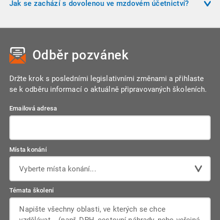
doručení exekučního příkazu. Zaměstnavatel musí srážky
Jak se zachází s dovolenou ve mzdovém účetnictví?
hotovosti musí být uvedeno místo výplaty.
provádět přesně podle zákona, jinak může být odpovědný za
Dovolená se eviduje v hodinách. Pokud zůstane nevyčerpaný
vzniklou škodu. Při více exekucích se uplatňuje přísnější
zbytek (např. 1,5 hodiny), musí být čerpán, nelze ho proplatit,
režim srážek.
pokud pracovní poměr pokračuje. Proplacení je možné
Odběr pozvánek
pouze při skončení pracovního poměru.
Držte krok s posledními legislativními změnami a přihlaste
se k odběru informací o aktuálně připravovaných školeních.
Emailová adresa
Místa konání
Vyberte místa konání...
Témata školení