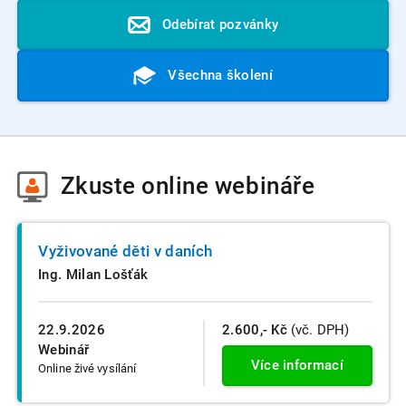
Odebírat pozvánky
Všechna školení
Zkuste
online webináře
Vyživované děti v daních
Ing. Milan Lošťák
22.9.2026
2.600,- Kč
(vč. DPH)
Webinář
Více informací
Online živé vysílání