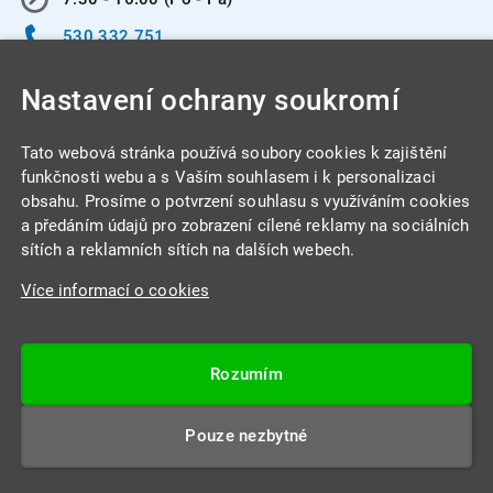
530 332 751
info@integracentrum.cz
Nastavení ochrany soukromí
Odběr pozvánek
na email
Tato webová stránka používá soubory cookies k zajištění
funkčnosti webu a s Vaším souhlasem i k personalizaci
obsahu. Prosíme o potvrzení souhlasu s využíváním cookies
INTEGRA CENTRUM s.r.o.
a předáním údajů pro zobrazení cílené reklamy na sociálních
Jabloňová 662/7
sítích a reklamních sítích na dalších webech.
621 00 Brno
Více informací o cookies
IČ: 26234203
DIČ: CZ26234203
Rozumím
Datová schránka: 4beca6d
Pouze nezbytné