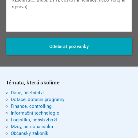
Odebírat pozvánky
Témata, která školíme
Daně, účetnictví
Dotace, dotační programy
Finance, controlling
Informační technologie
Logistika, pohyb zboží
Mzdy, personalistika
Občanský zákoník