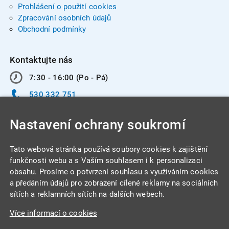
Prohlášení o použití cookies
Zpracování osobních údajů
Obchodní podmínky
Kontaktujte nás
7:30 - 16:00 (Po - Pá)
530 332 751
info@integracentrum.cz
Nastavení ochrany soukromí
Odběr pozvánek
na email
Tato webová stránka používá soubory cookies k zajištění
funkčnosti webu a s Vaším souhlasem i k personalizaci
obsahu. Prosíme o potvrzení souhlasu s využíváním cookies
INTEGRA CENTRUM s.r.o.
a předáním údajů pro zobrazení cílené reklamy na sociálních
Jabloňová 662/7
sítích a reklamních sítích na dalších webech.
621 00 Brno
Více informací o cookies
IČ: 26234203