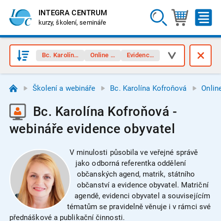
INTEGRA CENTRUM
kurzy, školení, semináře
Bc. Karolína Kofroňová
Online webináře
Evidence obyvatel
Školení a webináře
Bc. Karolína Kofroňová
Onlin
Bc. Karolína Kofroňová -
webináře evidence obyvatel
V minulosti působila ve veřejné správě
jako odborná referentka oddělení
občanských agend, matrik, státního
občanství a evidence obyvatel. Matriční
agendě, evidenci obyvatel a souvisejícím
tématům se pravidelně věnuje i v rámci své
přednáškové a publikační činnosti.