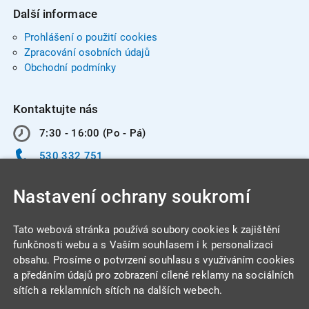
Další informace
Prohlášení o použití cookies
Zpracování osobních údajů
Obchodní podmínky
Kontaktujte nás
7:30 - 16:00 (Po - Pá)
530 332 751
info@integracentrum.cz
Nastavení ochrany soukromí
Odběr pozvánek
na email
Tato webová stránka používá soubory cookies k zajištění
funkčnosti webu a s Vaším souhlasem i k personalizaci
obsahu. Prosíme o potvrzení souhlasu s využíváním cookies
INTEGRA CENTRUM s.r.o.
a předáním údajů pro zobrazení cílené reklamy na sociálních
Jabloňová 662/7
sítích a reklamních sítích na dalších webech.
621 00 Brno