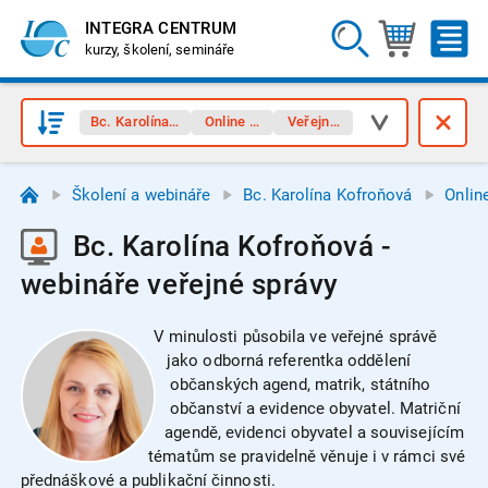
INTEGRA CENTRUM
kurzy, školení, semináře
Bc. Karolína Kofroňová
Online webináře
Veřejná správa
Školení a webináře
Bc. Karolína Kofroňová
Onlin
Bc. Karolína Kofroňová -
webináře veřejné správy
V minulosti působila ve veřejné správě
jako odborná referentka oddělení
občanských agend, matrik, státního
občanství a evidence obyvatel. Matriční
agendě, evidenci obyvatel a souvisejícím
tématům se pravidelně věnuje i v rámci své
přednáškové a publikační činnosti.