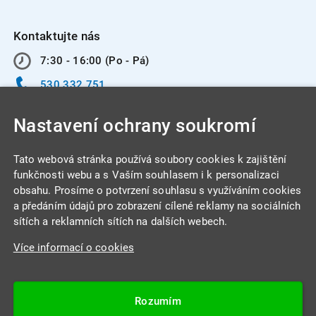
Kontaktujte nás
7:30 - 16:00 (Po - Pá)
530 332 751
info@integracentrum.cz
Nastavení ochrany soukromí
Odběr pozvánek
na email
Tato webová stránka používá soubory cookies k zajištění
funkčnosti webu a s Vaším souhlasem i k personalizaci
obsahu. Prosíme o potvrzení souhlasu s využíváním cookies
INTEGRA CENTRUM s.r.o.
a předáním údajů pro zobrazení cílené reklamy na sociálních
Jabloňová 662/7
sítích a reklamních sítích na dalších webech.
621 00 Brno
Více informací o cookies
IČ: 26234203
DIČ: CZ26234203
Rozumím
Datová schránka: 4beca6d