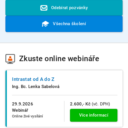
Odebírat pozvánky
Všechna školení
Zkuste
online webináře
Intrastat od A do Z
Ing. Bc. Lenka Sabelová
29.9.2026
2.600,- Kč
(vč. DPH)
Webinář
Více informací
Online živé vysílání