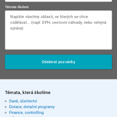
Témata školení
Odebírat pozvánky
Témata, která školíme
Daně, účetnictví
Dotace, dotační programy
Finance, controlling