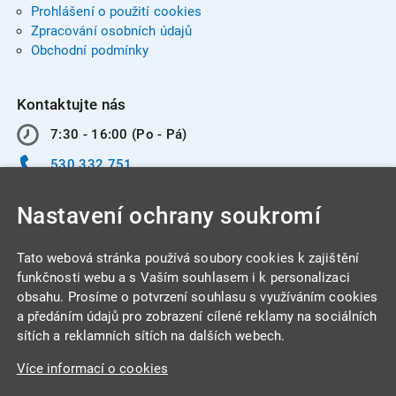
Prohlášení o použití cookies
Zpracování osobních údajů
Obchodní podmínky
Kontaktujte nás
7:30 - 16:00 (Po - Pá)
530 332 751
info@integracentrum.cz
Nastavení ochrany soukromí
Odběr pozvánek
na email
Tato webová stránka používá soubory cookies k zajištění
funkčnosti webu a s Vaším souhlasem i k personalizaci
obsahu. Prosíme o potvrzení souhlasu s využíváním cookies
INTEGRA CENTRUM s.r.o.
a předáním údajů pro zobrazení cílené reklamy na sociálních
Jabloňová 662/7
sítích a reklamních sítích na dalších webech.
621 00 Brno
Více informací o cookies
IČ: 26234203