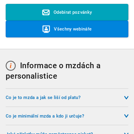
Odebírat pozvánky
Všechny webináře
Informace o mzdách a
personalistice
Co je to mzda a jak se liší od platu?
Mzda je finanční odměna za práci poskytovaná zaměstnanci
v soukromém sektoru, zatímco plat je odměna vyplácená
Co je minimální mzda a kdo ji určuje?
zaměstnancům veřejného sektoru. Oba typy odměn
Minimální mzda je nejnižší zákonem stanovená odměna za
podléhají zákoníku práce, ale plat se řídí platovými
práci. Její výši každoročně vyhlašuje Ministerstvo práce a