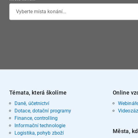
Vyberte místa konání...
Témata, která školíme
Online vz
Daně, účetnictví
Webinář
Dotace, dotační programy
Videozá
Finance, controlling
Informační technologie
Města, kd
Logistika, pohyb zboží