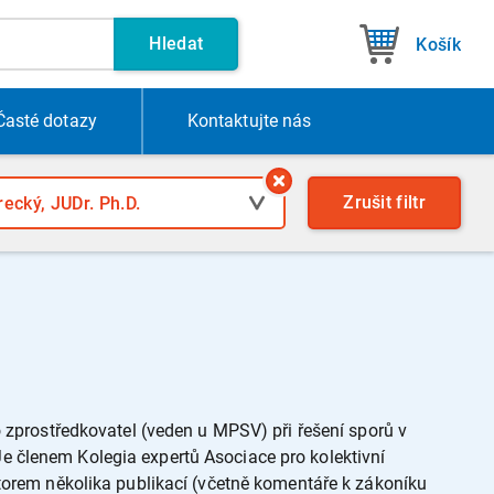
Hledat
Košík
Časté dotazy
Kontakt
ujte nás
Zrušit
filtr
o zprostředkovatel (veden u MPSV) při řešení sporů v
e členem Kolegia expertů Asociace pro kolektivní
utorem několika publikací (včetně komentáře k zákoníku