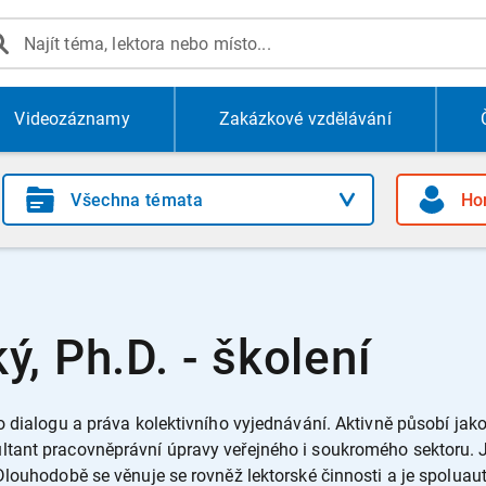
Videozáznamy
Zakázkové vzdělávání
, Ph.D. - školení
o dialogu a práva kolektivního vyjednávání. Aktivně působí jak
tant pracovněprávní úpravy veřejného i soukromého sektoru. J
Dlouhodobě se věnuje se rovněž lektorské činnosti a je spolua