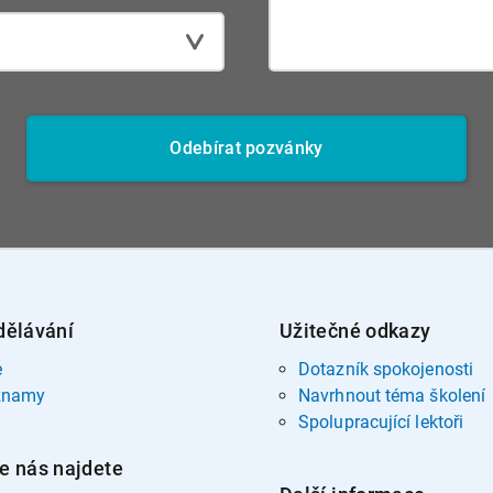
Odebírat pozvánky
dělávání
Užitečné odkazy
e
Dotazník spokojenosti
znamy
Navrhnout téma školení
Spolupracující lektoři
e nás najdete