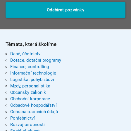
Odebírat pozvánky
Témata, která školíme
Daně, účetnictví
Dotace, dotační programy
Finance, controlling
Informační technologie
Logistika, pohyb zboží
Mzdy, personalistika
Občanský zákoník
Obchodní korporace
Odpadové hospodářství
Ochrana osobních údajů
Pohřebnictví
Rozvoj osobnosti