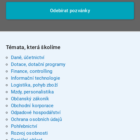
Odebírat pozvánky
Témata, která školíme
Daně, účetnictví
Dotace, dotační programy
Finance, controlling
Informační technologie
Logistika, pohyb zboží
Mzdy, personalistika
Občanský zákoník
Obchodní korporace
Odpadové hospodářství
Ochrana osobních údajů
Pohřebnictví
Rozvoj osobnosti