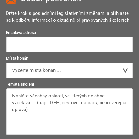
přístupových práv a ochranu proti neoprávněným změnám.
Veškerá manipulace s dokumenty je evidována a smluvně je
Držte krok s posledními legislativními změnami a přihlaste
zaručena naprostá mlčenlivost a ochrana citlivých informací
se k odběru informací o aktuálně připravovaných školeních.
v souladu s GDPR.
Emailová adresa
Místa konání
Vyberte místa konání...
Témata školení