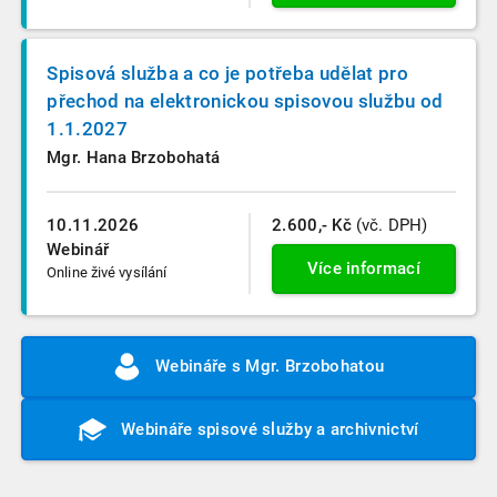
Spisová služba a co je potřeba udělat pro
přechod na elektronickou spisovou službu od
1.1.2027
Mgr. Hana Brzobohatá
10.11.2026
2.600,- Kč
(vč. DPH)
Webinář
Více informací
Online živé vysílání
Webináře s Mgr. Brzobohatou
Webináře spisové služby a archivnictví