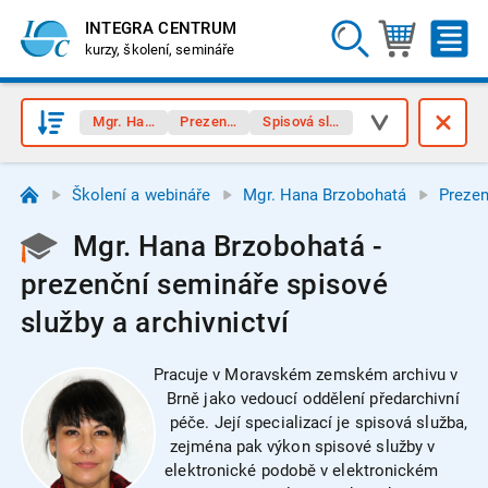
INTEGRA CENTRUM
kurzy, školení, semináře
Mgr. Hana Brzobohatá
Prezenční semináře
Spisová služba, archivnictví
Školení a webináře
Mgr. Hana Brzobohatá
Prezen
Mgr. Hana Brzobohatá -
prezenční semináře spisové
služby a archivnictví
Pracuje v Moravském zemském archivu v
Brně jako vedoucí oddělení předarchivní
péče. Její specializací je spisová služba,
zejména pak výkon spisové služby v
elektronické podobě v elektronickém